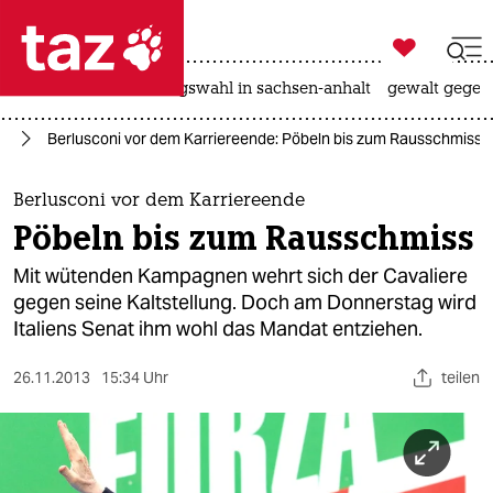

taz zahl ich
hitze
surfen
landtagswahl in sachsen-anhalt
gewalt gegen

taz zahl ich
pa
Berlusconi vor dem Karriereende: Pöbeln bis zum Rausschmiss
taz zahl ich
themen
Berlusconi vor dem Karriereende
Pöbeln bis zum Rausschmiss
politik
Mit wütenden Kampagnen wehrt sich der Cavaliere
öko
gegen seine Kaltstellung. Doch am Donnerstag wird
Italiens Senat ihm wohl das Mandat entziehen.
gesellschaft
26.11.2013
15:34 Uhr
teilen
kultur
sport