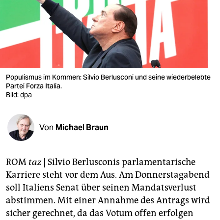
berlin
nord
wahrheit
verlag
Populismus im Kommen: Silvio Berlusconi und seine wiederbelebte
verlag
Partei Forza Italia.
Bild: dpa
veranstaltungen
shop
Von
Michael Braun
fragen & hilfe
ROM
taz
| Silvio Berlusconis parlamentarische
unterstützen
Karriere steht vor dem Aus. Am Donnerstagabend
abo
soll Italiens Senat über seinen Mandatsverlust
abstimmen. Mit einer Annahme des Antrags wird
genossenschaft
sicher gerechnet, da das Votum offen erfolgen