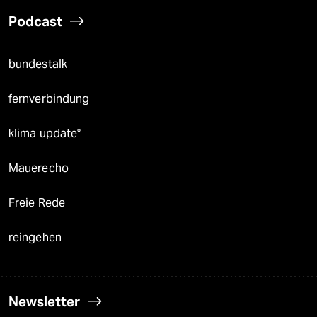
Podcast
bundestalk
fernverbindung
klima update°
Mauerecho
Freie Rede
reingehen
Newsletter