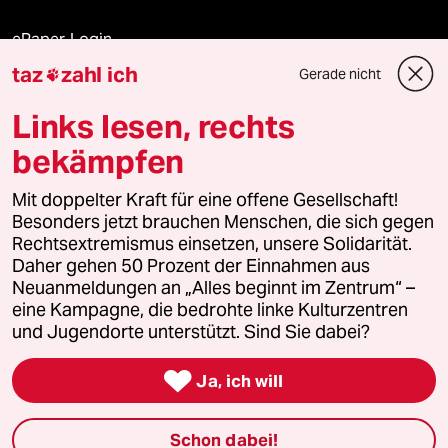
ePaper Login
taz
zahl ich
Gerade nicht

Downloads für Abonnierende
Links lesen, rechts
bekämpfen
© 2026 taz Verlags und Vertriebs GmbH
Alle Rechte vorbehalten. Bei rechtlichen Fragen oder für Genehmigungen
Mit doppelter Kraft für eine offene Gesellschaft!
wenden Sie sich bitte an
lizenzen@taz.de
Besonders jetzt brauchen Menschen, die sich gegen
Rechtsextremismus einsetzen, unsere Solidarität.
Daher gehen 50 Prozent der Einnahmen aus
Feedback
Redaktionsstatut
Kommune-Richtlinien
KI-
Neuanmeldungen an „Alles beginnt im Zentrum“ –
eine Kampagne, die bedrohte linke Kulturzentren
Leitlinie
Informant
Datenschutz
Impressum
AGB
und Jugendorte unterstützt. Sind Sie dabei?
Seitenwende
Einwilligungen widerrufen (Ads)

Ja, ich will
Schon dabei!