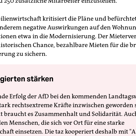
u 250 zusätzliche Mitarbeiter einzustellen.
lienwirtschaft kritisiert die Pläne und befürchte
nderem negative Auswirkungen auf den Wohnu
itionen etwa in die Modernisierung. Der Mieterver
historischen Chance, bezahlbare Mieten für die b
erung zu sichern.
gierten stärken
nde Erfolg der AfD bei den kommenden Landtags
 stark rechtsextreme Kräfte inzwischen geworden 
zt braucht es Zusammenhalt und Solidarität. Auc
en Menschen, die sich vor Ort für eine starke
schaft einsetzen. Die taz kooperiert deshalb mit "A