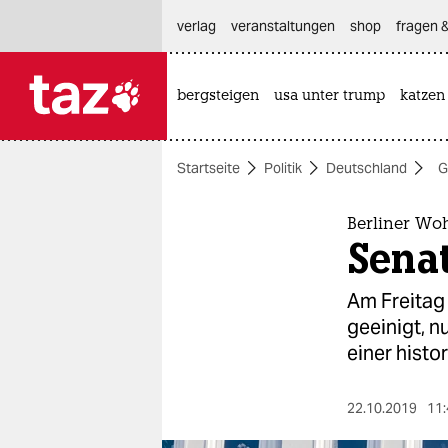
hautnavigation anspringen
hauptinhalt anspringen
footer anspringen
verlag
veranstaltungen
shop
fragen &
bergsteigen
usa unter trump
katzen

taz zahl ich
taz zahl ich
Startseite
Politik
Deutschland
G
themen
politik
Berliner Wo
Senat
öko
Am Freitag 
gesellschaft
geeinigt, n
einer histo
kultur
sport
22.10.2019
11: