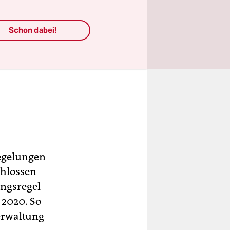
Schon dabei!
egelungen
chlossen
ungsregel
 2020. So
Verwaltung