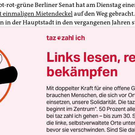
rot-rot-grüne Berliner Senat hat am Dienstag ein
 einmaligen Mietendeckel
auf den Weg gebracht. 
 in der Hauptstadt in den vergangenen Jahren s
ind, will Rot-Rot-Grün die Mieten für 1,5 Million
taz
zahl ich

gebaute Wohnungen für fünf Jahre einfrieren.
Links lesen, r
men Obergrenzen von maximal 9,80 Euro Kaltmi
er, die sich nach Baujahr und Ausstattung de
bekämpfen
d bei Neuvermietungen nicht überschritten werd
eten dürfen in Zukunft um nicht mehr als 20 Pr
Mit doppelter Kraft für eine offene G
enzen liegen. Andernfalls sollen Mieter eine Ab
brauchen Menschen, die sich vor O
nnen.
einsetzen, unsere Solidarität. Die ta
beginnt im Zentrum“. 50 Prozent a
bei taz zahl ich gehen – bis zum 30
die linke, selbstverwaltete Orte unte
bevor sie verschwinden. Sind Sie da