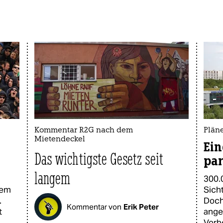
Kommentar R2G nach dem
Pläne
Mietendeckel
Ein
Das wichtigste Gesetz seit
pa
langem
300.
dem
Sich
.
Doch
Kommentar von
Erik Peter
t
ange
Vorb