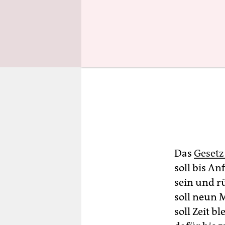
Das
Gesetz
soll bis A
sein und r
soll neun 
soll Zeit 