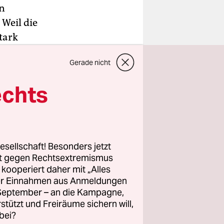
en
Weil die
tark
en vor dem
Gerade nicht
echts
ete je
r Wohnung
en dürfen.
ozent über
esellschaft! Besonders jetzt
senkung
rt gegen Rechtsextremismus
z kooperiert daher mit „Alles
ller Einnahmen aus Anmeldungen
. September – an die Kampagne,
rstützt und Freiräume sichern will,
bei?