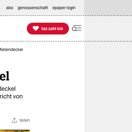
abo
genossenschaft
epaper login

taz zahl ich
taz zahl ich
Mietendeckel
el
deckel
richt von
teilen