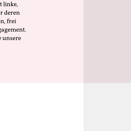
 linke,
ür deren
n, frei
ngagement.
e unsere