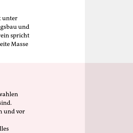
t unter
ngsbau und
ein spricht
reite Masse
wahlen
sind.
h und vor
lles