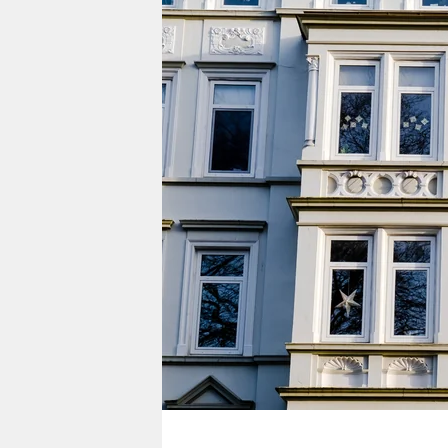
berlin
nord
wahrheit
verlag
verlag
veranstaltungen
shop
fragen & hilfe
unterstützen
abo
genossenschaft