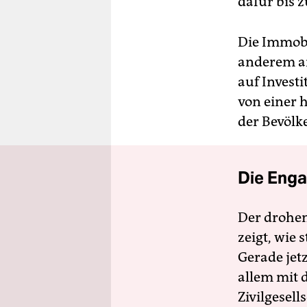
dafür bis z
Die Immobi
anderem a
auf Invest
von einer 
der Bevölk
Die Enga
Der drohe
zeigt, wie
Gerade jet
allem mit d
Zivilgesell