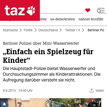

taz zahl ich
krieg in der ukraine
hitze
us-demokraten
nahost-konflikt

taz zahl ich
Startseite
Politik
Deutschland
Twitter / X
Berliner Poli
taz zahl ich
themen
Berliner Polizei über Mini-Wasserwerfer
„Einfach ein Spielzeug für
politik
Kinder“
öko
Die Hauptstadt-Polizei bietet Wasserwerfer und
Durchsuchungszimmer als Kinderattraktionen. Die
gesellschaft
Aufregung darüber versteht sie nicht.
kultur
8.9.2014
19:40 Uhr
teilen
sport