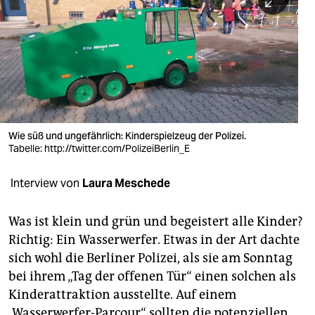
berlin
nord
wahrheit
verlag
verlag
Wie süß und ungefährlich: Kinderspielzeug der Polizei.
Tabelle: http://twitter.com/PolizeiBerlin_E
veranstaltungen
shop
Interview von
Laura Meschede
fragen & hilfe
Was ist klein und grün und begeistert alle Kinder?
unterstützen
Richtig: Ein Wasserwerfer. Etwas in der Art dachte
sich wohl die Berliner Polizei, als sie am Sonntag
abo
bei ihrem „Tag der offenen Tür“ einen solchen als
genossenschaft
Kinderattraktion ausstellte. Auf einem
„Wasserwerfer-Parcour“ sollten die potenziellen