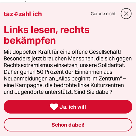
Loyer
L
taz
zahl ich
Gerade nicht

09.09.2014
,
12:18 Uhr
@MRO:
Links lesen, rechts
Mein lieber Freund. Ich möchte an
bekämpfen
dieser Stelle einfach mal die
gefallenen durch Polizeigewalt
aufzählen.#Klaus-Jürgen Rattay 1981
Mit doppelter Kraft für eine offene Gesellschaft!
von einem Bus tödlich verletzt
Besonders jetzt brauchen Menschen, die sich gegen
worden.#Günther Sare 1985 von
Rechtsextremismus einsetzen, unsere Solidarität.
einem Wasserwerfer
Daher gehen 50 Prozent der Einnahmen aus
überfahren.#Alois Sonnleitner 1986
Neuanmeldungen an „Alles beginnt im Zentrum“ –
Durch CS Gas Einsatz der Polizei
eine Kampagne, die bedrohte linke Kulturzentren
tödlichen Asthmaanfall erlitten.#
und Jugendorte unterstützt. Sind Sie dabei?
Es gibt noch mehr Opfer die für den
Erhalt unserer Rechte gefallen sind.

Ja, ich will
Die Liste ist lang. Soviel zu Ihrer
rethorischen Frage geschlossener
Art.
Schon dabei!