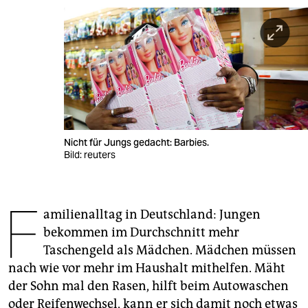
berlin
nord
wahrheit
verlag
verlag
Nicht für Jungs gedacht: Barbies.
veranstaltungen
Bild: reuters
shop
F
fragen & hilfe
amilienalltag in Deutschland: Jungen
unterstützen
bekommen im Durchschnitt mehr
Taschengeld als Mädchen. Mädchen müssen
abo
nach wie vor mehr im Haushalt mithelfen. Mäht
genossenschaft
der Sohn mal den Rasen, hilft beim Autowaschen
oder Reifenwechsel, kann er sich damit noch etwas