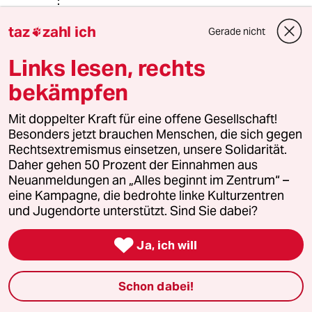
taz
zahl ich
Gerade nicht

Beurkeek
11.02.2015
,
11:05 Uhr
Links lesen, rechts
@Dr. McSchreck:
bekämpfen
Nein, tatsächlich ergibt diese
Argumentation Sinn:
Mit doppelter Kraft für eine offene Gesellschaft!
Geht man etwa von einem
Besonders jetzt brauchen Menschen, die sich gegen
Geschwisterpaar aus, das sich aus
Rechtsextremismus einsetzen, unsere Solidarität.
einem Mädchen und einem Jungen
Daher gehen 50 Prozent der Einnahmen aus
mit einigen Jahren Altersunterschied
Neuanmeldungen an „Alles beginnt im Zentrum“ –
zusammensetzt, so werden beide
eine Kampagne, die bedrohte linke Kulturzentren
Kinder wohl irgendwann das
und Jugendorte unterstützt. Sind Sie dabei?
Fahrradfahren erlernen wollen.
Obwohl die Tochter ein paar Jahre

Ja, ich will
älter ist als ihr Bruder und ihr erstes
Fahrrad daher längst nicht mehr
benötigt, wird sie es nicht an ihren
Schon dabei!
Bruder weitergeben können, weil es