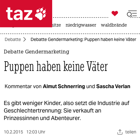

taz zahl ich
krieg in der ukraine
hitze
niedrigwasser
waldbrände

taz zahl ich
Debatte
Debatte Gendermarketing: Puppen haben keine Väter
taz zahl ich
Debatte Gendermarketing
themen
Puppen haben keine Väter
politik
öko
Kommentar von
Almut Schnerring
und
Sascha Verlan
gesellschaft
Es gibt weniger Kinder, also setzt die Industrie auf
Geschlechtertrennung: Sie verkauft an
kultur
Prinzessinnen und Abenteurer.
sport
10.2.2015
12:03 Uhr
teilen