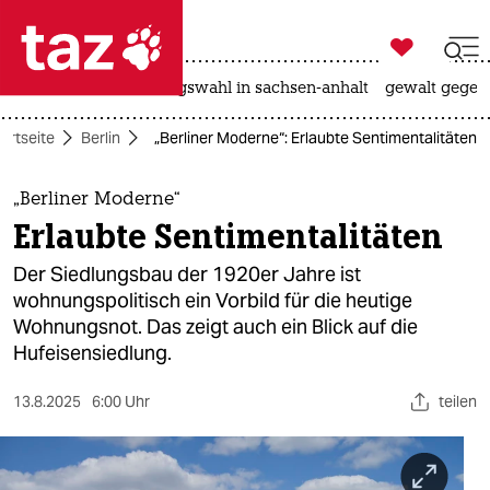

taz zahl ich
hitze
surfen
landtagswahl in sachsen-anhalt
gewalt gegen

taz zahl ich
artseite
Berlin
„Berliner Moderne“: Erlaubte Sentimentalitäten
taz zahl ich
themen
„Berliner Moderne“
Erlaubte Sentimentalitäten
politik
Der Siedlungsbau der 1920er Jahre ist
öko
wohnungspolitisch ein Vorbild für die heutige
Wohnungsnot. Das zeigt auch ein Blick auf die
gesellschaft
Hufeisensiedlung.
kultur
13.8.2025
6:00 Uhr
teilen
sport