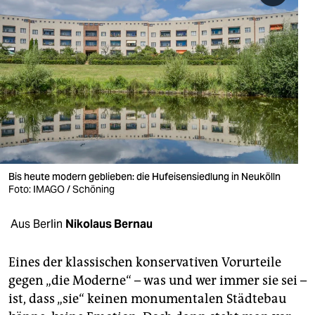
berlin
nord
wahrheit
verlag
verlag
veranstaltungen
Bis heute modern geblieben: die Hufeisensiedlung in Neukölln
shop
Foto: IMAGO / Schöning
fragen & hilfe
Aus Berlin
Nikolaus Bernau
unterstützen
Eines der klassischen konservativen Vorurteile
abo
gegen „die Moderne“ – was und wer immer sie sei –
genossenschaft
ist, dass „sie“ keinen monumentalen Städtebau