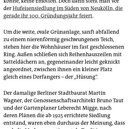
könne, keine Emotion. Doch dann steht man vor
epaper login
der
Hufeisensiedlung im Süden von Neukölln, die
gerade ihr 100. Gründungsjahr feiert
.
Um die weite, ovale Grünanlage, sanft abfallend
zu einem nierenförmig geschwungenen Teich,
stehen hier die Wohnhäuser im fast geschlossenen
Ring. Außen schließen sich Reihenhauszeilen mit
Satteldächern an, gegeneinander leicht geknickt
angeordnet, zwischen ihnen ein kleiner Platz
gleich eines Dorfangers – der „Hüsung“.
Der damalige Berliner Stadtbaurat Martin
Wagner, der Genossenschaftsarchitekt Bruno Taut
und der Gartenplaner Leberecht Migge, nach
deren Plänen die ab 1925 errichtete Siedlung
entstand, waren eben durchaus der Meinung, dass