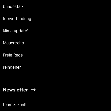
bundestalk
fernverbindung
klima update°
Mauerecho
Freie Rede
reingehen
Newsletter
team zukunft