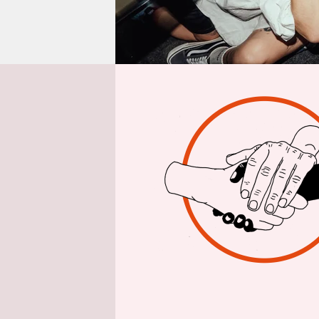
epaper login
Von
Ein karibis
Admiralbrü
Getränk in
Luft zu. D
sieht aus 
tanzbare, 