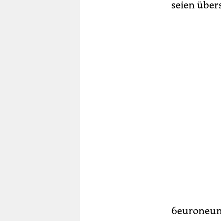
seien über
6euroneunz