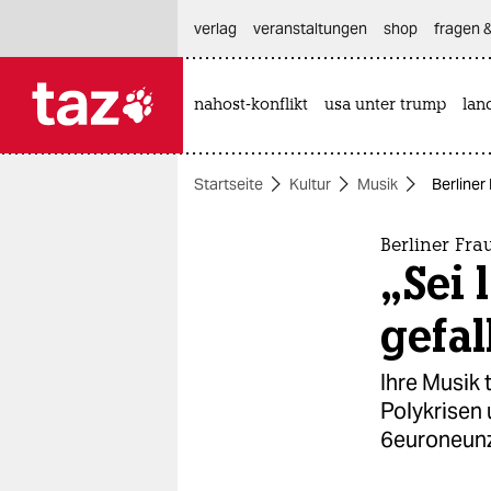
hautnavigation anspringen
hauptinhalt anspringen
footer anspringen
verlag
veranstaltungen
shop
fragen &
nahost-konflikt
usa unter trump
lan

taz zahl ich
taz zahl ich
Startseite
Kultur
Musik
Berliner 
themen
politik
Berliner Fr
„Sei 
öko
gefal
gesellschaft
Ihre Musik 
kultur
Polykrisen 
6euroneunz
sport