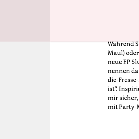
selbstironi
zurück, ich
Witz, ich g
Während So
Maul) oder
neue EP Sl
nennen das
die-Fresse
ist“. Inspi
mir sicher,
mit Party-