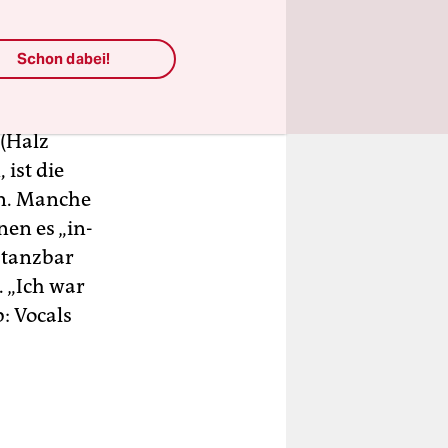
 nicht mehr
? Guter
Schon dabei!
larm
.“
(Halz
ist die
in. Manche
en es „in-
 tanzbar
. „Ich war
b: Vocals