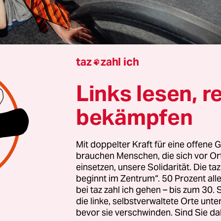
taz
zahl ich

Links lesen, r
Merle Zils
bekämpfen
Mit doppelter Kraft für eine offene G
cher Strand, auf eine Fototapete gedruckt, in der
brauchen Menschen, die sich vor O
cke in Kreuzberg. Zwei Frauen in Liegestühlen d
einsetzen, unsere Solidarität. Die ta
 der Hand, zwei Männer wedeln ihnen mit Plastik
beginnt im Zentrum“. 50 Prozent a
bei taz zahl ich gehen – bis zum 30
as Musikvideo zu „Slutalarm“ des Rapduos 6euro
die linke, selbstverwaltete Orte unte
wie Ballermann in der Berlin-Version und klingt a
bevor sie verschwinden. Sind Sie da
simpel gehaltene Techno-Beats rappen Nina und 