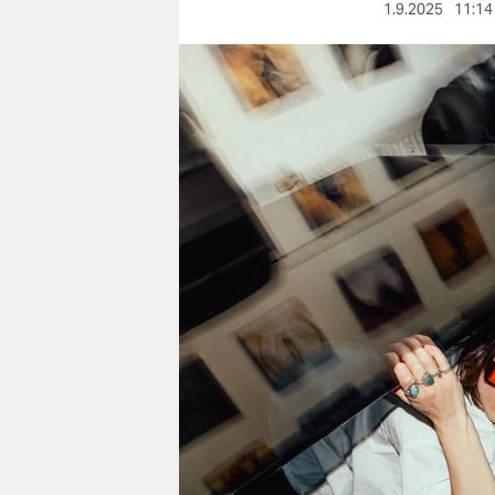
berlin
1.9.2025
11:14
nord
wahrheit
verlag
verlag
veranstaltungen
shop
fragen & hilfe
unterstützen
abo
genossenschaft