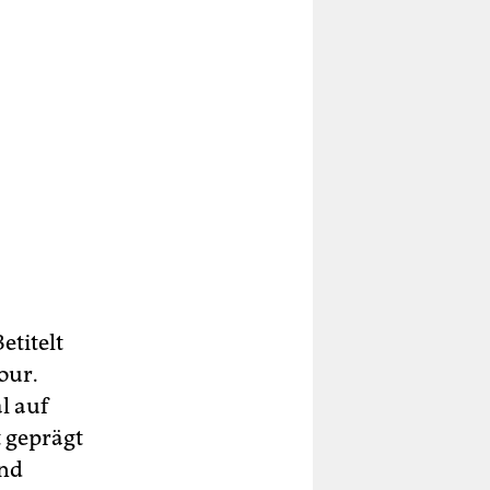
etitelt
our.
l auf
t geprägt
und