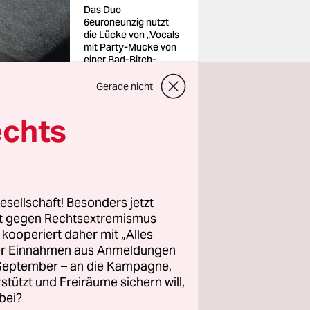
Das Duo
6euroneunzig nutzt
die Lücke von „Vocals
mit Party-Mucke von
einer Bad-Bitch-
FLINTA-Artist“
Foto: Ben Otto
Gerade nicht
Hoffmann
echts
esellschaft! Besonders jetzt
 Nähe der
rt gegen Rechtsextremismus
avor, ein
z kooperiert daher mit „Alles
blättern
ller Einnahmen aus Anmeldungen
. September – an die Kampagne,
neunzig
rstützt und Freiräume sichern will,
uch so. Auf
bei?
Kat