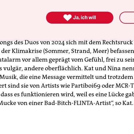
sche, sexuell aufgeladene Texte wie „
Schreibe dir
 knall lieber dein’n Nachbarn“
und
„Willst ’n Date

Ja, ich will
eh nicht ins Kino, Bitch/ Achtung, Achtung, Slut-A
ngs des Duos von 2024 sich mit dem Rechtsruck 
 der Klimakrise (Sommer, Strand, Meer) befassen, 
utalarm vor allem geprägt vom Gefühl, frei zu se
 vulgär, andere oberflächlich. Kat und Nina nenn
-Musik, die eine Message vermittelt und trotzdem
riert sind sie von Artists wie Partiboi69 oder MCR-T
 dass es funktionieren wird, weil es eine Lücke ga
Mucke von einer Bad-Bitch-FLINTA-Artist“, so Kat.