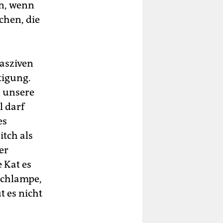
n, wenn
chen, die
lasziven
tigung.
n unsere
 darf
es
itch als
er
 Kat es
Schlampe,
t es nicht