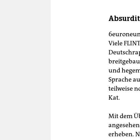
Absurdit
6euroneunzi
Viele FLIN
Deutschrap
breitgebau
und hegemo
Sprache auf
teilweise 
Kat.
Mit dem Üb
angesehene
erheben. N