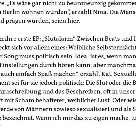
e. „Es wäre gar nicht zu 6euroneunzig gekomme
in Berlin wohnen würden“, erzählt Nina. Die Mens
d prägen würden, seien hier.
m ihre erste EP: „Slutalarm“. Zwischen Beats und 
eckt sich vor allem eines: Weibliche Selbstermäch
r Song muss politisch sein. Ideal ist es, wenn ma
Einstellungen durch hören kann, aber manchmal
 auch einfach Spaß machen“, erzählt Kat. Sexuell
 sei für sie jedoch politisch: Die Slut oder die B
enzuschreibung und das Beschreiben, oft in unser
t mit Scham behafteter, weiblicher Lust. Oder wie
 werde von Männern sowieso sexualisiert und als 
e bezeichnet. Wenn ich mir das zu eigen mache, tu
“