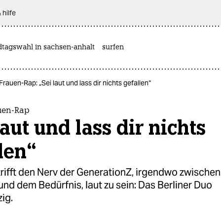
 hilfe
dtagswahl in sachsen-anhalt
surfen
Frauen-Rap: „Sei laut und lass dir nichts gefallen“
auen-Rap
laut und lass dir nichts
len“
trifft den Nerv der GenerationZ, irgendwo zwischen
und dem Bedürfnis, laut zu sein: Das Berliner Duo
ig.