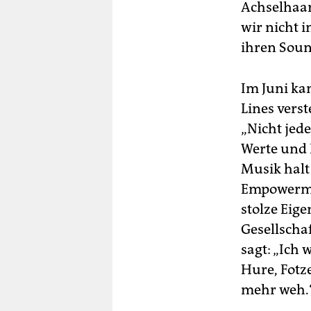
Achselhaar
wir nicht 
ihren Soun
Im Juni ka
Lines verst
„Nicht jede
Werte und 
Musik halt
Empowerment
stolze Eig
Gesellschaf
sagt: „Ich
Hure, Fotz
mehr weh.