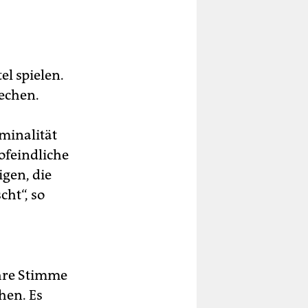
el spielen.
rechen.
minalität
ofeindliche
igen, die
ht“, so
hre Stimme
hen. Es