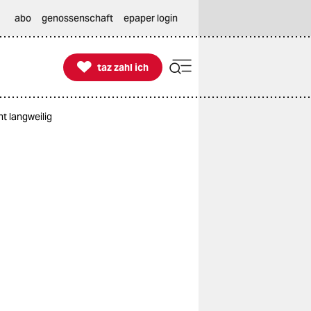
abo
genossenschaft
epaper login

taz zahl ich
taz zahl ich
ht langweilig