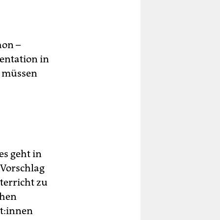
hon –
entation in
, müssen
es geht in
 Vorschlag
terricht zu
chen
t:in­nen