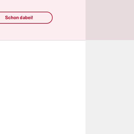
letzten
Schon dabei!
m Film und