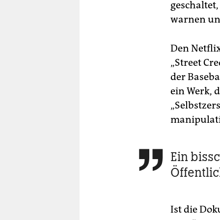
geschaltet
warnen un
Den Netfli
„Street Cr
der Basebal
ein Werk, 
„Selbstzers
manipulat
Ein biss

Öffentli
Ist die Dok