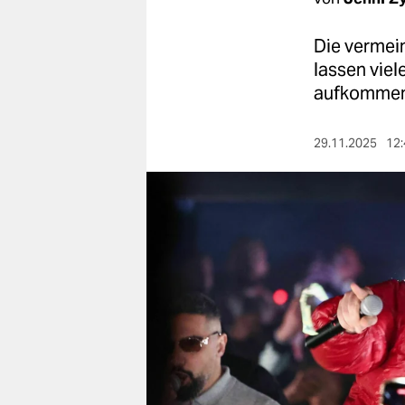
berlin
nord
Die vermein
lassen vie
wahrheit
aufkommen
verlag
29.11.2025
12:
verlag
veranstaltungen
shop
fragen & hilfe
unterstützen
abo
genossenschaft