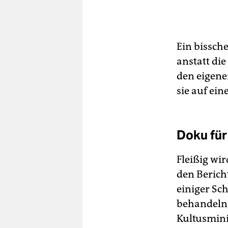
Ein bissch
anstatt di
den eigen
sie auf ei
Doku für
Fleißig wi
den Berich
einiger Sc
behandeln,
Kultusminis