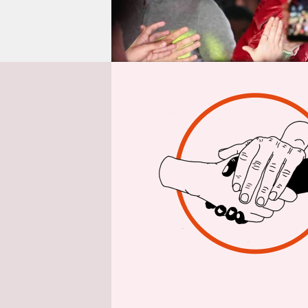
epaper login
B
eka
lang
Dok
insofern a
Anhan alias
Wochen auf
Charts.