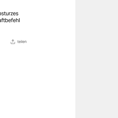
bsturzes
aftbefehl
teilen