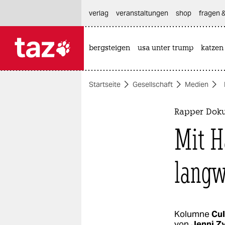
hautnavigation anspringen
hauptinhalt anspringen
footer anspringen
verlag
veranstaltungen
shop
fragen &
bergsteigen
usa unter trump
katzen

taz zahl ich
taz zahl ich
Startseite
Gesellschaft
Medien
themen
politik
Rapper Doku 
Mit H
öko
gesellschaft
langw
kultur
sport
Kolumne
Cul
von
Jenni Z