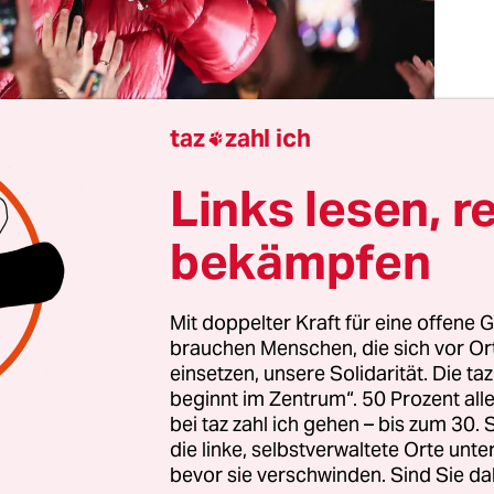
Der
Haf
taz
zahl ich

Kon
Nov
Fot
Links lesen, r
Alb
bekämpfen
nntlich ist jede Art des Schreibens erlaubt, nur ni
weilige. Das gilt für Filme ebenso, erst recht für
Mit doppelter Kraft für eine offene G
umentarfilme. „Babo – Die Haftbefehl-Story“ sch
brauchen Menschen, die sich vor O
lles richtig zu machen. Die Doku über den Rapper
einsetzen, unsere Solidarität. Die ta
beginnt im Zentrum“. 50 Prozent a
 Haftbefehl (oder „Babo Haft“ oder „Hafti“) hält s
bei taz zahl ich gehen – bis zum 30
 den obersten Plätzen der deutschsprachigen Net
die linke, selbstverwaltete Orte unte
bevor sie verschwinden. Sind Sie da