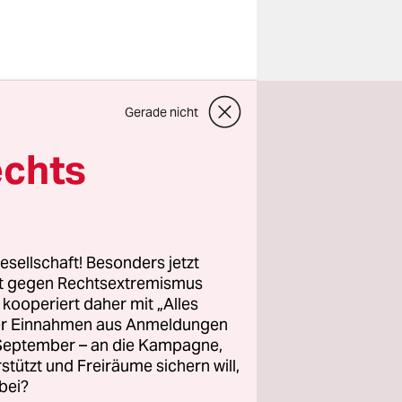
 Rapper
tbefehl bei einem
Gerade nicht
zert in Gießen im
ember 2025
o: Hannes P.
echts
ert/dpa
cht die
esellschaft! Besonders jetzt
eint
rt gegen Rechtsextremismus
 Aykut
z kooperiert daher mit „Alles
ller Einnahmen aus Anmeldungen
ich seit
. September – an die Kampagne,
flix-
rstützt und Freiräume sichern will,
bei?