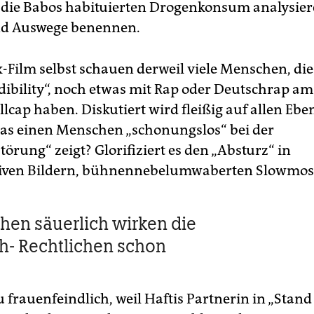
, die Babos habituierten Drogenkonsum analysier
d Auswege benennen.
x-Film selbst schauen derweil viele Menschen, di
edibility“, noch etwas mit Rap oder Deutschrap a
lcap haben. Diskutiert wird fleißig auf allen Eben
das einen Menschen „schonungslos“ bei der
törung“ zeigt? Glorifiziert es den „Absturz“ in
iven Bildern, bühnennebelumwaberten Slowmos
chen säuerlich wirken die
ch- Rechtlichen schon
u frauenfeindlich, weil Haftis Partnerin in „Stand