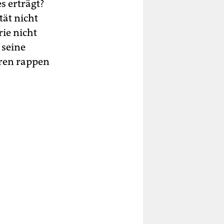
 erträgt?
tät nicht
rie nicht
 seine
hren rappen