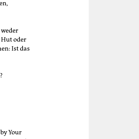
en,
e weder
m Hut oder
en: Ist das
?
 by Your