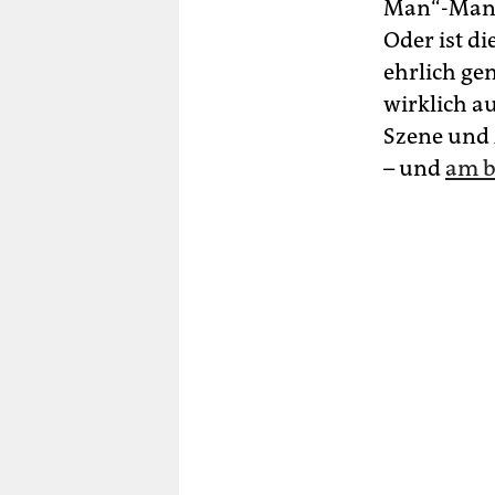
Man“-Manie
Oder ist di
ehrlich gen
wirklich a
Szene und A
– und
am b