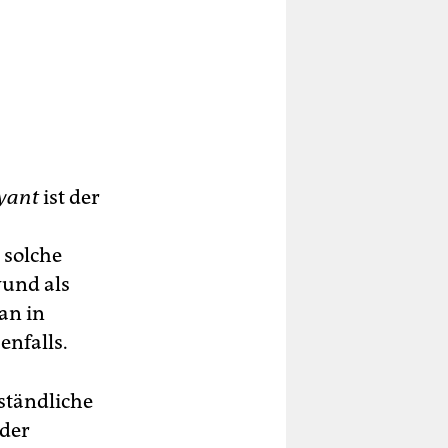
yant
ist der
 solche
wund als
an in
enfalls.
rständliche
eder