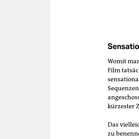
Sensatio
Womit man 
Film tatsäc
sensationa
Sequenzen 
angeschoss
kürzester 
Das viellei
zu benenne