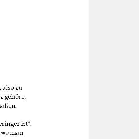
 also zu
z gehöre,
rmaßen
inger ist“.
, wo man