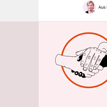
epaper login
Aus 
Am nächste
taz liegt e
zum Stand 
Wiederver
284-Seiten
Die aufsch
Landkarten
mögen die 
werden – d