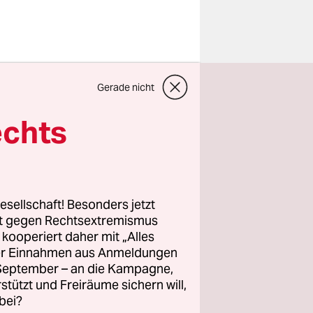
rden, der
Gerade nicht
gierung
ag der
echts
 was in dem
fiken und
esellschaft! Besonders jetzt
g sein,
rt gegen Rechtsextremismus
z kooperiert daher mit „Alles
esen
ller Einnahmen aus Anmeldungen
. September – an die Kampagne,
rstützt und Freiräume sichern will,
bei?