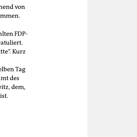
chend von
nommen.
hlten FDP-
tuliert.
te“. Kurz
elben Tag
Amt des
itz, dem,
st.