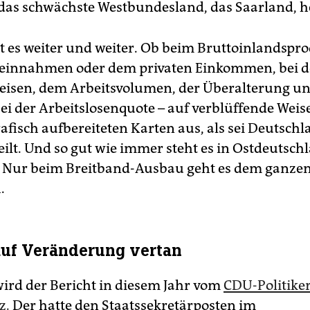
das schwächste Westbundesland, das Saarland, h
t es weiter und weiter. Ob beim Bruttoinlandspro
reinnahmen oder dem privaten Einkommen, bei 
isen, dem Arbeitsvolumen, der Überalterung u
bei der Arbeitslosenquote – auf verblüffende Weis
rafisch aufbereiteten Karten aus, als sei Deutsch
eilt. Und so gut wie immer steht es in Ostdeutsch
. Nur beim Breitband-Ausbau geht es dem ganzen
.
uf Veränderung vertan
wird der Bericht in diesem Jahr vom
CDU-Politike
z.
Der hatte den Staatssekretärposten im