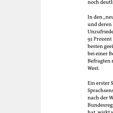
noch deutl
In den „ne
und deren 
Unzufriede
91 Prozent
besten gee
bei einer 
Befragten 
West.
Ein erster
Sprachsens
nach der W
Bundesregi
hat, wirkt