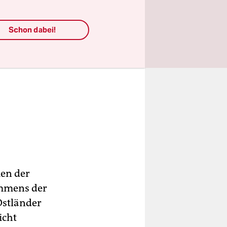
Schon dabei!
en der
ommens der
Ostländer
icht