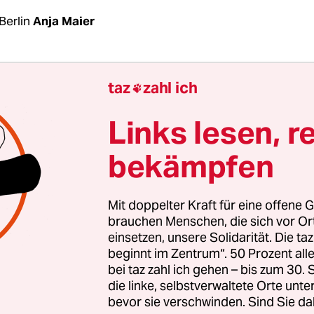
Berlin
Anja Maier
n Mittwoch soll er vom Kabinett beschlossen we
taz
zahl ich

r vorab vor: der diesjährige Bericht der Bundesre
der deutschen Einheit. Diesmal, zum 30. Jahrest
Links lesen, r
einigung
, wird natürlich noch genauer geschaut,
bekämpfen
-Werk drinsteht.
lussreichsten Elemente des Berichts sind die Gra
Mit doppelter Kraft für eine offene G
. Mag die Sprache der Begleittexte noch so blumi
brauchen Menschen, die sich vor O
einsetzen, unsere Solidarität. Die ta
Leistungen der Ostdeutschen noch so sehr gepri
beginnt im Zentrum“. 50 Prozent a
ie Zahlen sprechen eine andere Sprache.
bei taz zahl ich gehen – bis zum 30
die linke, selbstverwaltete Orte unte
bevor sie verschwinden. Sind Sie da