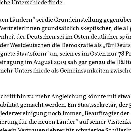
iche Unterschiede finde.
uen Ländern“ sei die Grundeinstellung gegenüber
VertreterInnen grundsätzlich skeptischer; die al
nheit der Deutschen sei im Osten deutlicher spü
 der Westdeutschen die Demokratie als „für Deu
ignete Staatsform“ an, seien es im Osten nur 78 P
Befragung im August 2019 sah gar genau die Hälfte
mehr Unterschiede als Gemeinsamkeiten zwisch
 Schritt hin zu mehr Angleichung könnte mit etw
ibilität gemacht werden. Ein Staatssekretär, der 
iedervereinigung noch immer „Beauftragter der
erung für die neuen Länder“ auf seiner Visitenk
 wie ein Vertrauenslehrer für schwierige SchülerI