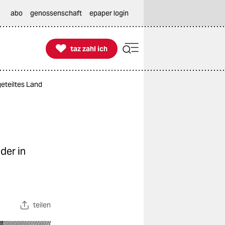
abo
genossenschaft
epaper login

taz zahl ich
taz zahl ich
geteiltes Land
der in
teilen