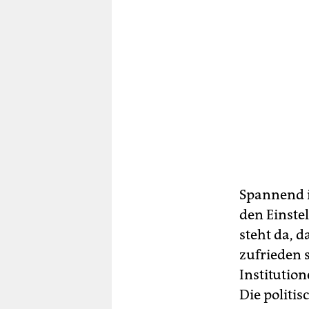
Spannend is
den Einste
steht da, 
zufrieden 
Institutio
Die politi