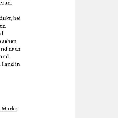
eran.
dukt, bei
den
nd
e sehen
land nach
land
 Land in
r Marko