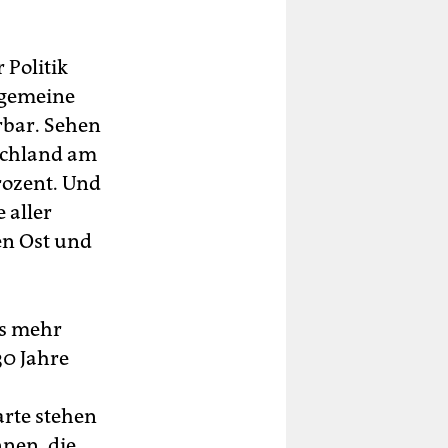
 Politik
lgemeine
rbar. Sehen
tschland am
rozent. Und
 aller
en Ost und
as mehr
30 Jahre
arte stehen
nnen, die