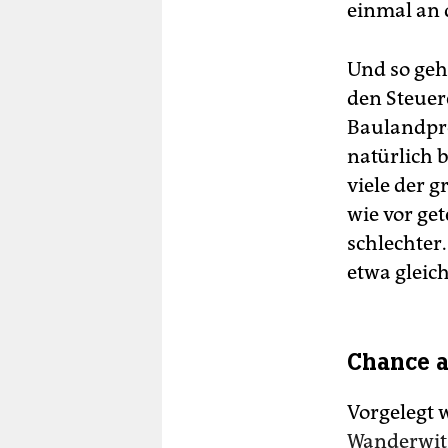
einmal an 
Und so geh
den Steue
Baulandpre
natürlich 
viele der g
wie vor get
schlechter
etwa gleich
Chance a
Vorgelegt 
Wanderwit