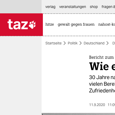
hautnavigation anspringen
hauptinhalt anspringen
footer anspringen
verlag
veranstaltungen
shop
fragen &
hitze
gewalt gegen frauen
nahost-ko

taz zahl ich
taz zahl ich
Startseite
Politik
Deutschland
D
themen
politik
Bericht zum
Wie e
öko
30 Jahre n
gesellschaft
vielen Ber
Zufriedenh
kultur
sport
11.9.2020
11:0