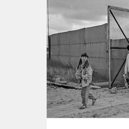
berlin
nord
wahrheit
verlag
verlag
veranstaltungen
shop
fragen & hilfe
unterstützen
abo
genossenschaft