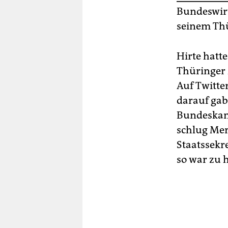
Bundeswirt
seinem Thü
Hirte hatt
Thüringer 
Auf Twitte
darauf gab
Bundeskanz
schlug Mer
Staatssekr
so war zu h