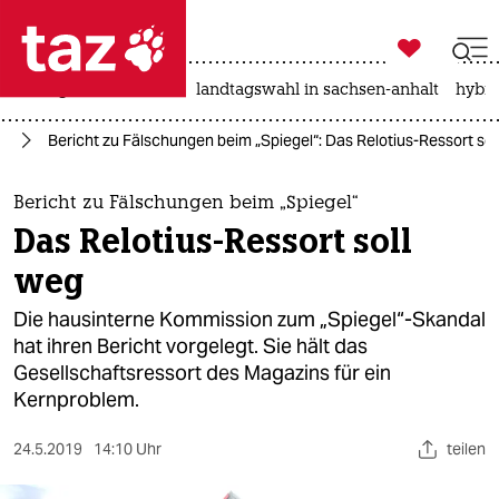

taz zahl ich
niedrigwasser
rente
landtagswahl in sachsen-anhalt
hybri

taz zahl ich
en
Bericht zu Fälschungen beim „Spiegel“: Das Relotius-Ressort sol
taz zahl ich
themen
Bericht zu Fälschungen beim „Spiegel“
Das Relotius-Ressort soll
politik
weg
öko
Die hausinterne Kommission zum „Spiegel“-Skandal
hat ihren Bericht vorgelegt. Sie hält das
gesellschaft
Gesellschaftsressort des Magazins für ein
Kernproblem.
kultur
sport
24.5.2019
14:10 Uhr
teilen