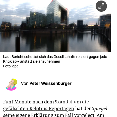
berlin
nord
wahrheit
verlag
verlag
veranstaltungen
Laut Bericht schottet sich das Gesellschaftsressort gegen jede
Kritik ab – anstatt sie anzunehmen
shop
Foto: dpa
fragen & hilfe
Von
Peter Weissenburger
unterstützen
abo
Fünf Monate nach dem
Skandal um die
genossenschaft
gefälschten Relotius-Reportagen
hat der
Spiegel
seine eigene Erklärung zum Fall vorgelegt. Am