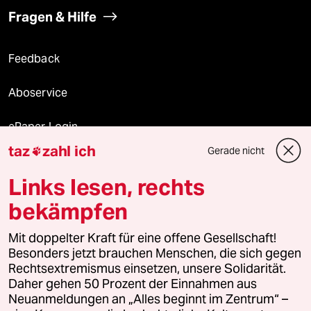
Fragen & Hilfe
Feedback
Aboservice
ePaper Login
taz
zahl ich
Gerade nicht

Downloads für Abonnierende
Links lesen, rechts
bekämpfen
© 2026 taz Verlags und Vertriebs GmbH
Mit doppelter Kraft für eine offene Gesellschaft!
Alle Rechte vorbehalten. Bei rechtlichen Fragen oder für Genehmigungen
wenden Sie sich bitte an
lizenzen@taz.de
Besonders jetzt brauchen Menschen, die sich gegen
Rechtsextremismus einsetzen, unsere Solidarität.
Daher gehen 50 Prozent der Einnahmen aus
Feedback
Redaktionsstatut
Kommune-Richtlinien
KI-
Neuanmeldungen an „Alles beginnt im Zentrum“ –