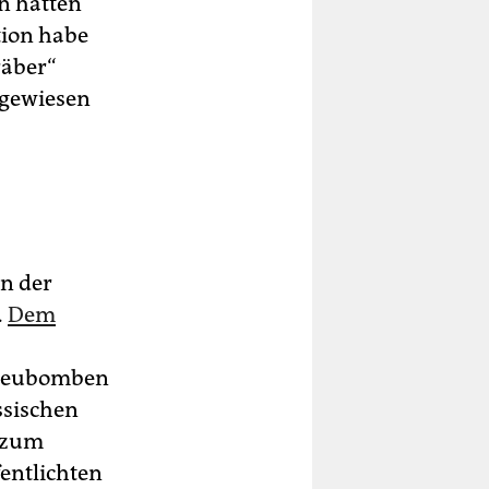
n hätten
tion habe
räber“
hgewiesen
n der
.
Dem
Streubomben
ssischen
 zum
entlichten