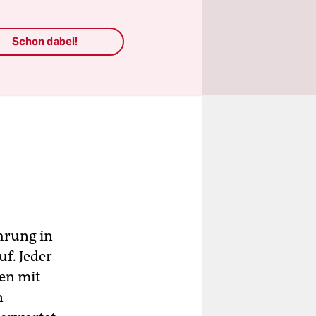
Schon dabei!
hrung in
f. Jeder
fen mit
n