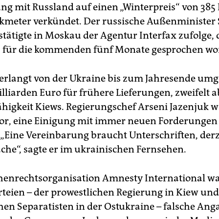
ng mit Russland auf einen „Winterpreis“ von 385 
kmeter verkündet. Der russische Außenminister 
tätigte in Moskau der Agentur Interfax zufolge, 
s für die kommenden fünf Monate gesprochen wor
erlangt von der Ukraine bis zum Jahresende um
lliarden Euro für frühere Lieferungen, zweifelt a
higkeit Kiews. Regierungschef Arseni Jazenjuk w
or, eine Einigung mit immer neuen Forderungen
 „Eine Vereinbarung braucht Unterschriften, derze
che“, sagte er im ukrainischen Fernsehen.
enrechtsorganisation Amnesty International wa
rteien – der prowestlichen Regierung in Kiew un
hen Separatisten in der Ostukraine – falsche An