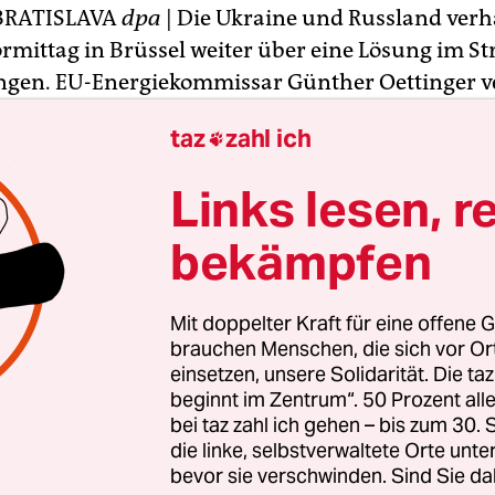
BRATISLAVA
dpa
| Die Ukraine und Russland ver
rmittag in Brüssel weiter über eine Lösung im St
ngen. EU-Energiekommissar Günther Oettinger v
schen dem ukrainischen Energieminister Juri Pr
taz
zahl ich

sischen Gegenüber Alexander Nowak zu vermitte
fft auf eine Einigung mit dem wichtigen Gasliefe
Links lesen, r
och vor dem Winter. Moskau beharrt auf der Beg
er Schulden für frühere Lieferungen.
bekämpfen
st nach Angaben der EU-Kommission, wie viel die U
Mit doppelter Kraft für eine offene G
lgte Gaslieferungen zahlt und wann dies geschehe
brauchen Menschen, die sich vor O
iel Gas das Land den Winter über aus Russland e
einsetzen, unsere Solidarität. Die ta
beginnt im Zentrum“. 50 Prozent a
 Konditionen, ist noch unklar.
bei taz zahl ich gehen – bis zum 30
die linke, selbstverwaltete Orte unte
bevor sie verschwinden. Sind Sie da