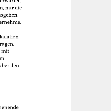
 erwartet,
n, nur die
ausgehen,
bernehme.
skalation
tragen,
 mit
em
über den
chenende