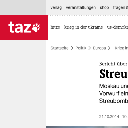
hautnavigation anspringen
hauptinhalt anspringen
footer anspringen
verlag
veranstaltungen
shop
fragen &
hitze
krieg in der ukraine
us-demokr

taz zahl ich
taz zahl ich
Startseite
Politik
Europa
Krieg i
themen
politik
Bericht über
Stre
öko
Moskau und
gesellschaft
Vorwurf ei
Streubombe
kultur
sport
21.10.2014
10: