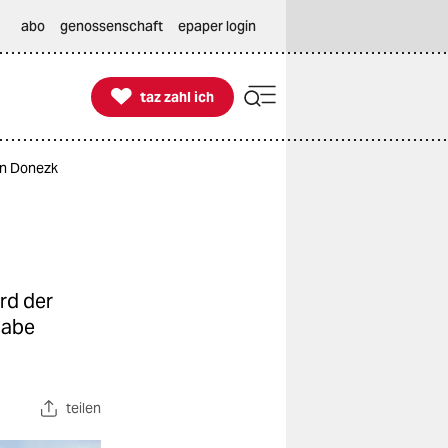
abo
genossenschaft
epaper login

taz zahl ich
taz zahl ich
 in Donezk
rd der
habe
teilen