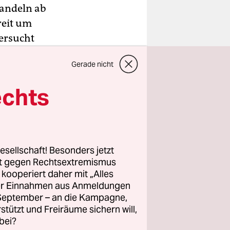
handeln ab
reit um
ersucht
odan und
Gerade nicht
ln. Die
ranten
echts
leichung
kraine für
esellschaft! Besonders jetzt
n soll.
rt gegen Rechtsextremismus
rhält und
z kooperiert daher mit „Alles
ller Einnahmen aus Anmeldungen
. September – an die Kampagne,
rstützt und Freiräume sichern will,
bei?