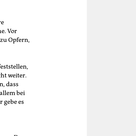
re
e. Vor
zu Opfern,
eststellen,
ht weiter.
n, dass
allem bei
r gebe es