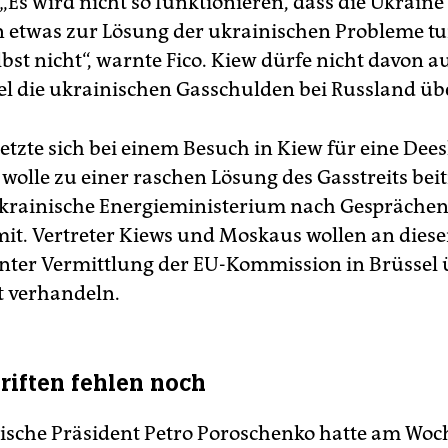
 „Es wird nicht so funktionieren, dass die Ukraine
n etwas zur Lösung der ukrainischen Probleme tu
bst nicht“, warnte Fico. Kiew dürfe nicht davon 
el die ukrainischen Gasschulden bei Russland ü
etzte sich bei einem Besuch in Kiew für eine Dee
 wolle zu einer raschen Lösung des Gasstreits bei
 ukrainische Energieministerium nach Gesprächen
mit. Vertreter Kiews und Moskaus wollen an dies
nter Vermittlung der EU-Kommission in Brüssel 
t verhandeln.
riften fehlen noch
ische Präsident Petro Poroschenko hatte am Wo