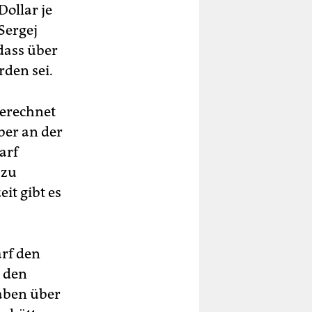
Dollar je
Sergej
dass über
den sei.
gerechnet
ber an der
arf
 zu
it gibt es
rf den
d den
gaben über