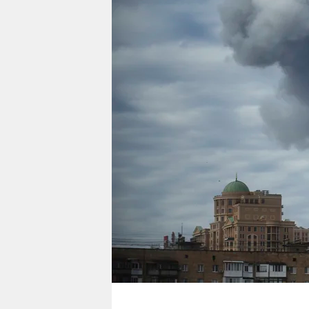
berlin
nord
wahrheit
verlag
verlag
veranstaltungen
shop
fragen & hilfe
unterstützen
abo
genossenschaft