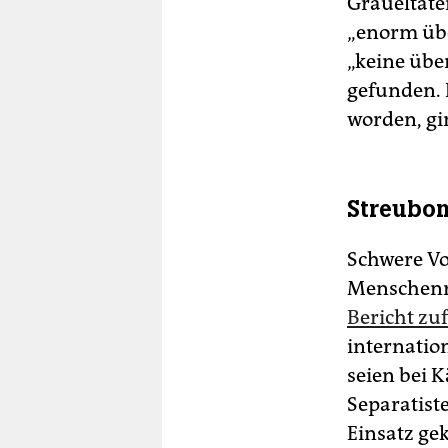
Gräueltate
„enorm übe
„keine übe
gefunden. 
worden, gi
Streubom
Schwere V
Menschenr
Bericht zu
internatio
seien bei 
Separatis
Einsatz ge