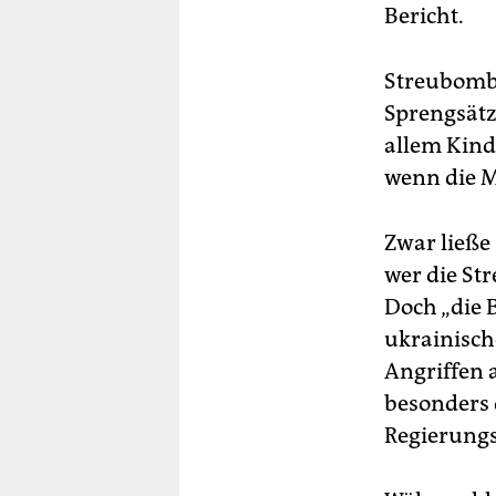
Bericht.
Streubombe
Sprengsätz
allem Kind
wenn die M
Zwar ließe 
wer die St
Doch „die 
ukrainisch
Angriffen 
besonders 
Regierung