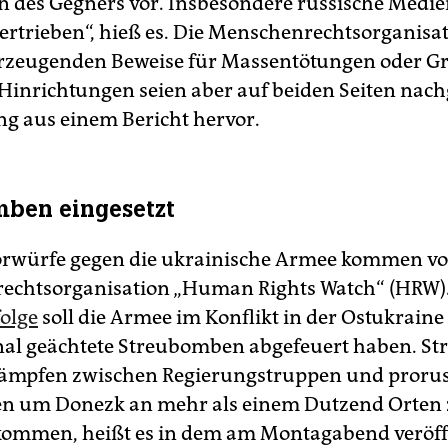
n des Gegners vor. Insbesondere russische Medie
rtrieben“, hieß es. Die Menschenrechtsorganisa
rzeugenden Beweise für Massentötungen oder G
Hinrichtungen seien aber auf beiden Seiten nac
ng aus einem Bericht hervor.
ben eingesetzt
orwürfe gegen die ukrainische Armee kommen vo
echtsorganisation „Human Rights Watch“ (HRW)
folge
soll die Armee im Konflikt in der Ostukraine
nal geächtete Streubomben abgefeuert haben. 
Kämpfen zwischen Regierungstruppen und proru
ten um Donezk an mehr als einem Dutzend Orten
kommen, heißt es in dem am Montagabend veröff