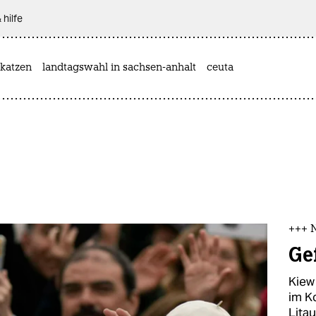
 hilfe
katzen
landtagswahl in sachsen-anhalt
ceuta
+++ 
Ge
Kiew
im K
Litau