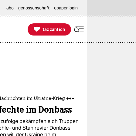
abo
genossenschaft
epaper login

taz zahl ich
taz zahl ich
Nachrichten im Ukraine-Krieg +++
fechte im Donbass
 zufolge bekämpfen sich Truppen
ohle- und Stahlrevier Donbass.
en will der Ukraine beim