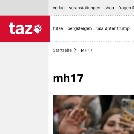
hautnavigation anspringen
hauptinhalt anspringen
footer anspringen
verlag
veranstaltungen
shop
fragen &
hitze
bergsteigen
usa unter trump

taz zahl ich
taz zahl ich
Startseite
MH17
themen
politik
mh17
öko
gesellschaft
kultur
sport