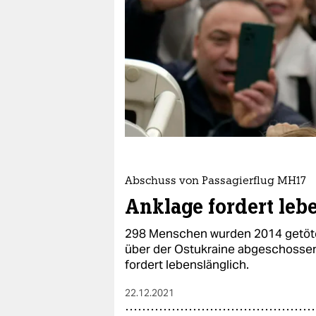
berlin
nord
wahrheit
verlag
verlag
veranstaltungen
shop
Abschuss von Passagierflug MH17
Anklage fordert leb
fragen & hilfe
298 Menschen wurden 2014 getöte
unterstützen
über der Ostukraine abgeschossen
fordert lebenslänglich.
abo
genossenschaft
22.12.2021