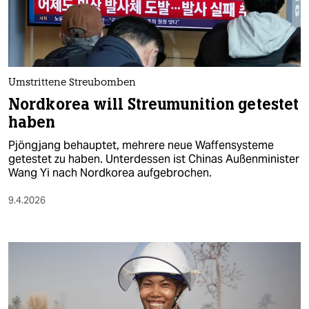
berlin
nord
wahrheit
Umstrittene Streubomben
verlag
Nordkorea will Streumunition getestet
haben
verlag
Pjöngjang behauptet, mehrere neue Waffensysteme
veranstaltungen
getestet zu haben. Unterdessen ist Chinas Außenminister
Wang Yi nach Nordkorea aufgebrochen.
shop
9.4.2026
fragen & hilfe
unterstützen
abo
genossenschaft