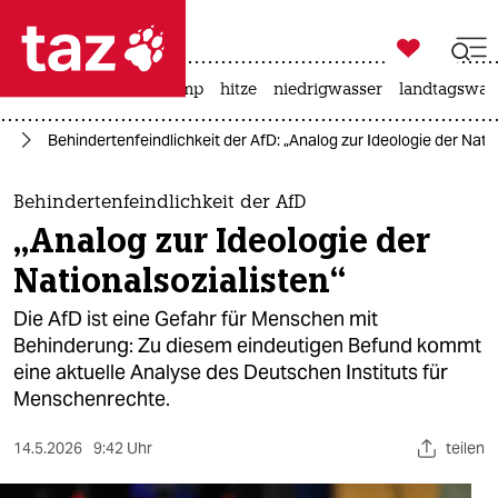

taz zahl ich
katzen
usa unter trump
hitze
niedrigwasser
landtagswahl

taz zahl ich
fD
Behindertenfeindlichkeit der AfD: „Analog zur Ideologie der Natio
taz zahl ich
themen
Behindertenfeindlichkeit der AfD
„Analog zur Ideologie der
politik
Nationalsozialisten“
öko
Die AfD ist eine Gefahr für Menschen mit
Behinderung: Zu diesem eindeutigen Befund kommt
gesellschaft
eine aktuelle Analyse des Deutschen Instituts für
Menschenrechte.
kultur
sport
14.5.2026
9:42 Uhr
teilen