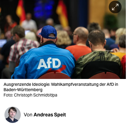
berlin
nord
wahrheit
verlag
verlag
veranstaltungen
shop
Ausgrenzende Ideologie: Wahlkampfveranstaltung der AfD in
fragen & hilfe
Baden-Württemberg
Foto: Christoph Schmidt/dpa
unterstützen
abo
Von
Andreas Speit
genossenschaft