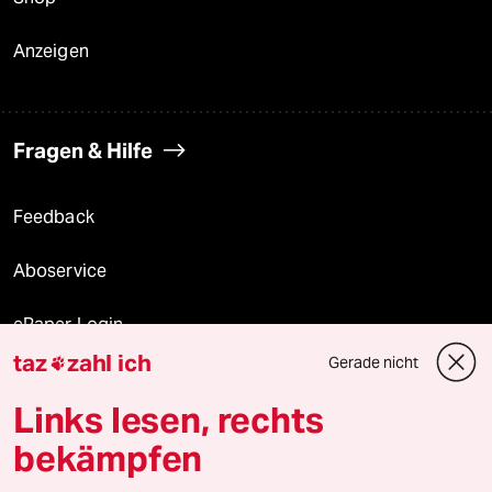
Anzeigen
Fragen & Hilfe
Feedback
Aboservice
ePaper Login
taz
zahl ich
Gerade nicht

Downloads für Abonnierende
Links lesen, rechts
bekämpfen
© 2026 taz Verlags und Vertriebs GmbH