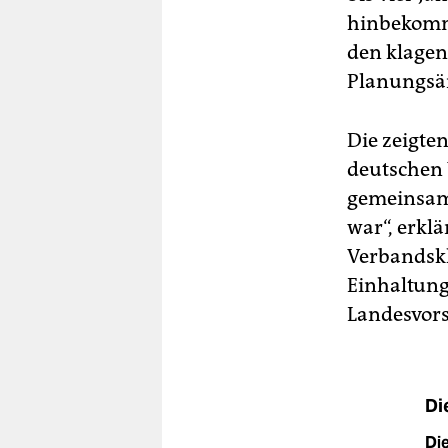
hinbekomme
den klage
Planungsä
Die zeigte
deutschen 
gemeinsame
war“, erkl
Verbandskl
Einhaltung
Landesvors
Di
Di