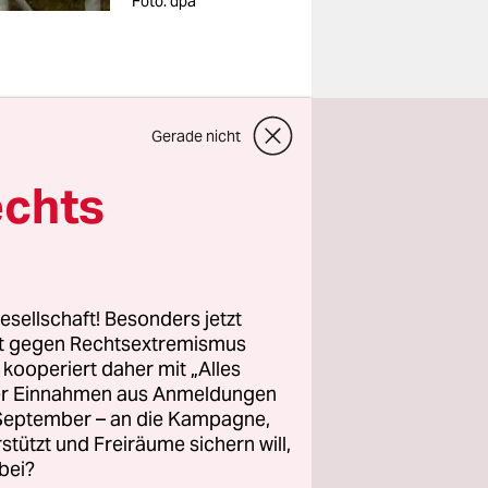
Foto: dpa
s ist eine
Gerade nicht
echts
. Das hatte
(
siehe
widrig und
esellschaft! Besonders jetzt
rt gegen Rechtsextremismus
Die
z kooperiert daher mit „Alles
hinter den
ller Einnahmen aus Anmeldungen
. September – an die Kampagne,
rstützt und Freiräume sichern will,
bei?