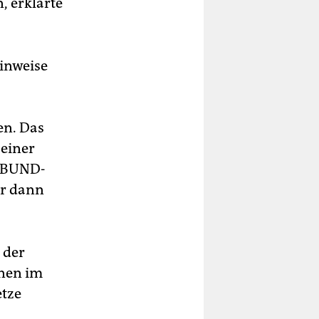
, erklärte
inweise
en. Das
einer
t BUND-
er dann
 der
ünen im
etze