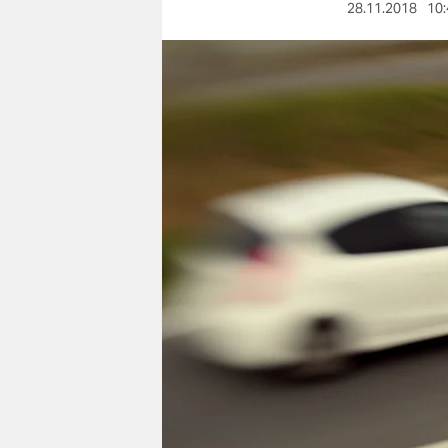
berlin
28.11.2018
10:
nord
wahrheit
verlag
verlag
veranstaltungen
shop
fragen & hilfe
unterstützen
abo
genossenschaft