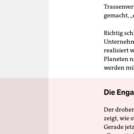
Trassenver
gemacht, „
Richtig sc
Unternehme
realisiert
Planeten n
werden müs
Die Enga
Der drohe
zeigt, wie
Gerade jet