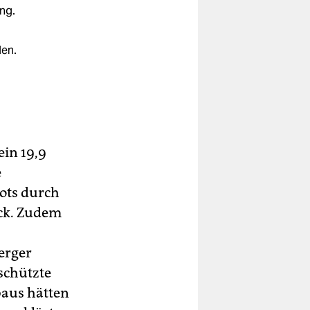
ng.
en.
e
ein 19,9
e
ots durch
bis
ück. Zudem
erger
schützte
baus hätten