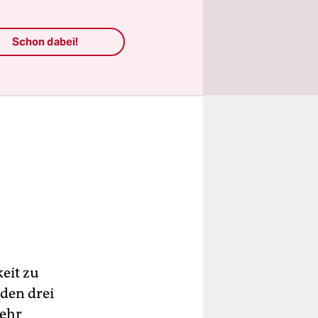
Schon dabei!
eit zu
den drei
mehr