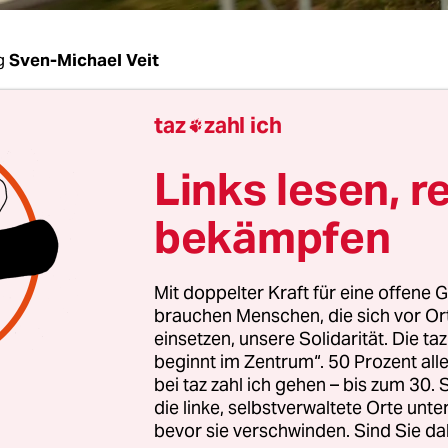
g
Sven-Michael Veit
taz
zahl ich
holz räumt die Niederlage unumwunden ein: „Da

ttäuschung“, kommentiert Schleswig-Holsteins
Links lesen, r
nister das Urteil des Bundesverwaltungsgerichts
g die Planungen für den Bau der Autobahn A20 
bekämpfen
er durch das nördlichste Bundesland für „rechts
iehbar“ erklärt.
Mit doppelter Kraft für eine offene G
brauchen Menschen, die sich vor O
 der im November 2013 verhängte Baustopp fort. 
einsetzen, unsere Solidarität. Die ta
eibe „in Systematik und Prüfungstiefe erheblich 
beginnt im Zentrum“. 50 Prozent a
bei taz zahl ich gehen – bis zum 30
n Anforderungen zurück“, wird in dem Urteil der
die linke, selbstverwaltete Orte unte
achliche Begriff „Pfusch“ umschrieben.
bevor sie verschwinden. Sind Sie da