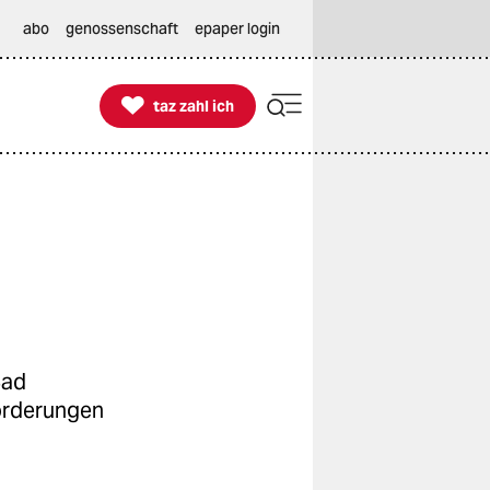
abo
genossenschaft
epaper login

taz zahl ich
taz zahl ich
Bad
forderungen