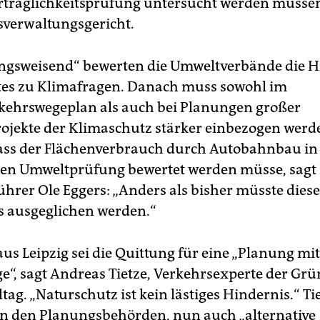
erträglichkeitsprüfung untersucht werden müssen
verwaltungsgericht.
ungsweisend“ bewerten die Umweltverbände die H
tes zu Klimafragen. Danach muss sowohl im
ehrswegeplan als auch bei Planungen großer
ojekte der Klimaschutz stärker einbezogen werd
ass der Flächenverbrauch durch Autobahnbau in 
hen Umweltprüfung bewertet werden müsse, sag
ührer Ole Eggers: „Anders als bisher müsste dies
ns ausgeglichen werden.“
aus Leipzig sei die Quittung für eine „Planung mit
e“, sagt Andreas Tietze, Verkehrsexperte der Gr
tag. „Naturschutz ist kein lästiges Hindernis.“ Ti
on den Planungsbehörden, nun auch „alternative