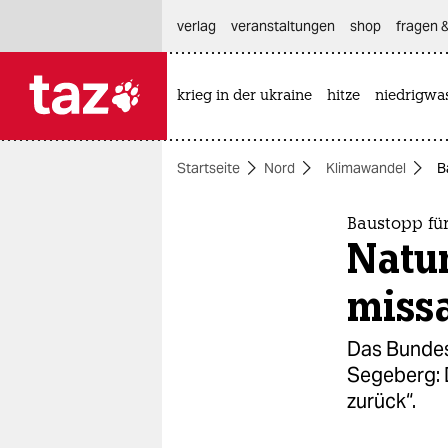
hautnavigation anspringen
hauptinhalt anspringen
footer anspringen
verlag
veranstaltungen
shop
fragen &
krieg in der ukraine
hitze
niedrigwa

taz zahl ich
taz zahl ich
Startseite
Nord
Klimawandel
B
themen
politik
Baustopp für
Natu
öko
miss
gesellschaft
Das Bundes
kultur
Segeberg: 
zurück“.
sport