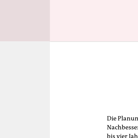
Die Planun
Nachbesser
bis vier J