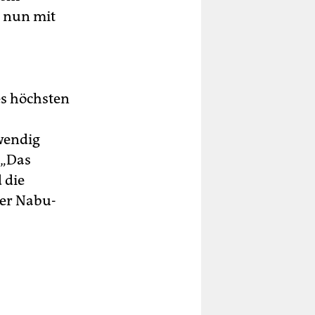
l nun mit
es höchsten
wendig
 „Das
 die
der Nabu-