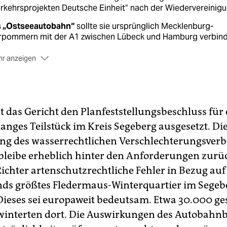
rkehrsprojekten Deutsche Einheit“ nach der Wiedervereinigu
s „Ostseeautobahn“
sollte sie ursprünglich Mecklenburg-
rpommern mit der A1 zwischen Lübeck und Hamburg verbind
r anzeigen
r „Küstenautobahn“
bis kurz vor die Nordsee erweitert wurd
 Ende der 1990er Jahre. Dies beinhaltete die nordwestliche
gehung Hamburgs, einen Elbtunnel bei Glückstadt und die
rtführung durch das nordwestliche Niedersachsen samt
t das Gericht den Planfeststellungsbeschluss für 
ertunnel bis zur A28 bei Westerstede.
langes Teilstück im Kreis Segeberg ausgesetzt. Di
e Gesamtlänge
soll 541 Kilometer betragen, davon sind 345
g des wasserrechtlichen Verschlechterungsverb
ometer vom Kreuz Uckermark kurz vor der polnischen Grenze 
 bleibe erheblich hinter den Anforderungen zur
de östlich von Bad Segeberg bereits realisiert.
Richter artenschutzrechtliche Fehler in Bezug auf
ds größtes Fledermaus-Winterquartier im Segeb
Dieses sei europaweit bedeutsam. Etwa 30.000 ge
winterten dort. Die Auswirkungen des Autobahn