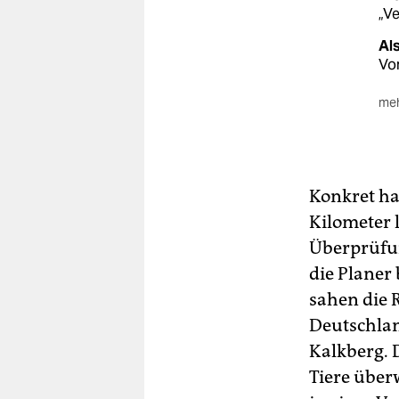
„Ve
Al
Vo
meh
Zu
sie
Um
Fo
Konkret ha
Wes
Kilometer 
Di
Überprüfun
Kil
die Planer
Wee
sahen die 
Deutschlan
Kalkberg. 
Tiere über