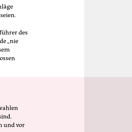
hläge
seien.
sführer des
de „nie
esem
lossen
wahlen
sind.
h und vor