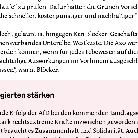
läufe“ zu prüfen. Dafür hätten die Grünen Vorsc
die schneller, kostengünstiger und nachhaltiger“ 
hlecht gelaunt ist hingegen Ken Blöcker, Geschäft
nsverbandes Unterelbe-Westküste. Die A20 wer
 werden können, wenn für jedes Lebewesen auf di
achteilige Auswirkungen im Vorhinein ausgesch
sen“, warnt Blöcker.
gierten stärken
nde Erfolg der AfD bei den kommenden Landtags
 stark rechtsextreme Kräfte inzwischen geworden 
zt braucht es Zusammenhalt und Solidarität. Auc