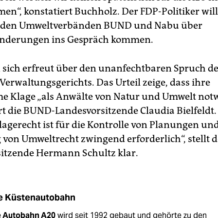
n“, konstatiert Buchholz. Der FDP-Politiker wil
nden Umweltverbänden BUND und Nabu über
nderungen ins Gespräch kommen.
n sich erfreut über den unanfechtbaren Spruch d
Verwaltungsgerichts. Das Urteil zeige, dass ihre
 Klage „als Anwälte von Natur und Umwelt not
ärt die BUND-Landesvorsitzende Claudia Bielfeldt.
agerecht ist für die Kontrolle von Planungen und
 von Umweltrecht zwingend erforderlich“, stellt 
itzende Hermann Schultz klar.
e Küstenautobahn
e Autobahn A20
wird seit 1992 gebaut und gehörte zu den