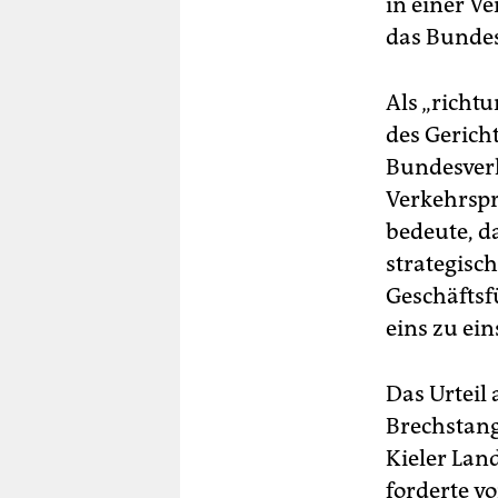
in einer V
das Bundes
Als „richt
des Gerich
Bundesverk
Verkehrspr
bedeute, d
strategisc
Geschäftsf
eins zu ei
Das Urteil 
Brechstang
Kieler Land
forderte v