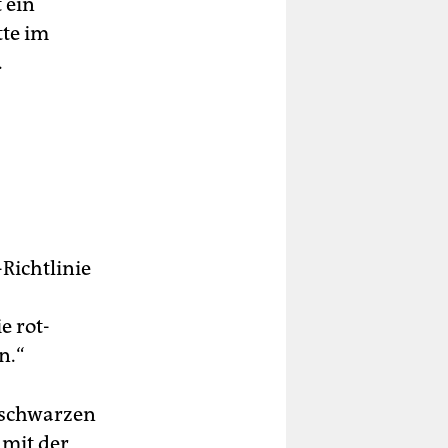
 ein
tte im
.
Richtlinie
e rot-
n.“
 schwarzen
 mit der