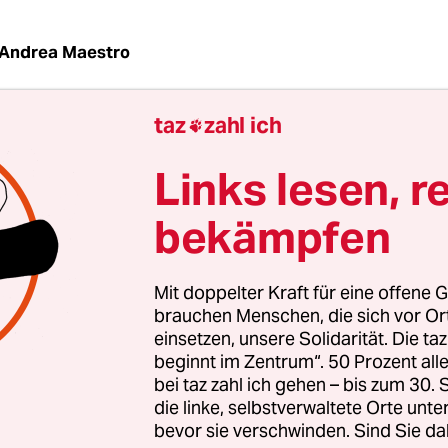
Andrea Maestro
taz
zahl ich

niedersächsischen Landkreis Osnabrück schlänge
Berglandbach, an dem viele schützenswerte Arten
Links lesen, r
 Etwa die Groppe, ein kleiner Süßwasserfisch, d
l auch Rotzkopf genannt wird und sehr sensibel a
bekämpfen
runreinigungen reagiert.
Mit doppelter Kraft für eine offene G
er Landkreis Osnabrück den 31 Kilometer langen 
brauchen Menschen, die sich vor O
urnahen Ufern und Seitenbächen bei der Europä
einsetzen, unsere Solidarität. Die ta
beginnt im Zentrum“. 50 Prozent a
FH-Gebiet gelistet. Der nächste Schritt hätte dann
bei taz zahl ich gehen – bis zum 30
 eines Natur- oder Landschaftsschutzgebietes s
die linke, selbstverwaltete Orte unte
ist das aber bis heute nicht. Nicht an der Düte un
bevor sie verschwinden. Sind Sie da