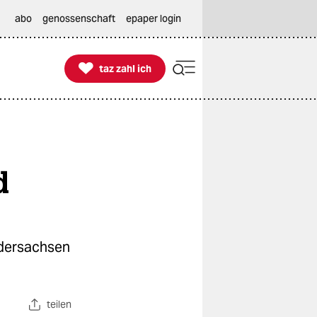
abo
genossenschaft
epaper login

taz zahl ich
taz zahl ich
d
edersachsen
teilen