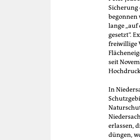
Sicherung 
begonnen w
lange „auf
gesetzt“. 
freiwillig
Flächeneig
seit Novem
Hochdruck z
In Nieders
Schutzgebi
Naturschut
Niedersach
erlassen, 
düngen, wo