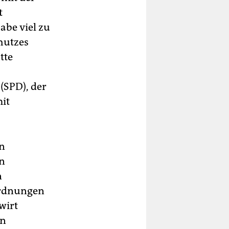
t
abe viel zu
hutzes
tte
(SPD), der
mit
on
in
n
rordnungen
wirt
en