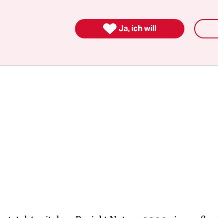
ens 90 anderen Orten in Niedersachsen. Deutsc
halb nun Strafzahlungen in Millionenhöhe von 

Ja, ich will