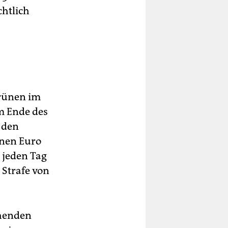
chtlich
Grünen im
m Ende des
 den
onen Euro
 jeden Tag
 Strafe von
ehenden