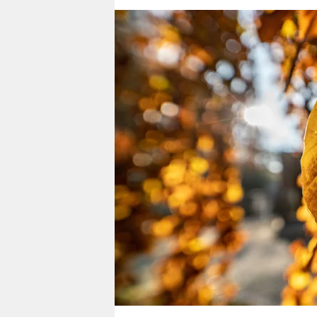
berlin
nord
wahrheit
verlag
verlag
veranstaltungen
shop
fragen & hilfe
unterstützen
abo
genossenschaft