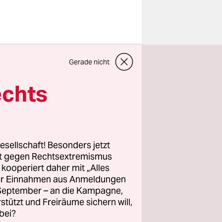
Gerade nicht
lt sich die
echts
er wenig
uf
esellschaft! Besonders jetzt
Fluss mit
rt gegen Rechtsextremismus
ischen
z kooperiert daher mit „Alles
ller Einnahmen aus Anmeldungen
 die
. September – an die Kampagne,
ein müssen
rstützt und Freiräume sichern will,
d auch nicht
bei?