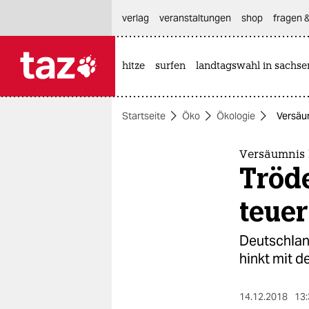
hautnavigation anspringen
hauptinhalt anspringen
footer anspringen
verlag
veranstaltungen
shop
fragen &
hitze
surfen
landtagswahl in sachse

taz zahl ich
taz zahl ich
Startseite
Öko
Ökologie
Versäum
themen
politik
Versäumnis 
Tröde
öko
teuer
gesellschaft
Deutschlan
kultur
hinkt mit d
sport
14.12.2018
13: