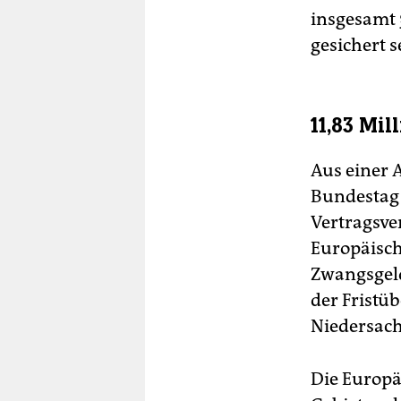
insgesamt 
gesichert s
11,83 Mi
Aus einer 
Bundestag 
Vertragsve
Europäisch
Zwangsgeld
der Fristü
Niedersac
Die Europä