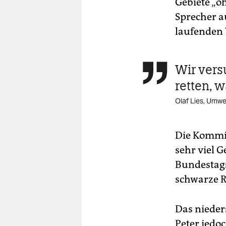
Gebiete „o
Sprecher a
laufenden 
Wir vers

retten, w
Olaf Lies, Umwe
Die Kommis
sehr viel 
Bundestags
schwarze R
Das nieder
Peter jedo