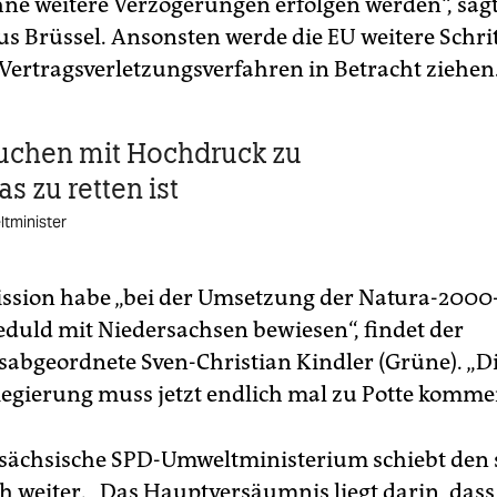
hne weitere Verzögerungen erfolgen werden“, sagt
us Brüssel. Ansonsten werde die EU weitere Schri
Vertragsverletzungsverfahren in Betracht ziehen
uchen mit Hochdruck zu
as zu retten ist
ltminister
sion habe „bei der Umsetzung der Natura-2000-
Geduld mit Niedersachsen bewiesen“, findet der
abgeordnete Sven-Christian Kindler (Grüne). „Di
egierung muss jetzt endlich mal zu Potte komme
sächsische SPD-Umweltministerium schiebt den
ch weiter. „Das Hauptversäumnis liegt darin, dass