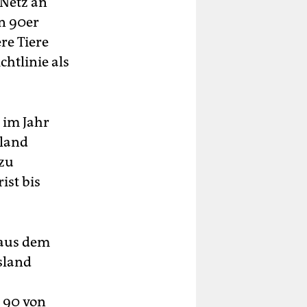
 Netz an
en 90er
re Tiere
chtlinie als
 im Jahr
hland
 zu
ist bis
 aus dem
sland
 90 von