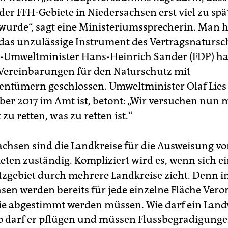
der FFH-Gebiete in Niedersachsen erst viel zu spä
urde“, sagt eine Ministeriumssprecherin. Man h
 das unzulässige Instrument des Vertragsnatursc
Ex-Umweltminister Hans-Heinrich Sander (FDP) ha
e Vereinbarungen für den Naturschutz mit
entümern geschlossen. Umweltminister Olaf Lies 
ber 2017 im Amt ist, betont: „Wir versuchen nun 
u retten, was zu retten ist.“
achsen sind die Landkreise für die Ausweisung v
eten zuständig. Kompliziert wird es, wenn sich e
zgebiet durch mehrere Landkreise zieht. Denn i
sen werden bereits für jede einzelne Fläche Ve
die abgestimmt werden müssen. Wie darf ein Land
 darf er pflügen und müssen Flussbegradigung