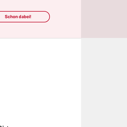
hland
der EU.
Schon dabei!