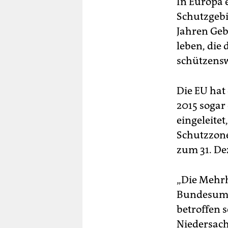
In Europa 
Schutzgebi
Jahren Geb
leben, die 
schützenswe
Die EU hat
2015 sogar
eingeleitet
Schutzzone
zum 31. De
„Die Mehrh
Bundesumw
betroffen 
Niedersach