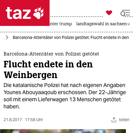

taz zahl ich
nahost-konflikt
usa unter trump
landtagswahl in sachsen-an

taz zahl ich
or
Barcelona-Attentäter von Polizei getötet: Flucht endete in den
taz zahl ich
themen
Barcelona-Attentäter von Polizei getötet
Flucht endete in den
politik
Weinbergen
öko
Die katalanische Polizei hat nach eigenen Angaben
Younes Abouyaaqoub erschossen. Der 22-Jährige
gesellschaft
soll mit einem Lieferwagen 13 Menschen getötet
haben.
kultur
sport
21.8.2017
17:58 Uhr
teilen