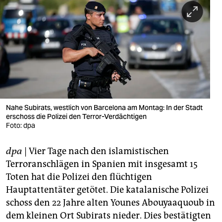
berlin
nord
wahrheit
verlag
verlag
veranstaltungen
Nahe Subirats, westlich von Barcelona am Montag: In der Stadt
erschoss die Polizei den Terror-Verdächtigen
shop
Foto: dpa
fragen & hilfe
dpa
| Vier Tage nach den islamistischen
Terroranschlägen in Spanien mit insgesamt 15
unterstützen
Toten hat die Polizei den flüchtigen
abo
Hauptattentäter getötet. Die katalanische Polizei
schoss den 22 Jahre alten Younes Abouyaaquoub in
genossenschaft
dem kleinen Ort Subirats nieder. Dies bestätigten