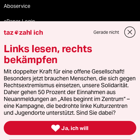
Aboservice
ePaper Login
taz
zahl ich
Gerade nicht

Downloads für Abonnierende
Links lesen, rechts
bekämpfen
© 2026 taz Verlags und Vertriebs GmbH
Mit doppelter Kraft für eine offene Gesellschaft!
Alle Rechte vorbehalten. Bei rechtlichen Fragen oder für Genehmigungen
wenden Sie sich bitte an
lizenzen@taz.de
Besonders jetzt brauchen Menschen, die sich gegen
Rechtsextremismus einsetzen, unsere Solidarität.
Daher gehen 50 Prozent der Einnahmen aus
Feedback
Redaktionsstatut
Kommune-Richtlinien
KI-
Neuanmeldungen an „Alles beginnt im Zentrum“ –
eine Kampagne, die bedrohte linke Kulturzentren
Leitlinie
Informant
Datenschutz
Impressum
AGB
und Jugendorte unterstützt. Sind Sie dabei?
Seitenwende
Einwilligungen widerrufen (Ads)

Ja, ich will