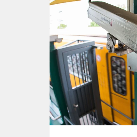
berlin
nord
wahrheit
verlag
verlag
veranstaltungen
shop
fragen & hilfe
unterstützen
abo
genossenschaft