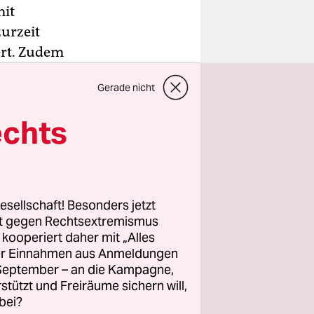
mit
urzeit
ert. Zudem
n. Die
Gerade nicht
echts
n ausgebaut
 den
ufnahmen
esellschaft! Besonders jetzt
rt gegen Rechtsextremismus
z kooperiert daher mit „Alles
ller Einnahmen aus Anmeldungen
. September – an die Kampagne,
rstützt und Freiräume sichern will,
bei?