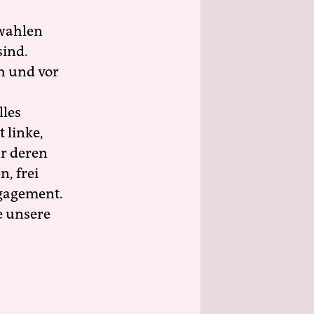
wahlen
sind.
h und vor
lles
 linke,
ür deren
n, frei
ngagement.
e unsere