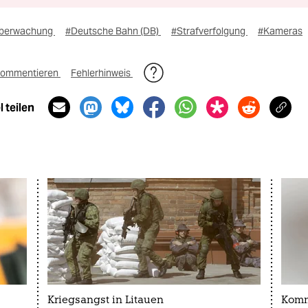
berwachung
#Deutsche Bahn (DB)
#Strafverfolgung
#Kameras
ommentieren
Fehlerhinweis
 teilen
Kriegsangst in Litauen
Komm