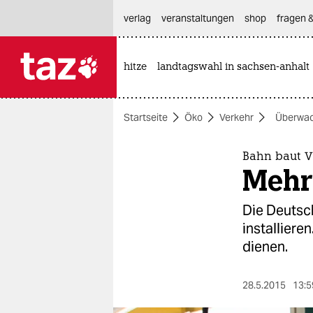
hautnavigation anspringen
hauptinhalt anspringen
footer anspringen
verlag
veranstaltungen
shop
fragen &
hitze
landtagswahl in sachsen-anhalt

taz zahl ich
taz zahl ich
Startseite
Öko
Verkehr
Überwa
themen
politik
Bahn baut 
Mehr
öko
Die Deutsc
gesellschaft
installiere
dienen.
kultur
sport
28.5.2015
13:5