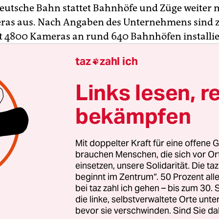
Deutsche Bahn stattet Bahnhöfe und Züge weiter 
as aus. Nach Angaben des Unternehmens sind z
 4800 Kameras an rund 640 Bahnhöfen installi
 000 Videokameras in Regionalzügen und S-Bahne
taz
zahl ich

 steigend, sagt eine Sprecherin.
Links lesen, r
soll die Videotechnik an mehr als 100 Bahnhöfe
r die Bahn gehe es zuerst darum, die Abläufe auf
bekämpfen
 kontrollieren. Ermittler können aber auf die A
gung von Straftaten zugreifen.
Mit doppelter Kraft für eine offene G
brauchen Menschen, die sich vor O
einsetzen, unsere Solidarität. Die ta
beginnt im Zentrum“. 50 Prozent a
bei taz zahl ich gehen – bis zum 30
die linke, selbstverwaltete Orte unte
bevor sie verschwinden. Sind Sie da