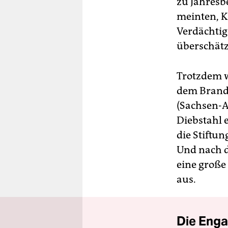
zu Jahresb
meinten, K
Verdächtig
überschätz
Trotzdem wi
dem Branda
(Sachsen-A
Diebstahl 
die Stiftu
Und nach d
eine groß
aus.
Die Enga