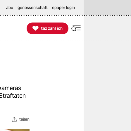
abo
genossenschaft
epaper login

taz zahl ich
taz zahl ich
okameras
Straftaten
teilen