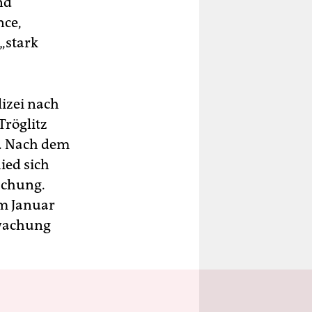
nd
nce,
„stark
lizei nach
röglitz
n. Nach dem
ied sich
achung.
im Januar
rwachung