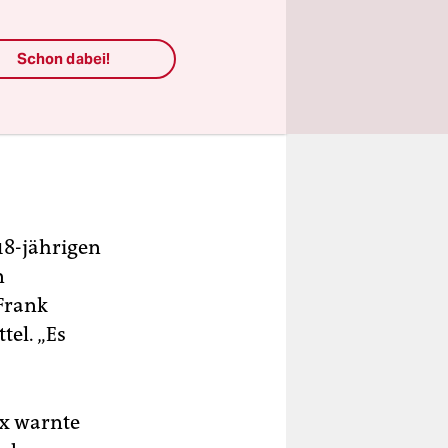
Schon dabei!
18-jährigen
n
Frank
tel. „Es
ix warnte