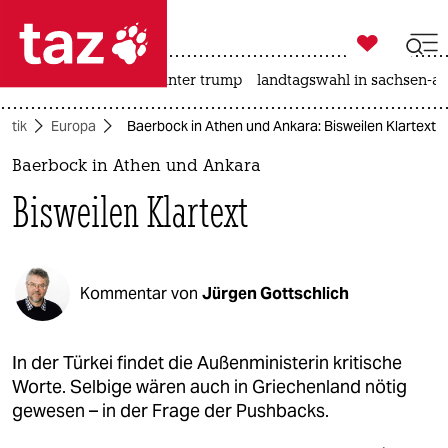

taz zahl ich
nahost-konflikt
usa unter trump
landtagswahl in sachsen-an

taz zahl ich
litik
Europa
Baerbock in Athen und Ankara: Bisweilen Klartext
taz zahl ich
Baerbock in Athen und Ankara
themen
Bisweilen Klartext
politik
öko
Kommentar von
Jürgen Gottschlich
gesellschaft
kultur
In der Türkei findet die Außenministerin kritische
Worte. Selbige wären auch in Griechenland nötig
sport
gewesen – in der Frage der Pushbacks.