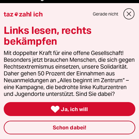
taz
zahl ich
Gerade nicht

Demnächst
Links lesen, rechts
Vor Ort
bekämpfen
Live im Stream
Mit doppelter Kraft für eine offene Gesellschaft!
Besonders jetzt brauchen Menschen, die sich gegen
Vergangene
Rechtsextremismus einsetzen, unsere Solidarität.
Daher gehen 50 Prozent der Einnahmen aus
taz lab 2027
Neuanmeldungen an „Alles beginnt im Zentrum“ –
eine Kampagne, die bedrohte linke Kulturzentren
und Jugendorte unterstützt. Sind Sie dabei?
Mehr taz Lesestoff

Ja, ich will
taz Blogs
Schon dabei!