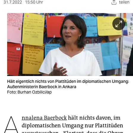
berlin
31.7.2022
15:50 Uhr
teilen
nord
wahrheit
verlag
verlag
veranstaltungen
shop
Hält eigentlich nichts von Plattitüden im diplomatischen Umgang:
fragen & hilfe
Außenministerin Baerbock in Ankara
Foto: Burhan Ozbilici/ap
unterstützen
abo
A
nnalena Baerbock
hält nichts davon, im
genossenschaft
diplomatischen Umgang nur Plattitüden