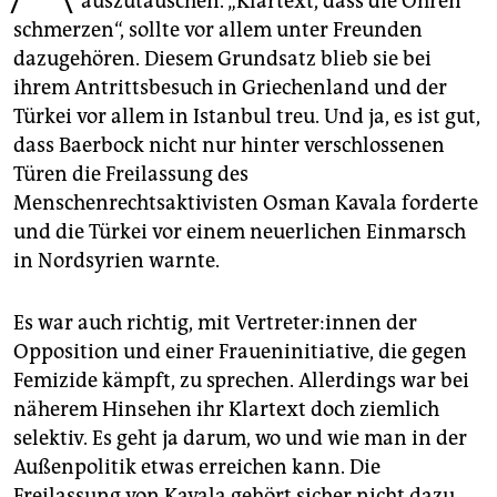
auszutauschen. „Klartext, dass die Ohren
epaper login
schmerzen“, sollte vor allem unter Freunden
dazugehören. Diesem Grundsatz blieb sie bei
ihrem Antrittsbesuch in Griechenland und der
Türkei vor allem in Istanbul treu. Und ja, es ist gut,
dass Baerbock nicht nur hinter verschlossenen
Türen die Freilassung des
Menschenrechtsaktivisten Osman Kavala forderte
und die Türkei vor einem neuerlichen Einmarsch
in Nordsyrien warnte.
Es war auch richtig, mit Ver­tre­te­r:in­nen der
Opposition und einer Fraueninitiative, die gegen
Femizide kämpft, zu sprechen. Allerdings war bei
näherem Hinsehen ihr Klartext doch ziemlich
selektiv. Es geht ja darum, wo und wie man in der
Außenpolitik etwas erreichen kann. Die
Freilassung von Kavala gehört sicher nicht dazu.