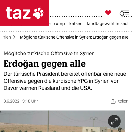

taz zahl ich
bergsteigen
usa unter trump
katzen
landtagswahl in sachs

taz zahl ich
Syrien
Mögliche türkische Offensive in Syrien: Erdoğan gegen alle
taz zahl ich
themen
Mögliche türkische Offensive in Syrien
Erdoğan gegen alle
politik
Der türkische Präsident bereitet offenbar eine neue
öko
Offensive gegen die kurdische YPG in Syrien vor.
Davor warnen Russland und die USA.
gesellschaft
3.6.2022
9:18 Uhr
teilen
kultur
sport