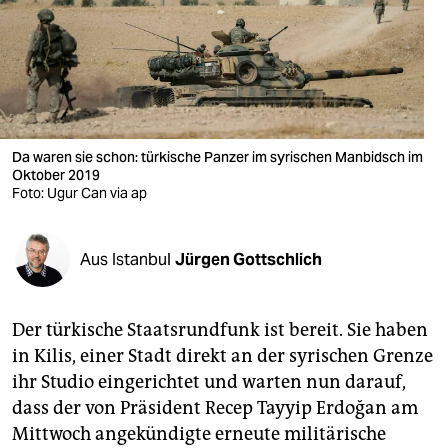
berlin
nord
wahrheit
verlag
Da waren sie schon: türkische Panzer im syrischen Manbidsch im
verlag
Oktober 2019
Foto: Ugur Can via ap
veranstaltungen
shop
Aus Istanbul
Jürgen Gottschlich
fragen & hilfe
Der türkische Staatsrundfunk ist bereit. Sie haben
unterstützen
in Kilis, einer Stadt direkt an der syrischen Grenze
abo
ihr Studio eingerichtet und warten nun darauf,
dass der von Präsident Recep Tayyip Erdoğan am
genossenschaft
Mittwoch angekündigte erneute militärische