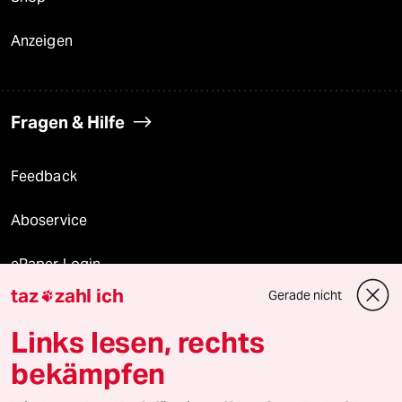
Anzeigen
Fragen & Hilfe
Feedback
Aboservice
ePaper Login
taz
zahl ich
Gerade nicht

Downloads für Abonnierende
Links lesen, rechts
bekämpfen
© 2026 taz Verlags und Vertriebs GmbH