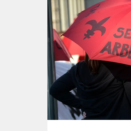
berlin
nord
wahrheit
verlag
verlag
veranstaltungen
shop
fragen & hilfe
unterstützen
abo
genossenschaft