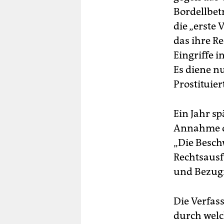
Bordellbet
die „erste
das ihre R
Eingriffe i
Es diene n
Prostituier
Ein Jahr s
Annahme de
„Die Besch
Rechtsausf
und Bezugn
Die Verfas
durch welc