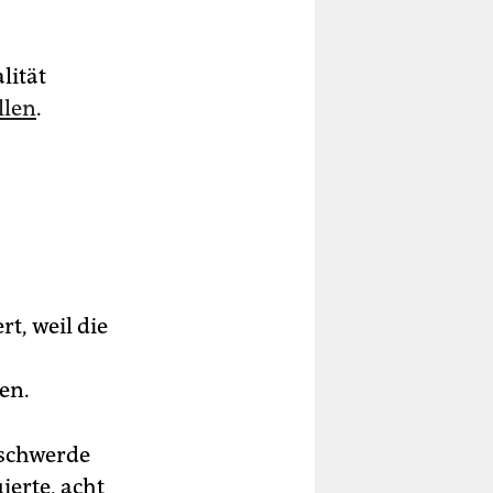
lität
llen
.
t, weil die
en.
eschwerde
ierte, acht