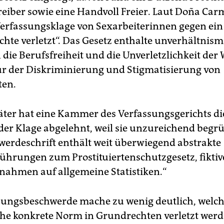
reiber sowie eine Handvoll Freier. Laut Doña Car
 Verfassungsklage von Sexarbeiterinnen gegen ein
echte verletzt“. Das Gesetz enthalte unverhältnis
n die Berufsfreiheit und die Unverletzlichkeit de
ur der Diskriminierung und Stigmatisierung von
ten.
päter hat eine Kammer des Verfassungsgerichts di
r Klage abgelehnt, weil sie unzureichend begrün
werdeschrift enthält weit überwiegend abstrakte
ührungen zum Prostituiertenschutzgesetz, fiktive
ahmen auf allgemeine Statistiken.“
sungsbeschwerde mache zu wenig deutlich, welch
he konkrete Norm in Grundrechten verletzt werd