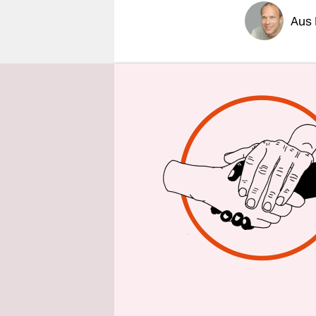
epaper login
Aus 
Das Bundes
Prostituie
Doña Carmen
Beschluss 
mangelnde
Das von de
ist im Juli
den örtlic
Anmeldebe
Gesundhei