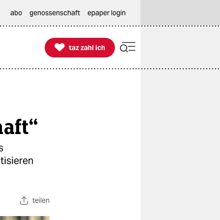
abo
genossenschaft
epaper login

taz zahl ich
taz zahl ich
haft“
s
tisieren
teilen