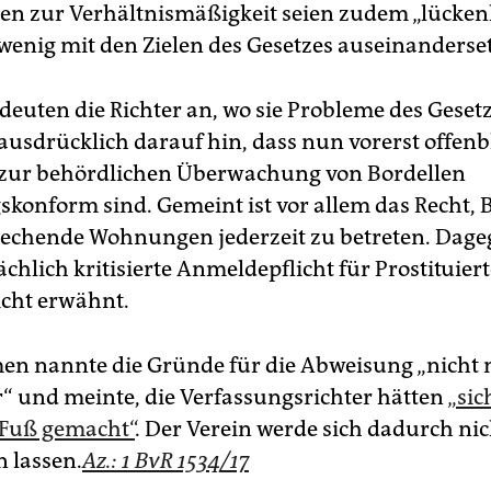
 zur Verhältnismäßigkeit seien zudem „lückenha
u wenig mit den Zielen des Gesetzes auseinanderse
euten die Richter an, wo sie Probleme des Ge­set
ausdrücklich darauf hin, dass nun vorerst offenb
 zur behördlichen Überwachung von Bordellen
skonform sind. Gemeint ist vor allem das Recht, 
echende Wohnungen jederzeit zu betreten. Dage
chlich kritisierte Anmeldepflicht für Prostituier
icht erwähnt.
n nannte die Gründe für die Abweisung „nicht 
r“ und meinte, die Verfassungsrichter hätten
„sic
 Fuß gemacht“
. Der Verein werde sich dadurch nic
 lassen.
Az.: 1 BvR 1534/17