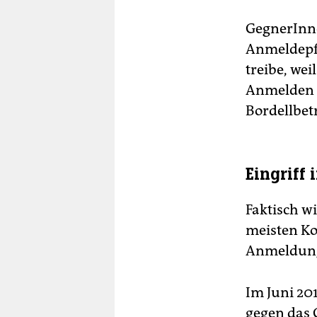
GegnerInne
Anmeldepfli
treibe, weil
Anmelden w
Bordellbet
Eingriff 
Faktisch wi
meisten Ko
Anmeldung
Im Juni 20
gegen das 