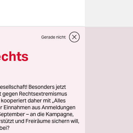
Gerade nicht
sation
ruher
echts
nd des
ter/innen“.
chutzgesetz
esellschaft! Besonders jetzt
tuierte bei
rt gegen Rechtsextremismus
z kooperiert daher mit „Alles
ller Einnahmen aus Anmeldungen
. September – an die Kampagne,
rstützt und Freiräume sichern will,
bei?