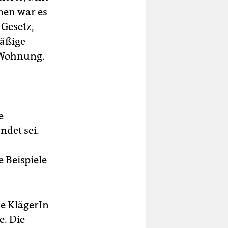
men war es
 Gesetz,
mäßige
r Wohnung.
e
det sei.
 Beispiele
e KlägerIn
e. Die