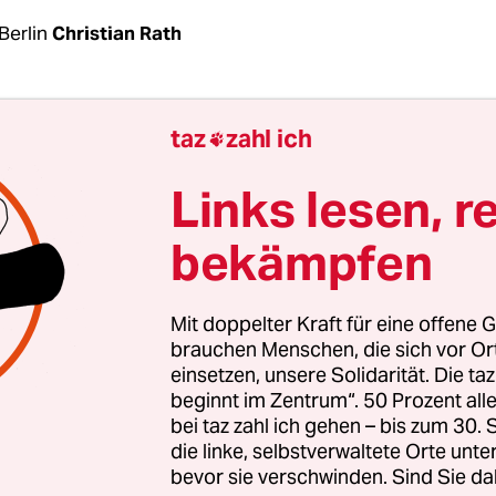
Berlin
Christian Rath
verfassungsgericht hat eine Klage gegen das
taz
zahl ich

rtenschutzgesetz abgelehnt. Die Selbsthilfeorgani
, die die Klage initiiert hatte, wertet den Karls
Links lesen, r
als „Ausdruck einer
tiefsitzenden Missachtung u
bekämpfen
n Respekts
gegenüber der Tätigkeit von Sexarbei
r Großen Koalition beschlossene Prostituiertens
Mit doppelter Kraft für eine offene G
 2017 in Kraft getreten. Seitdem müssen sich Prosti
brauchen Menschen, die sich vor O
einsetzen, unsere Solidarität. Die ta
hen Behörden anmelden, sie müssen die
beginnt im Zentrum“. 50 Prozent a
scheinigung mit sich führen und regelmäßig
bei taz zahl ich gehen – bis zum 30
tsberatungen besuchen.
die linke, selbstverwaltete Orte unte
bevor sie verschwinden. Sind Sie da