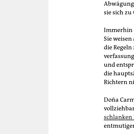
Abwägungen
sie sich z
Immerhin d
Sie weisen 
die Regeln
verfassung
und entspr
die hauptsä
Richtern n
Doña Carme
vollziehba
schlanken
entmutigen