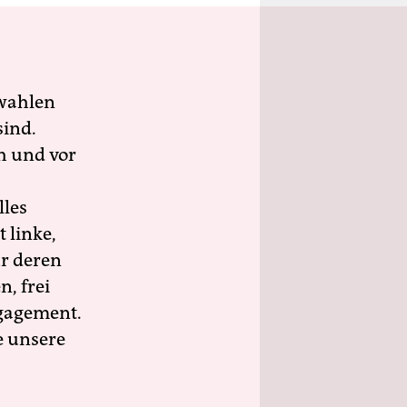
wahlen
sind.
h und vor
lles
 linke,
ür deren
n, frei
ngagement.
e unsere