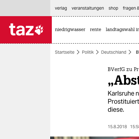
hautnavigation anspringen
hauptinhalt anspringen
footer anspringen
verlag
veranstaltungen
shop
fragen &
niedrigwasser
rente
landtagswahl i

taz zahl ich
taz zahl ich
Startseite
Politik
Deutschland
B
themen
politik
BVerfG zu Pr
„Abst
öko
Karlsruhe n
gesellschaft
Prostituier
diese.
kultur
sport
15.8.2018
15:5