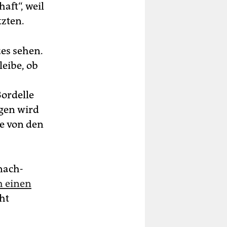
ft“, weil
tzten.
zes sehen.
leibe, ob
Bordelle
gen wird
te von den
nach­
h einen
ht