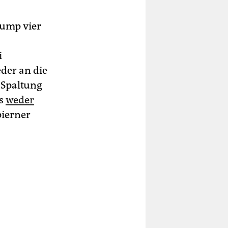
rump vier
i
der an die
 Spaltung
ss
weder
ierner