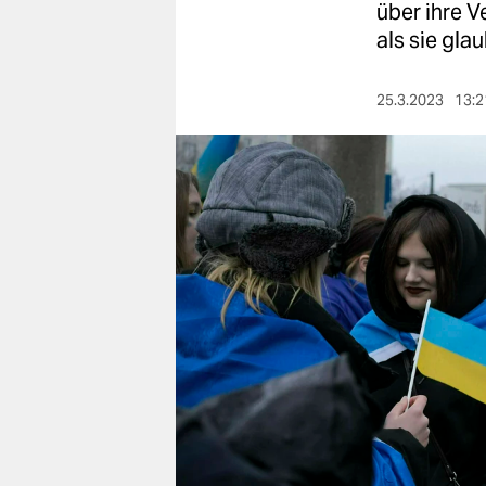
berlin
über ihre 
als sie gla
nord
wahrheit
25.3.2023
13:2
verlag
verlag
veranstaltungen
shop
fragen & hilfe
unterstützen
abo
genossenschaft