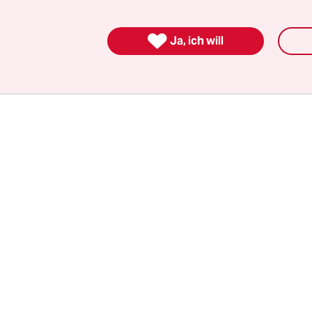
 Ende demokratisch lebe. Seltsam nur: Gewählt w
icht ein Gericht, sondern die Partei bestimmt, w

rbrechens mit welchem Strafmaß verurteilt wird
Ja, ich will
nicht, was Trump bevorsteht. Sicher ist jedoch, d
g erfahren möchte, schon gar nicht am eigenen L