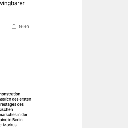
zwingbarer
teilen
onstration
ässlich des ersten
restages des
sischen
marsches in der
aine in Berlin
o: Markus