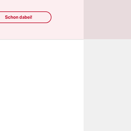
ird
er aufgrund
. Noch
Schon dabei!
ass Xi
eibe.