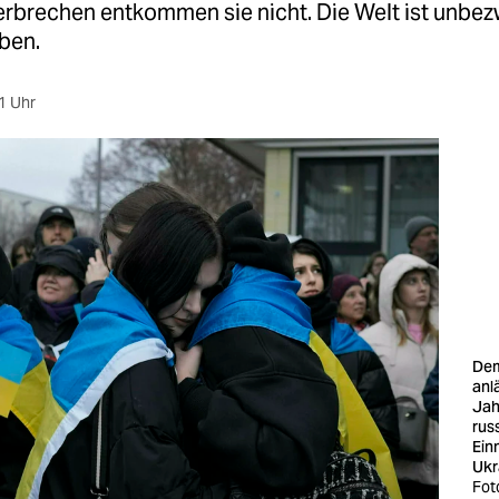
Verbrechen entkommen sie nicht. Die Welt ist unbe
uben.
1 Uhr
Dem
anl
Jah
rus
Ein
Ukr
Fot