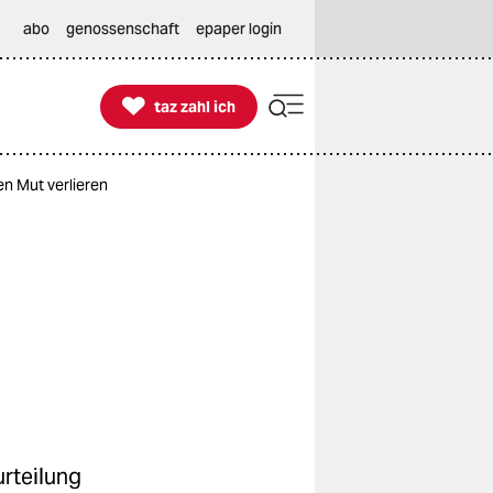
abo
genossenschaft
epaper login

taz zahl ich
taz zahl ich
en Mut verlieren
rteilung