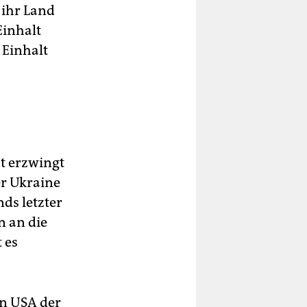
 ihr Land
Einhalt
 Einhalt
ät erzwingt
er Ukraine
nds letzter
n an die
 es
en USA der