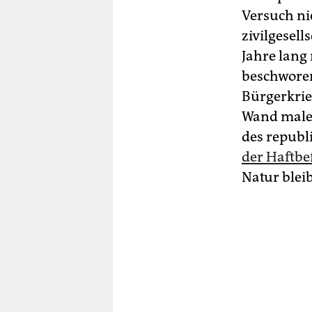
Versuch nie
zivilgesell
Jahre lang 
beschworen
Bürgerkrie
Wand malen
des republi
der Haftbe
Natur blei