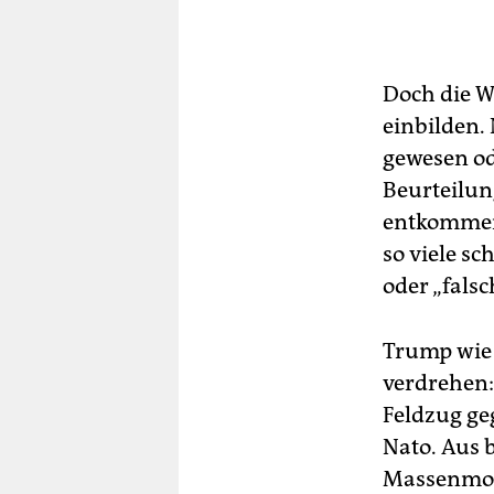
Doch die We
einbilden.
gewesen od
Beurteilun
entkommen 
so viele sc
oder „falsc
Trump wie 
verdrehen:
Feldzug ge
Nato. Aus 
Massenmob 