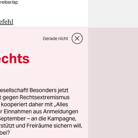
reiber/ap
efehl
ngt, schon
Gerade nicht
skau zum
ird die
echts
, den
remiere,
esellschaft! Besonders jetzt
-
rt gegen Rechtsextremismus
aldiges
z kooperiert daher mit „Alles
da. China
ller Einnahmen aus Anmeldungen
. September – an die Kampagne,
Justiz,
rstützt und Freiräume sichern will,
olk von
bei?