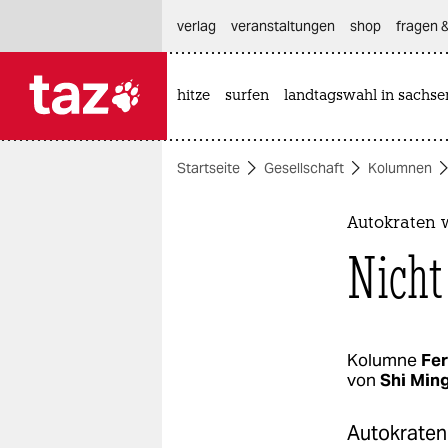
hautnavigation anspringen
hauptinhalt anspringen
footer anspringen
verlag
veranstaltungen
shop
fragen &
hitze
surfen
landtagswahl in sachse

taz zahl ich
taz zahl ich
Startseite
Gesellschaft
Kolumnen
themen
politik
Autokraten w
Nicht
öko
gesellschaft
kultur
Kolumne
Fer
von
Shi Min
sport
Autokraten