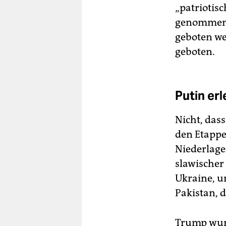
„patriotis
genommen w
geboten wer
geboten.
Putin er
Nicht, dass
den Etappe
Niederlagen
slawischer
Ukraine, u
Pakistan, d
Trump wurd