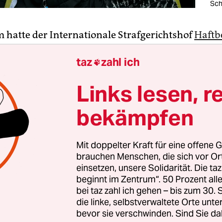
Sch
 hatte der Internationale Strafgerichtshof
Haftb
en Kriegsverbrechen gegen Wladimir Putin
verhä
taz
zahl ich
hte sich Chinas KP-Chef Xi Jinping auf nach Mo

ftsbesuch. Mit Chinas Unterstützung für Putin w
Links lesen, r
nale Gemeinschaft erst recht keine Chance haben
 jemals umzusetzen. Es wäre ohnehin eine Weltp
bekämpfen
r wohl lange warten müssen.
Mit doppelter Kraft für eine offene G
 nur Putin drohen die Richter. Auch
gegen den Ex
brauchen Menschen, die sich vor O
n der USA, Donald Trump, steht vermutlich ein b
einsetzen, unsere Solidarität. Die ta
 an
. Ein gefundenes Fressen für die KP-Propagan
beginnt im Zentrum“. 50 Prozent a
bei taz zahl ich gehen – bis zum 30
als das westliche Modell, darunter unabhängige 
die linke, selbstverwaltete Orte unte
Man kenne eine bessere Demokratie, bei der das V
bevor sie verschwinden. Sind Sie da