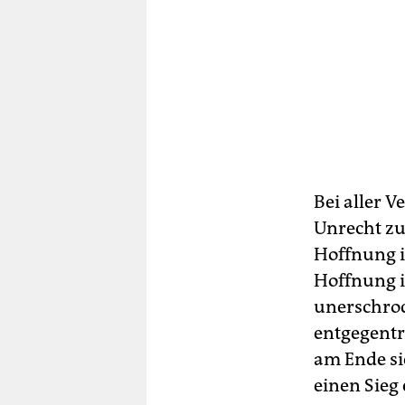
Bei aller V
Unrecht zu
Hoffnung is
Hoffnung i
unerschrock
entgegentre
am Ende sie
einen Sieg 