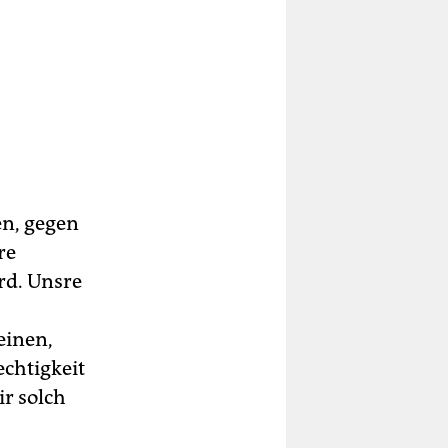
en, gegen
re
rd. Unsre
einen,
echtigkeit
ir solch