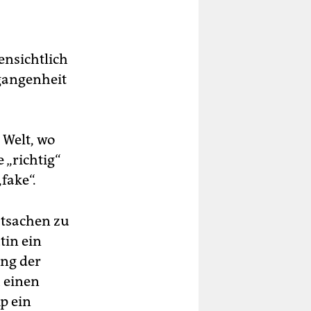
ensichtlich
gangenheit
 Welt, wo
 „richtig“
fake“.
atsachen zu
tin ein
ung der
h einen
p ein