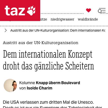

taz zahl ich
krieg in der ukraine
hitze
niedrigwasser
waldbrände

taz zahl ich
en
Austritt aus der UN-Kulturorganisation: Dem internationalen Ko
taz zahl ich
themen
Austritt aus der UN-Kulturorganisation
Dem internationalen Konzept
politik
droht das gänzliche Scheitern
öko
gesellschaft
Kolumne
Knapp überm Boulevard
kultur
von
Isolde Charim
sport
Die USA verlassen zum dritten Mal die Unesco.
Doch es ist nur ein Symptom der Zahnlosigkeit der