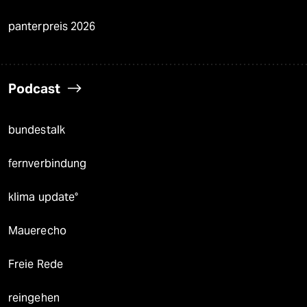
panterpreis 2026
Podcast
bundestalk
fernverbindung
klima update°
Mauerecho
Freie Rede
reingehen