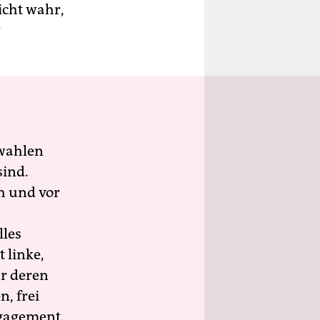
icht wahr,
r
wahlen
sind.
h und vor
lles
 linke,
ür deren
n, frei
ngagement.