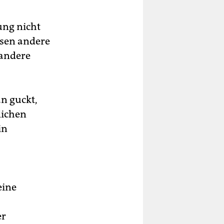
ung nicht
ssen andere
 andere
n guckt,
tlichen
in
eine
er