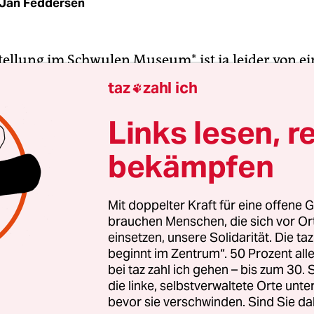
Jan Feddersen
tellung im Schwulen Museum* ist ja leider von ei
itution selbst moralisch in Misskredit gebracht w
taz
zahl ich

n, also öffentliche Toiletten der Männer, die fr
aber auch soziale Anbahnungsorte waren, geht di
Links lesen, r
, so richtig mit nachgebautem Gruppenpissoir. S
bekämpfen
ch, sehr erhellend, sehr nachfühlbar.
nfobrief der von schwulen Männern tapfer und h
Mit doppelter Kraft für eine offene G
brauchen Menschen, die sich vor O
n Institution hieß es nur wegwerfend, entwertend
einsetzen, unsere Solidarität. Die ta
on cis-weißen Männern. Schwule Männer also, 
beginnt im Zentrum“. 50 Prozent a
ktive verstehen, zählen nicht mehr als Überleben
bei taz zahl ich gehen – bis zum 30
, nicht mehr als in den meisten Jahren ihrer L
die linke, selbstverwaltete Orte unte
bevor sie verschwinden. Sind Sie da
gte, Kleingehaltene, Diskriminierte.