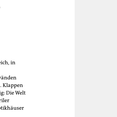
f
ich, in
hwänden
n. Klappen
ig: Die Welt
iler
otikhäuser