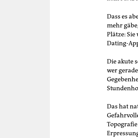
Dass es ab
mehr gäbe, 
Plätze: Sie
Dating-App
Die akute 
wer gerade 
Gegebenhei
Stundenhot
Das hat na
Gefahrvoll
Topografie
Erpressung