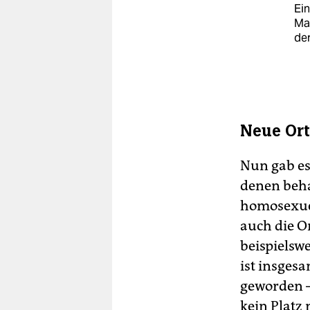
Ein
Mar
de
Neue Or
Nun gab es
denen beha
homosexuel
auch die O
beispielswe
ist insgesa
geworden –
kein Platz