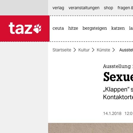
hautnavigation anspringen
hauptinhalt anspringen
footer anspringen
verlag
veranstaltungen
shop
fragen &
ceuta
hitze
bergsteigen
katzen
l

taz zahl ich
taz zahl ich
Startseite
Kultur
Künste
Ausste
themen
politik
Ausstellung
Sexue
öko
„Klappen“ 
gesellschaft
Kontaktorte
kultur
14.1.2018
12:0
sport