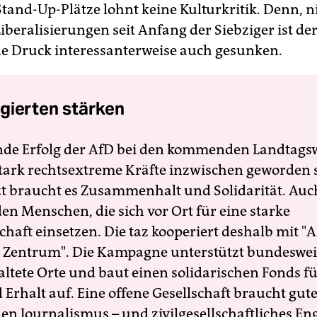
Stand-Up-Plätze lohnt keine Kulturkritik. Denn, n
iberalisierungen seit Anfang der Siebziger ist de
ne Druck interessanterweise auch gesunken.
gierten stärken
nde Erfolg der AfD bei den kommenden Landtags
 stark rechtsextreme Kräfte inzwischen geworden 
zt braucht es Zusammenhalt und Solidarität. Auc
en Menschen, die sich vor Ort für eine starke
schaft einsetzen. Die taz kooperiert deshalb mit "A
 Zentrum". Die Kampagne unterstützt bundesweit
altete Orte und baut einen solidarischen Fonds f
Erhalt auf. Eine offene Gesellschaft braucht gute
en Journalismus – und zivilgesellschaftliches E