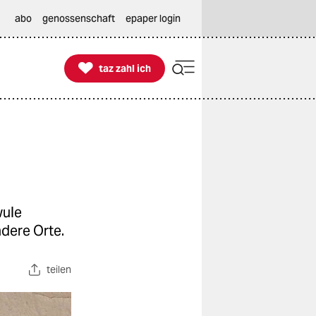
abo
genossenschaft
epaper login

taz zahl ich
taz zahl ich
wule
ndere Orte.
teilen