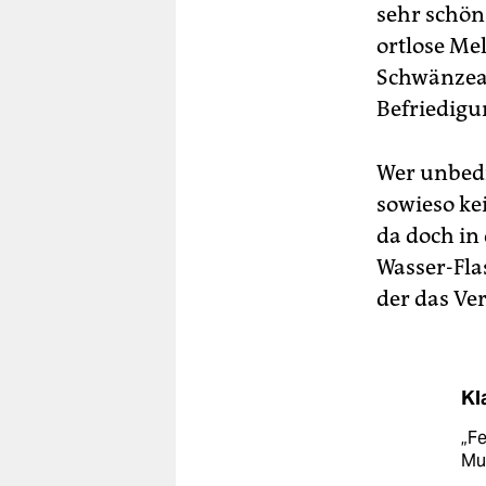
sehr schön
ortlose M
Schwänzean
Befriedigu
Wer unbedi
sowieso ke
da doch in
Wasser-Fla
der das Ver
Kl
„Fe
Mu