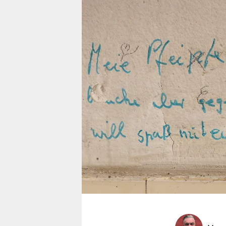
berlin
nord
wahrheit
verlag
verlag
veranstaltungen
shop
fragen & hilfe
unterstützen
abo
genossenschaft