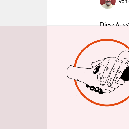
Von
epaper login
Diese Auss
dieser Inst
Über Klappe
sexuelle, 
Exposition
eindrückli
In einem I
aufgebaute
ein Ding v
diese Inve
Homophobie
Benachteili