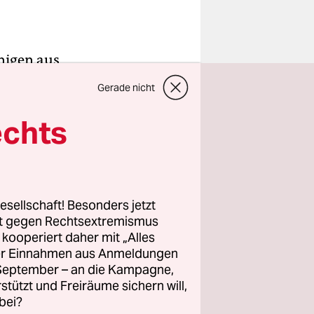
nigen aus
orden:
Gerade nicht
üher
ese
echts
ehr
artnäckig
esellschaft! Besonders jetzt
rt gegen Rechtsextremismus
, das sei
z kooperiert daher mit „Alles
musste man
ller Einnahmen aus Anmeldungen
de von
. September – an die Kampagne,
eben
rstützt und Freiräume sichern will,
bei?