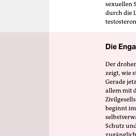
sexuellen 
durch die L
testostero
Die Enga
Der drohe
zeigt, wie
Gerade jet
allem mit d
Zivilgesell
beginnt im
selbstverw
Schutz und 
zugänglich