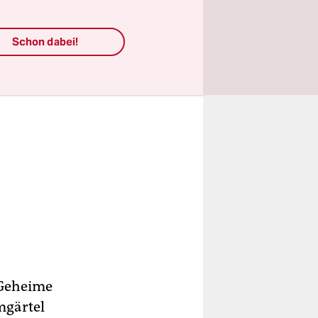
Schon dabei!
„Geheime
mgärtel