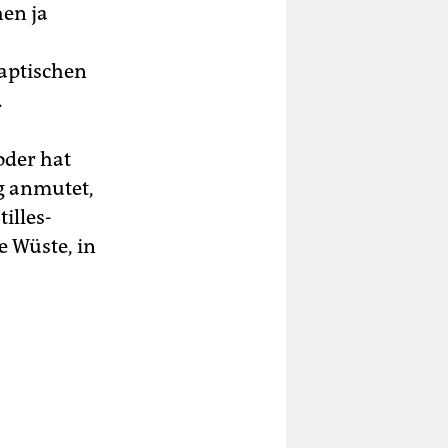
hen ja
aptischen
.
oder hat
g anmutet,
illes-
e Wüste, in