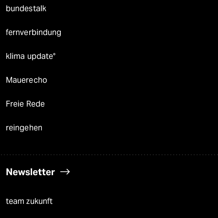
bundestalk
fernverbindung
klima update°
Mauerecho
Freie Rede
reingehen
Newsletter
team zukunft