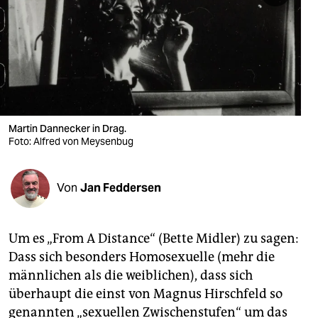
berlin
nord
wahrheit
verlag
verlag
Martin Dannecker in Drag.
Foto: Alfred von Meysenbug
veranstaltungen
shop
Von
Jan Feddersen
fragen & hilfe
unterstützen
Um es „From A Distance“ (Bette Midler) zu sagen:
Dass sich besonders Homosexuelle (mehr die
abo
männlichen als die weiblichen), dass sich
überhaupt die einst von Magnus Hirschfeld so
genossenschaft
genannten „sexuellen Zwischenstufen“ um das