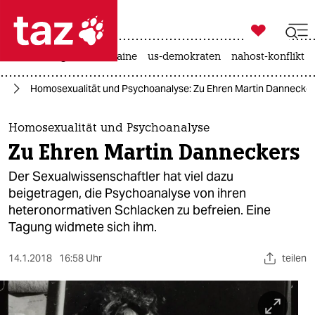

taz zahl ich
hitze
krieg in der ukraine
us-demokraten
nahost-konflikt

taz zahl ich
ft
Homosexualität und Psychoanalyse: Zu Ehren Martin Dannecke
taz zahl ich
themen
Homosexualität und Psychoanalyse
Zu Ehren Martin Danneckers
politik
Der Sexualwissenschaftler hat viel dazu
öko
beigetragen, die Psychoanalyse von ihren
heteronormativen Schlacken zu befreien. Eine
gesellschaft
Tagung widmete sich ihm.
kultur
14.1.2018
16:58 Uhr
teilen
sport