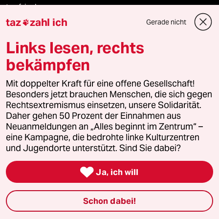
taz frisch
taz
zahl ich
Gerade nicht

taz zahl ich
Links lesen, rechts
taz lab Infobrief
bekämpfen
Mit doppelter Kraft für eine offene Gesellschaft!
Besonders jetzt brauchen Menschen, die sich gegen
Veranstaltungen
Rechtsextremismus einsetzen, unsere Solidarität.
Daher gehen 50 Prozent der Einnahmen aus
Neuanmeldungen an „Alles beginnt im Zentrum“ –
Demnächst
eine Kampagne, die bedrohte linke Kulturzentren
und Jugendorte unterstützt. Sind Sie dabei?
Vor Ort

Ja, ich will
Live im Stream
Schon dabei!
Vergangene