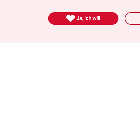
henende: Frau Merkel, Herr Seehofer, wie schön

Ja, ich will
 der Sommerpause Zeit für uns nehmen.