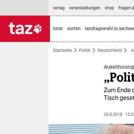
hautnavigation anspringen
hauptinhalt anspringen
footer anspringen
verlag
veranstaltungen
shop
fragen &
hitze
surfen
landtagswahl in sachse

taz zahl ich
taz zahl ich
Startseite
Politik
Deutschland
A
themen
politik
Aussöhnung 
„Poli
öko
Zum Ende d
gesellschaft
Tisch geset
kultur
26.8.2018
15:2
sport