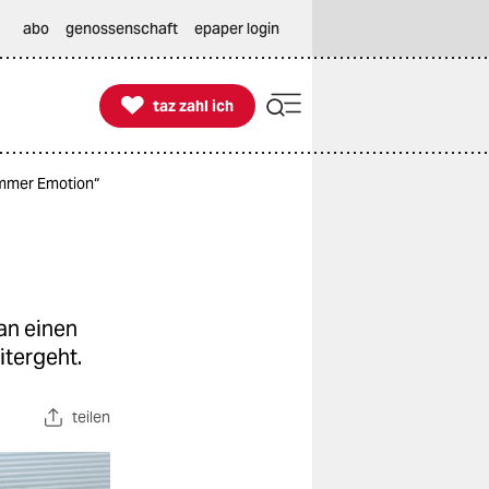
abo
genossenschaft
epaper login

taz zahl ich
taz zahl ich
 immer Emotion“
an einen
itergeht.
teilen