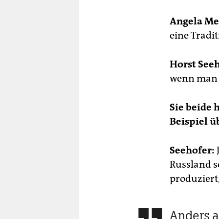
Angela Me
eine Tradit
Horst Seeh
wenn man n
Sie beide 
Beispiel ü
Seehofer:
Russland s
produziert
Anders a