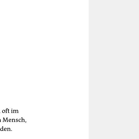
 oft im
n Mensch,
eden.