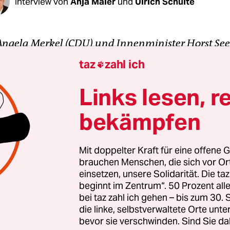
Interview von
Anja Maier
und
Ulrich Schulte
Angela Merkel (CDU) und Innenminister Horst See
onntag ihre Sommerinterviews. Merkel um 18.30
taz
zahl ich

hofer um 19.10 Uhr im ZDF.
Links lesen, r
nis der beiden gilt als zerrüttet. Vor der Sommer
bekämpfen
e wochenlang darüber, ob Flüchtlinge an der deut
ewiesen werden sollen. Können beide zusammen
hen?
Mit doppelter Kraft für eine offene G
brauchen Menschen, die sich vor O
einsetzen, unsere Solidarität. Die ta
nnte die Kanzlerin und ihren Intimfeind vorab an 
beginnt im Zentrum“. 50 Prozent a
ie Atmosphäre war konstruktiv und lösungsorienti
bei taz zahl ich gehen – bis zum 30
sind Originalzitate – aus Interviews, Reden und
die linke, selbstverwaltete Orte unte
bevor sie verschwinden. Sind Sie da
erenzen der vergangenen Monate.