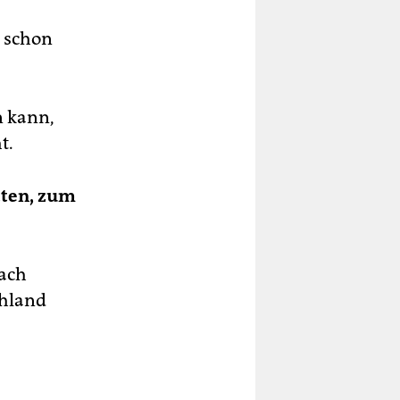
g schon
n kann,
t.
tten, zum
nach
chland