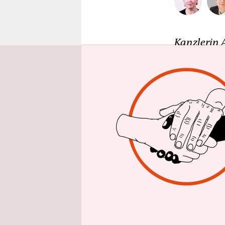
epaper login
Kanzlerin 
geben am S
Ersten, See
Das Verhält
stritten si
Grenze abg
weitermac
Die taz ko
bringen. D
Antworten 
Pressekonf