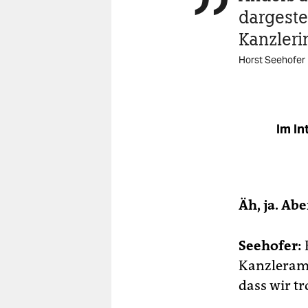

dargestel
Kanzleri
Horst Seehofer
Im In
Äh, ja. Ab
Seehofer:
Kanzleramt
dass wir t