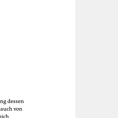
ang dessen
 auch von
mich