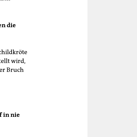
en die
childkröte
ellt wird,
der Bruch
 in nie