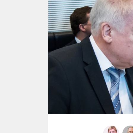
berlin
nord
wahrheit
verlag
verlag
veranstaltungen
shop
fragen & hilfe
unterstützen
abo
genossenschaft