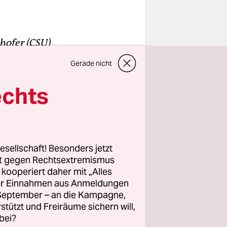
hofer (CSU)
 Uhr im
Gerade nicht
echts
pause
schen
esellschaft! Besonders jetzt
rt gegen Rechtsextremismus
z kooperiert daher mit „Alles
einen Tisch
ller Einnahmen aus Anmeldungen
ert. Die
. September – an die Kampagne,
rstützt und Freiräume sichern will,
bei?