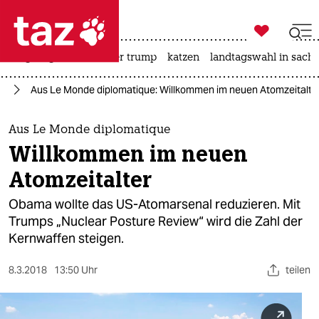

taz zahl ich
bergsteigen
usa unter trump
katzen
landtagswahl in sachs

taz zahl ich
mp
Aus Le Monde diplomatique: Willkommen im neuen Atomzeitalte
taz zahl ich
themen
Aus Le Monde diplomatique
Willkommen im neuen
politik
Atomzeitalter
öko
Obama wollte das US-Atomarsenal reduzieren. Mit
Trumps „Nuclear Posture Review“ wird die Zahl der
gesellschaft
Kernwaffen steigen.
kultur
8.3.2018
13:50 Uhr
teilen
sport