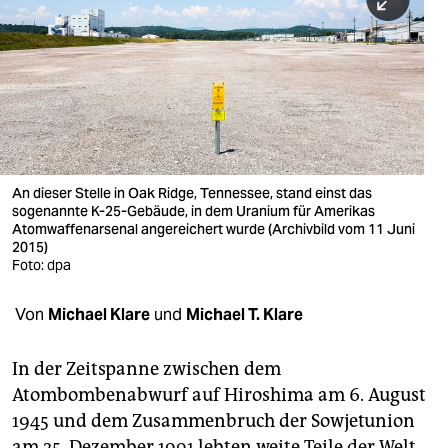
berlin
nord
wahrheit
verlag
verlag
An dieser Stelle in Oak Ridge, Tennessee, stand einst das
sogenannte K-25-Gebäude, in dem Uranium für Amerikas
veranstaltungen
Atomwaffenarsenal angereichert wurde (Archivbild vom 11 Juni
2015)
shop
Foto: dpa
fragen & hilfe
Von
Michael Klare
und
Michael T. Klare
unterstützen
In der Zeitspanne zwischen dem
abo
Atombombenabwurf auf Hiroshima am 6. August
genossenschaft
1945 und dem Zusammenbruch der Sowjetunion
am 25. Dezember 1991 lebten weite Teile der Welt