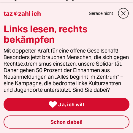
auch? Dann machen Sie mit und unterstützen Sie
taz
zahl ich
unsere Aktion.
Gerade nicht

Links lesen, rechts
Jetzt unterstützen
bekämpfen
Mit doppelter Kraft für eine offene Gesellschaft!
Besonders jetzt brauchen Menschen, die sich gegen
Themen
Rechtsextremismus einsetzen, unsere Solidarität.
#USA unter Trump
#USA
#China
#Russland
#Atomwaffen
Daher gehen 50 Prozent der Einnahmen aus
#Abschreckung
#Abschreckung
Neuanmeldungen an „Alles beginnt im Zentrum“ –
eine Kampagne, die bedrohte linke Kulturzentren
und Jugendorte unterstützt. Sind Sie dabei?
Feedback
Kommentieren
Fehlerhinweis

Ja, ich will
Diesen Artikel teilen
Schon dabei!