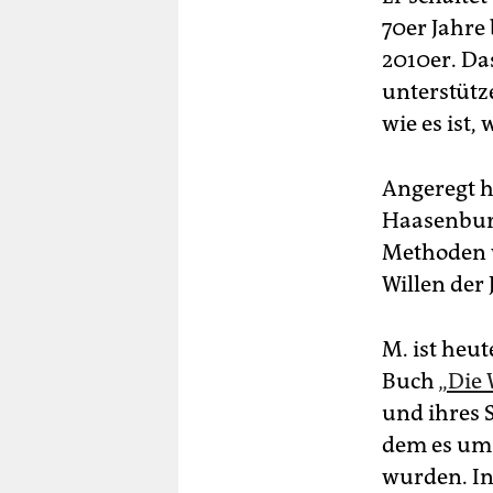
70er Jahre
2010er. Das
unterstütze
wie es ist
Angeregt h
Haasenburg
Methoden w
Willen der
M. ist heu
Buch
„Die 
und ihres S
dem es um
wurden. In