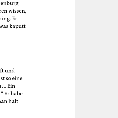
asenburg
eren wissen,
ing. Er
twas kaputt
pft und
st so eine
tt. Ein
.“ Er habe
an halt