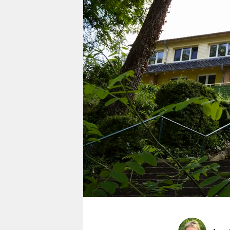
berlin
nord
wahrheit
verlag
verlag
veranstaltungen
shop
fragen & hilfe
unterstützen
abo
genossenschaft