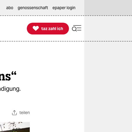
abo
genossenschaft
epaper login

taz zahl ich
taz zahl ich
ns“
ädigung.
teilen