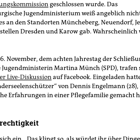
ungskommission
geschlossen wurde. Das
gische Jugendministerium weiß angeblich nicht,
s an den Standorten Müncheberg, Neuendorf, J
tellen Dresden und Karow gab. Wahrscheinlich 
6. November, dem achten Jahrestag der Schließ
e Jugendministerin Martina Münch (SPD), trafen s
er Live-Diskussion
auf Facebook. Eingeladen hatt
nderseelenschützer“ von Dennis Engelmann (28), 
he Erfahrungen in einer Pflegefamilie gemacht h
rechtigkeit
 sich ein. „Das klingt so, als würdet ihr über Ding