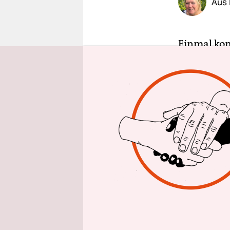
Aus 
epaper login
Einmal kom
Klassentre
einmal bei
in Neuendo
jemals zu 
dazwischen
sagt Marce
schaltet Bi