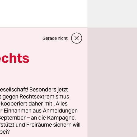
ft. Nur
Gerade nicht
 „Ich war
endamt war
echts
Mike
tagelang“,
de“,
esellschaft! Besonders jetzt
rt gegen Rechtsextremismus
z kooperiert daher mit „Alles
ller Einnahmen aus Anmeldungen
. September – an die Kampagne,
rstützt und Freiräume sichern will,
bei?