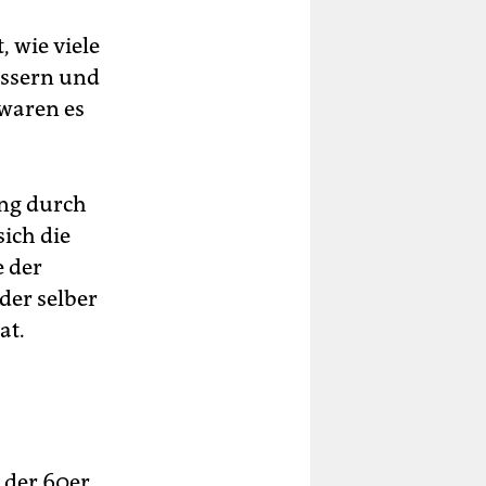
 wie viele
essern und
waren es
ung durch
ich die
e der
der selber
at.
e der 60er,