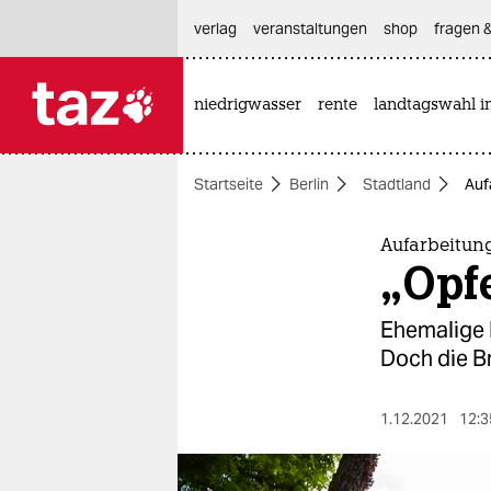
hautnavigation anspringen
hauptinhalt anspringen
footer anspringen
verlag
veranstaltungen
shop
fragen &
niedrigwasser
rente
landtagswahl i

taz zahl ich
taz zahl ich
Startseite
Berlin
Stadtland
Auf
themen
politik
Aufarbeitun
„Opf
öko
Ehemalige 
gesellschaft
Doch die Br
kultur
1.12.2021
12:3
sport