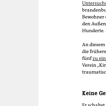
Untersuch
brandenbur
Bewohner e
den Außens
Hunderte.
An diesem 
die früher
fünf
zu ein
Verein „Ki
traumatisc
Keine Ge
Er schaltet