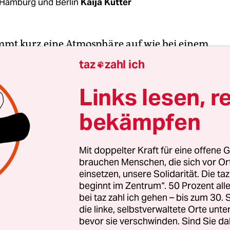
Hamburg und Berlin
Kaija Kutter
mt kurz eine Atmosphäre auf wie bei einem
ffen, als Marcel auf das Landesjugendamt schimp
taz
zahl ich

m Sommerfest sei jemand von denen da gewesen.
rf, in Jessern, in Karow. Keiner vom Landesjug
Links lesen, r
sehen.“ „Und immer der gleiche Gutachter“, ruft 
bekämpfen
. „Und es gab auch angeblich keine Fixierungen 
l. „Dabei war das der erste Raum, der gezeigt wur
anca sich ein. „Genau“, sagt Marcel.
Mit doppelter Kraft für eine offene G
brauchen Menschen, die sich vor O
einsetzen, unsere Solidarität. Die ta
beginnt im Zentrum“. 50 Prozent a
bei taz zahl ich gehen – bis zum 30
die linke, selbstverwaltete Orte unte
bevor sie verschwinden. Sind Sie da