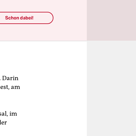
Schon dabei!
. Darin
dest, am
sal, im
der