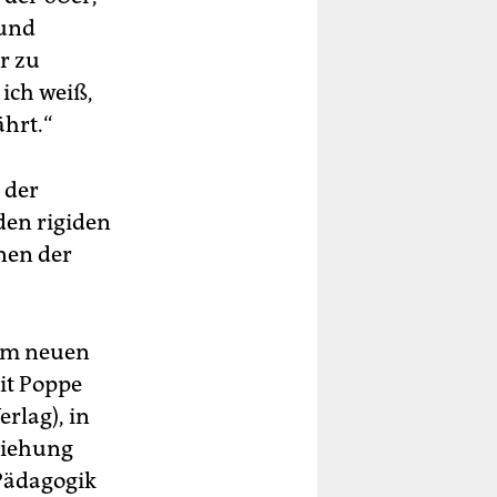
 und
r zu
 ich weiß,
ährt.“
 der
den rigiden
nen der
dem neuen
it Poppe
rlag), in
ziehung
 Pädagogik