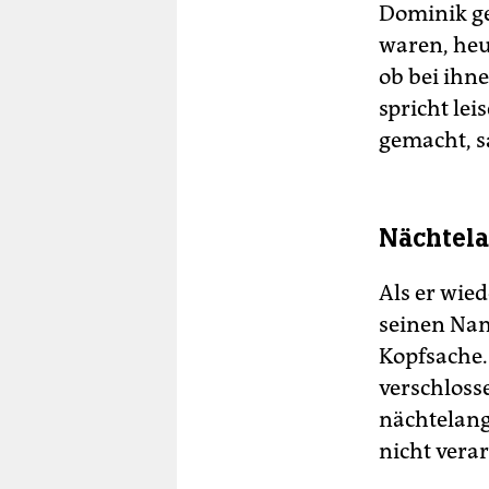
Dominik ge
waren, heut
ob bei ihn
spricht lei
gemacht, sa
Nächtela
Als er wie
seinen Nam
Kopfsache. 
verschloss
nächtelang
nicht vera