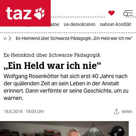

taz zahl ich
hitze
krieg in der ukraine
us-demokraten
nahost-konflikt

taz zahl ich
ime
Ex-Heimkind über Schwarze Pädagogik: „Ein Held war ich nie“
taz zahl ich
themen
Ex-Heimkind über Schwarze Pädagogik
„Ein Held war ich nie“
politik
Wolfgang Rosenkötter hat sich erst 40 Jahre nach
öko
der quälenden Zeit an sein Leben in der Anstalt
erinnert. Dann verfilmte er seine Geschichte, um zu
gesellschaft
warnen.
kultur
18.6.2018
16:00 Uhr
teilen
sport