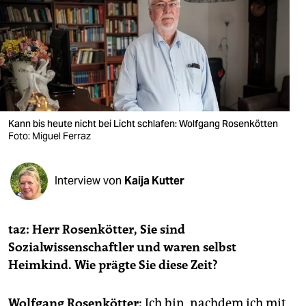
berlin
nord
wahrheit
verlag
verlag
Kann bis heute nicht bei Licht schlafen: Wolfgang Rosenkötten
Foto: Miguel Ferraz
veranstaltungen
shop
Interview von
Kaija Kutter
fragen & hilfe
unterstützen
taz: Herr Rosenkötter, Sie sind
Sozialwissenschaftler und waren selbst
abo
Heimkind. Wie prägte Sie diese Zeit?
genossenschaft
Wolfgang Rosenkötter:
Ich bin, nachdem ich mit