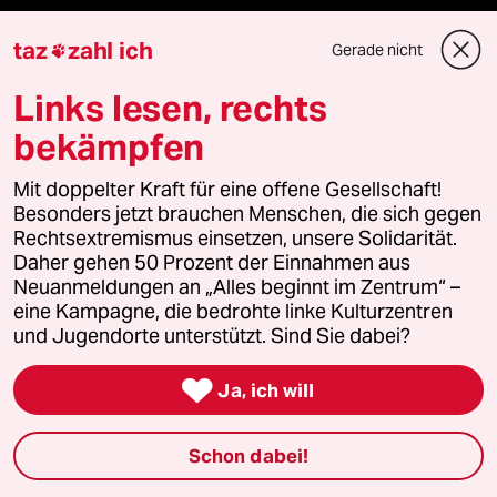
Kultur
taz
zahl ich
Gerade nicht

Links lesen, rechts
Sport
bekämpfen
Berlin
Mit doppelter Kraft für eine offene Gesellschaft!
Nord
Besonders jetzt brauchen Menschen, die sich gegen
Rechtsextremismus einsetzen, unsere Solidarität.
Daher gehen 50 Prozent der Einnahmen aus
Wahrheit
Neuanmeldungen an „Alles beginnt im Zentrum“ –
eine Kampagne, die bedrohte linke Kulturzentren
und Jugendorte unterstützt. Sind Sie dabei?
Themen

Ja, ich will
Hitze
Schon dabei!
Krieg in der Ukraine