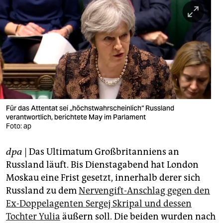
berlin
nord
wahrheit
verlag
verlag
veranstaltungen
Für das Attentat sei „höchstwahrscheinlich“ Russland
verantwortlich, berichtete May im Parlament
Foto: ap
shop
fragen & hilfe
dpa
| Das Ultimatum Großbritanniens an
Russland läuft. Bis Dienstagabend hat London
unterstützen
Moskau eine Frist gesetzt, innerhalb derer sich
abo
Russland zu dem
Nervengift-Anschlag gegen den
Ex-Doppelagenten Sergej Skripal und dessen
genossenschaft
Tochter Yulia
äußern soll. Die beiden wurden nach