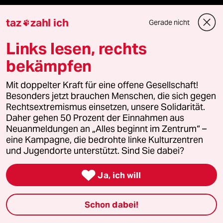
Politik
taz
zahl ich
Gerade nicht

Öko
Links lesen, rechts
bekämpfen
Gesellschaft
Mit doppelter Kraft für eine offene Gesellschaft!
Kultur
Besonders jetzt brauchen Menschen, die sich gegen
Rechtsextremismus einsetzen, unsere Solidarität.
Sport
Daher gehen 50 Prozent der Einnahmen aus
Neuanmeldungen an „Alles beginnt im Zentrum“ –
Berlin
eine Kampagne, die bedrohte linke Kulturzentren
und Jugendorte unterstützt. Sind Sie dabei?
Nord

Ja, ich will
Wahrheit
Schon dabei!