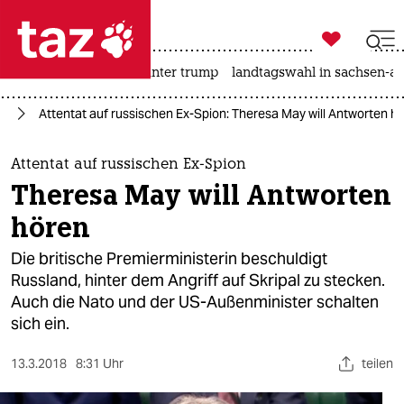

taz zahl ich
nahost-konflikt
usa unter trump
landtagswahl in sachsen-an

taz zahl ich
to
Attentat auf russischen Ex-Spion: Theresa May will Antworten h
taz zahl ich
themen
Attentat auf russischen Ex-Spion
Theresa May will Antworten
politik
hören
öko
Die britische Premierministerin beschuldigt
Russland, hinter dem Angriff auf Skripal zu stecken.
gesellschaft
Auch die Nato und der US-Außenminister schalten
sich ein.
kultur
sport
13.3.2018
8:31 Uhr
teilen