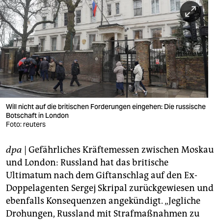
berlin
nord
wahrheit
verlag
verlag
veranstaltungen
Will nicht auf die britischen Forderungen eingehen: Die russische
Botschaft in London
shop
Foto: reuters
fragen & hilfe
dpa
| Gefährliches Kräftemessen zwischen Moskau
und London: Russland hat das britische
unterstützen
Ultimatum nach dem Giftanschlag auf den Ex-
abo
Doppelagenten Sergej Skripal zurückgewiesen und
ebenfalls Konsequenzen angekündigt. „Jegliche
genossenschaft
Drohungen, Russland mit Strafmaßnahmen zu