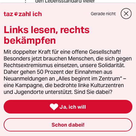
den Lebensstandard vieler
verbessert hat und in Russland ein
taz
zahl ich
Gerade nicht
breites Vertrauen besitzt ist nur

Propaganda. In Wirklichkeit steht
Links lesen, rechts
Putin schon lange mit dem Rücken
zur Wand und nur durch brutalste
bekämpfen
Methoden, wie wahllose
Erschießungen, Kindesentführung
Mit doppelter Kraft für eine offene Gesellschaft!
usw. kann er sich noch auf seinem
Besonders jetzt brauchen Menschen, die sich gegen
Stuhl halten. Denn die russische
Rechtsextremismus einsetzen, unsere Solidarität.
Bevölkerung sehnt sich nach einem
Daher gehen 50 Prozent der Einnahmen aus
Boris Jelzin, der versucht hatte das
Neuanmeldungen an „Alles beginnt im Zentrum“ –
arme Russland dem Westen zu öffnen
eine Kampagne, die bedrohte linke Kulturzentren
und die Rohstoffe gewinnbringend zu
und Jugendorte unterstützt. Sind Sie dabei?
verkaufen. Dass dieses zu einer
katastrophalen Wirtschaftslage

Ja, ich will
führte in deren Folge Massenarmut in
Russland einzog ist ebenfalls nur
Propaganda, denn wir wissen ja, der
Schon dabei!
Westen bringt nur Gutes für die
Bevölkerung.