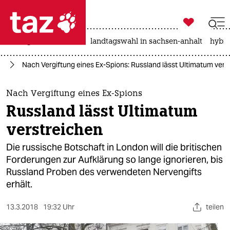

taz zahl ich
niedrigwasser
rente
landtagswahl in sachsen-anhalt
hybri

taz zahl ich
pa
Nach Vergiftung eines Ex-Spions: Russland lässt Ultimatum vers
taz zahl ich
themen
Nach Vergiftung eines Ex-Spions
Russland lässt Ultimatum
politik
verstreichen
öko
Die russische Botschaft in London will die britischen
Forderungen zur Aufklärung so lange ignorieren, bis
gesellschaft
Russland Proben des verwendeten Nervengifts
erhält.
kultur
sport
13.3.2018
19:32 Uhr
teilen