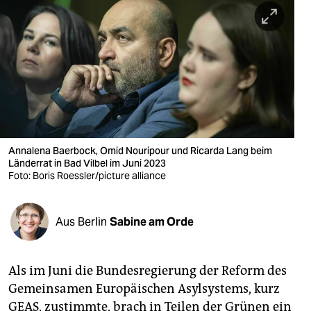
berlin
nord
wahrheit
verlag
verlag
veranstaltungen
Annalena Baerbock, Omid Nouripour und Ricarda Lang beim
Länderrat in Bad Vilbel im Juni 2023
shop
Foto: Boris Roessler/picture alliance
fragen & hilfe
Aus Berlin
Sabine am Orde
unterstützen
abo
Als im Juni die Bundesregierung der Reform des
genossenschaft
Gemeinsamen Europäischen Asylsystems, kurz
GEAS, zustimmte, brach in Teilen der Grünen ein