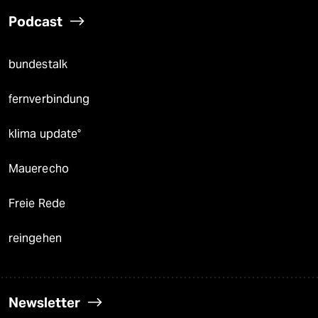
Podcast
bundestalk
fernverbindung
klima update°
Mauerecho
Freie Rede
reingehen
Newsletter