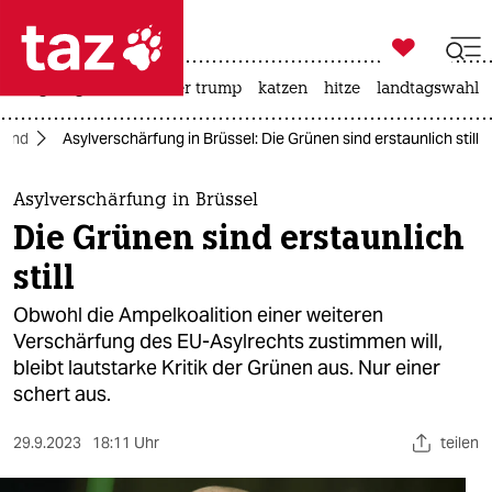

taz zahl ich
bergsteigen
usa unter trump
katzen
hitze
landtagswahl i

taz zahl ich
land
Asylverschärfung in Brüssel: Die Grünen sind erstaunlich still
taz zahl ich
themen
Asylverschärfung in Brüssel
Die Grünen sind erstaunlich
politik
still
öko
Obwohl die Ampelkoalition einer weiteren
Verschärfung des EU-Asylrechts zustimmen will,
gesellschaft
bleibt lautstarke Kritik der Grünen aus. Nur einer
schert aus.
kultur
sport
29.9.2023
18:11 Uhr
teilen