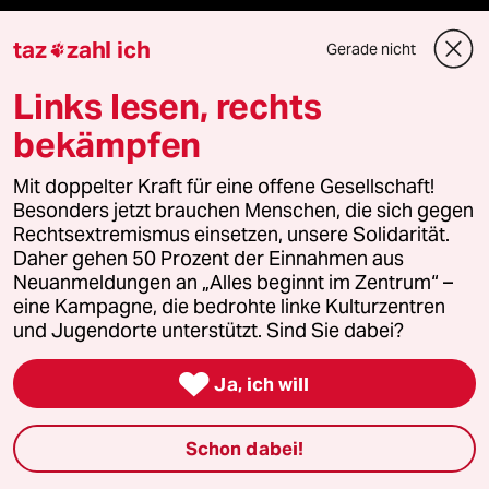
team zukunft
taz
zahl ich
Gerade nicht

Links lesen, rechts
taz frisch
bekämpfen
taz zahl ich
Mit doppelter Kraft für eine offene Gesellschaft!
taz lab Infobrief
Besonders jetzt brauchen Menschen, die sich gegen
Rechtsextremismus einsetzen, unsere Solidarität.
Daher gehen 50 Prozent der Einnahmen aus
Neuanmeldungen an „Alles beginnt im Zentrum“ –
Veranstaltungen
eine Kampagne, die bedrohte linke Kulturzentren
und Jugendorte unterstützt. Sind Sie dabei?
Demnächst

Ja, ich will
Vor Ort
Schon dabei!
Live im Stream