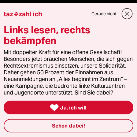
klima update°
taz
zahl ich
Gerade nicht

Mauerecho
Links lesen, rechts
bekämpfen
Freie Rede
Mit doppelter Kraft für eine offene Gesellschaft!
reingehen
Besonders jetzt brauchen Menschen, die sich gegen
Rechtsextremismus einsetzen, unsere Solidarität.
Daher gehen 50 Prozent der Einnahmen aus
Neuanmeldungen an „Alles beginnt im Zentrum“ –
Newsletter
eine Kampagne, die bedrohte linke Kulturzentren
und Jugendorte unterstützt. Sind Sie dabei?
team zukunft

Ja, ich will
taz frisch
Schon dabei!
taz zahl ich