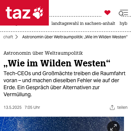

taz zahl ich
niedrigwasser
rente
landtagswahl in sachsen-anhalt
hybri

taz zahl ich
nschaft
Astronomin über Weltraumpolitik: „Wie im Wilden Westen“
taz zahl ich
themen
Astronomin über Weltraumpolitik
„Wie im Wilden Westen“
politik
Tech-CEOs und Großmächte treiben die Raumfahrt
öko
voran – und machen dieselben Fehler wie auf der
Erde. Ein Gespräch über Alternativen zur
gesellschaft
Vermüllung.
kultur
13.5.2025
7:05 Uhr
teilen
sport