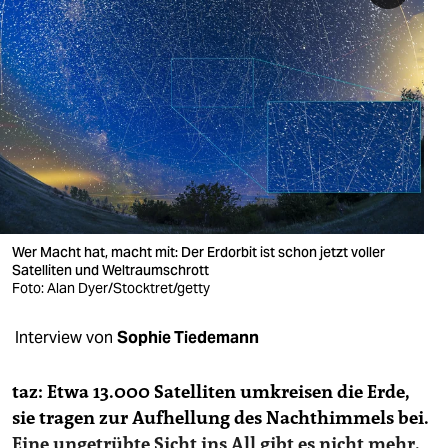
berlin
nord
wahrheit
verlag
verlag
veranstaltungen
Wer Macht hat, macht mit: Der Erdorbit ist schon jetzt voller
shop
Satelliten und Weltraumschrott
Foto: Alan Dyer/Stocktret/getty
fragen & hilfe
unterstützen
Interview von
Sophie Tiedemann
abo
taz: Etwa 13.000 Satelliten umkreisen die Erde,
genossenschaft
sie tragen zur Aufhellung des Nachthimmels bei.
Eine ungetrübte Sicht ins All gibt es nicht mehr
.