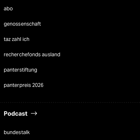
abo
genossenschaft
taz zahl ich
recherchefonds ausland
panterstiftung
panterpreis 2026
Podcast
bundestalk