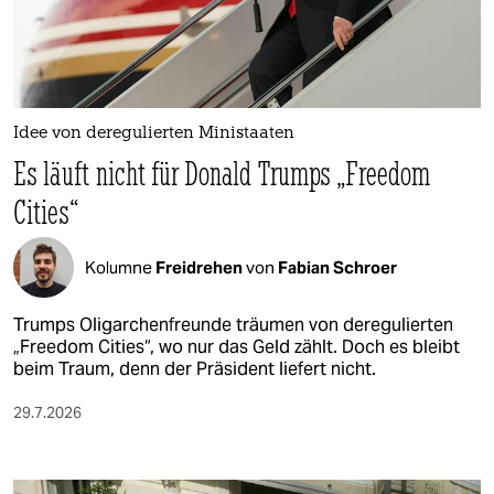
berlin
nord
wahrheit
Idee von deregulierten Ministaaten
verlag
Es läuft nicht für Donald Trumps „Freedom
verlag
Cities“
veranstaltungen
Kolumne
Freidrehen
von
Fabian Schroer
shop
fragen & hilfe
Trumps Oligarchenfreunde träumen von deregulierten
„Freedom Cities“, wo nur das Geld zählt. Doch es bleibt
unterstützen
beim Traum, denn der Präsident liefert nicht.
abo
29.7.2026
genossenschaft