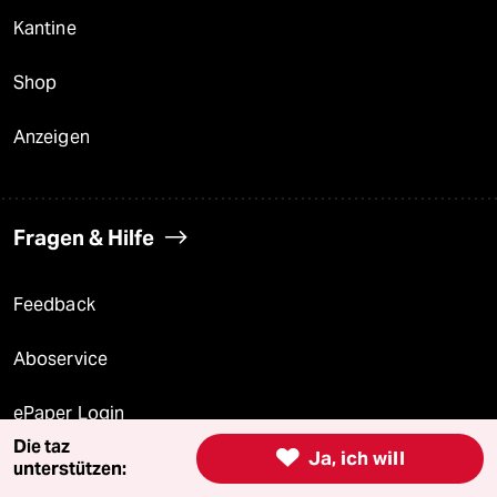
Kantine
Shop
Anzeigen
Fragen & Hilfe
Feedback
Aboservice
ePaper Login
Die taz

Ja, ich will
Downloads für Abonnierende
unterstützen: