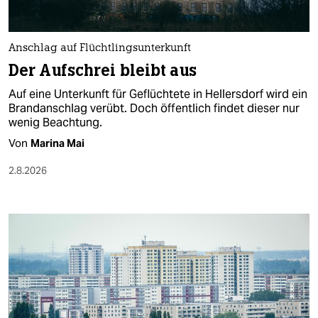
berlin
nord
Anschlag auf Flüchtlingsunterkunft
wahrheit
Der Aufschrei bleibt aus
Auf eine Unterkunft für Geflüchtete in Hellersdorf wird ein
verlag
Brandanschlag verübt. Doch öffentlich findet dieser nur
wenig Beachtung.
verlag
Von
Marina Mai
veranstaltungen
2.8.2026
shop
fragen & hilfe
unterstützen
abo
genossenschaft