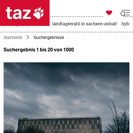

taz zahl ich
niedrigwasser
rente
landtagswahl in sachsen-anhalt
hybri

taz zahl ich
Startseite
Suchergebnisse
taz zahl ich
Suchergebnis 1 bis 20 von 1000
themen
politik
öko
gesellschaft
kultur
sport