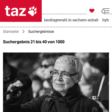

taz zahl ich
niedrigwasser
rente
landtagswahl in sachsen-anhalt
hybri

taz zahl ich
Startseite
Suchergebnisse
taz zahl ich
Suchergebnis 21 bis 40 von 1000
themen
politik
öko
gesellschaft
kultur
sport