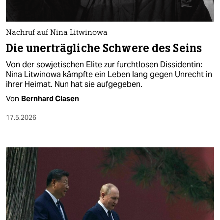
berlin
nord
Nachruf auf Nina Litwinowa
wahrheit
Die unerträgliche Schwere des Seins
Von der sowjetischen Elite zur furchtlosen Dissidentin:
verlag
Nina Litwinowa kämpfte ein Leben lang gegen Unrecht in
ihrer Heimat. Nun hat sie aufgegeben.
verlag
Von
Bernhard Clasen
veranstaltungen
17.5.2026
shop
fragen & hilfe
unterstützen
abo
genossenschaft