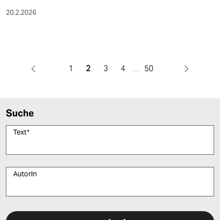
20.2.2026
1
2
3
4
…
50
Suche
Text
*
AutorIn
Bitte füllen Sie alle Pflichtfelder (*) aus, um fortfahren zu können.