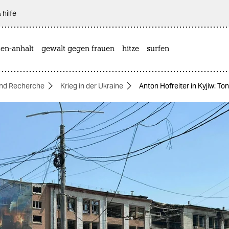
 hilfe
sen-anhalt
gewalt gegen frauen
hitze
surfen
nd Recherche
Krieg in der Ukraine
Anton Hofreiter in Kyjiw: To