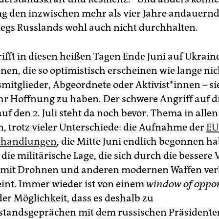
g den inzwischen mehr als vier Jahre andauern
iegs Russlands wohl auch nicht durchhalten.
rifft in diesen heißen Tagen Ende Juni auf Ukrai
en, die so optimistisch erscheinen wie lange nic
itglieder, Abgeordnete oder Ak­ti­vis­t*in­nen – s
r Hoffnung zu haben. Der schwere Angriff auf di
uf den 2. Juli steht da noch bevor. Thema in allen
, trotz vieler Unterschiede: die Aufnahme der
EU
erhandlungen
, die Mitte Juni endlich begonnen h
die militärische Lage, die sich durch die bessere
 mit Drohnen und anderen modernen Waffen verb
int. Immer wieder ist von einem
window of oppor
der Möglichkeit, dass es deshalb zu
lstandsgeprächen mit dem russischen Präsident