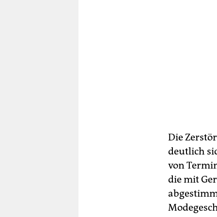
Die Zerstör
deutlich si
von Termin
die mit Ge
abgestimmt
Modegeschä