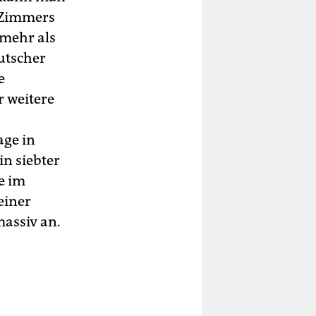
s Zimmers
 mehr als
utscher
e
r weitere
age in
in siebter
e im
einer
massiv an.