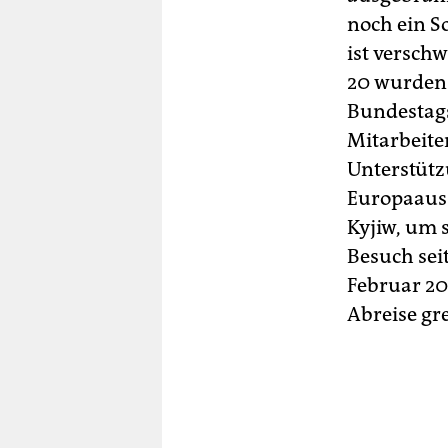
noch ein S
ist versch
20 wurden 
Bundestag
Mitarbeite
Unterstütz
Europaauss
Kyjiw, um s
Besuch sei
Februar 202
Abreise gr