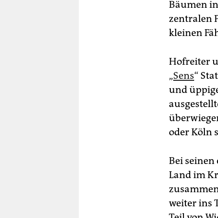
Bäumen in 
zentralen P
kleinen Fä
Hofreiter 
„
Sens
“ Sta
und üppige 
ausgestell
überwiegen
oder Köln s
Bei seinen 
Land im Kr
zusammenzu
weiter ins 
Teil von W