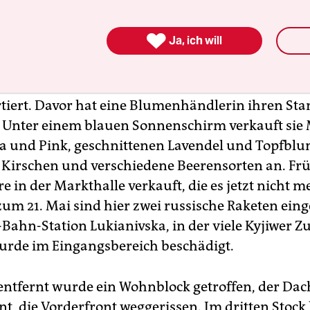
ft liegt noch immer ein fauliger Geruch, obwohl d
hr als einen Monat zurückliegt. Das, was früher

Ja, ich will
entrum mit Supermarkt und kleinen Shops war, 
graues Gerippe, gegenüber ist eine Markthalle ab
brannte Autos auf dem Platz dazwischen hat ni
tiert. Davor hat eine Blumenhändlerin ihren Sta
 Unter einem blauen Sonnenschirm verkauft sie
ila und Pink, geschnittenen Lavendel und Topfblu
t Kirschen und verschiedene Beerensorten an. Fr
re in der Markthalle verkauft, die es jetzt nicht me
zum 21. Mai sind hier zwei russische Raketen ein
Bahn-Station Lukianivska, in der viele Kyjiwer Z
urde im Eingangsbereich beschädigt.
 entfernt wurde ein Wohnblock getroffen, der Dach
t, die Vorderfront weggerissen. Im dritten Stoc