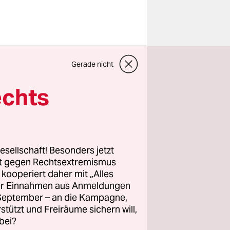
Gerade nicht
vasion ist Anton
echts
dieser Tage voller
esellschaft! Besonders jetzt
teilen
rt gegen Rechtsextremismus
z kooperiert daher mit „Alles
ller Einnahmen aus Anmeldungen
. September – an die Kampagne,
rstützt und Freiräume sichern will,
bei?