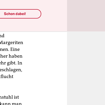
er Angriff
 mal ein
Schon dabei!
sieht aus
gebrannt,
emand
nd
 Margeriten
men. Eine
üher haben
hr gibt. In
geschlagen,
uflucht
stuhl ist
k kann man