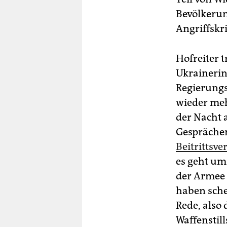
Bevölkerun
Angriffskr
Hofreiter t
Ukrainerinn
Regierungsm
wieder meh
der Nacht a
Gesprächen
Beitrittsv
es geht um 
der Armee
haben sche
Rede, also 
Waffenstil