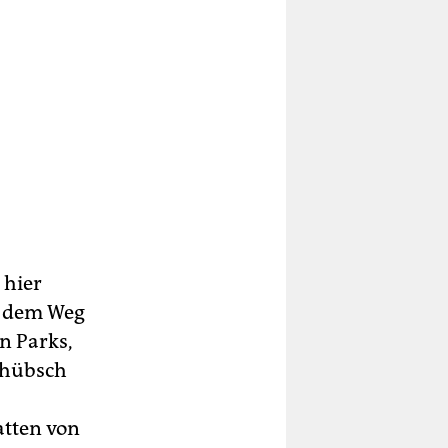
 hier
uf dem Weg
n Parks,
 hübsch
atten von