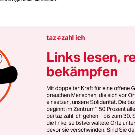
taz
zahl ich

it Beginn der russischen Vollin
Links lesen, r
h in der Ukraine. Die zeigt sich 
bekämpfen
Mit doppelter Kraft für eine offene G
Uhr
brauchen Menschen, die sich vor O
einsetzen, unsere Solidarität. Die ta
beginnt im Zentrum“. 50 Prozent a
Kyjiw
Sabine am Orde
bei taz zahl ich gehen – bis zum 30
die linke, selbstverwaltete Orte unte
bevor sie verschwinden. Sind Sie da