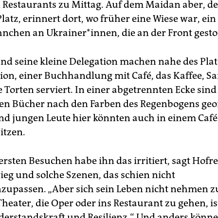
Restaurants zu Mittag. Auf dem Maidan aber, d
latz, erinnert dort, wo früher eine Wiese war, ei
hnchen an Ukrainer*innen, die an der Front gesto
und seine kleine Delegation machen nahe des Pla
tion, einer Buchhandlung mit Café, das Kaffee, S
Torten serviert. In einer abgetrennten Ecke sind
ten Bücher nach den Farben des Regenbogens geor
d jungen Leute hier könnten auch in einem Café 
itzen.
ersten Besuchen habe ihn das irritiert, sagt Hofre
ieg und solche Szenen, das schien nicht
passen. „Aber sich sein Leben nicht nehmen zu
Theater, die Oper oder ins Restaurant zu gehen, is
iderstandskraft und Resilienz.“ Und anders könne