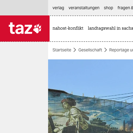
hautnavigation anspringen
hauptinhalt anspringen
footer anspringen
verlag
veranstaltungen
shop
fragen &
nahost-konflikt
landtagswahl in sach

taz zahl ich
taz zahl ich
Startseite
Gesellschaft
Reportage u
themen
politik
öko
gesellschaft
kultur
sport