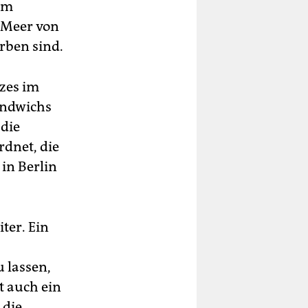
em
n Meer von
rben sind.
tzes im
andwichs
 die
dnet, die
in Berlin
iter. Ein
 lassen,
t auch ein
 die