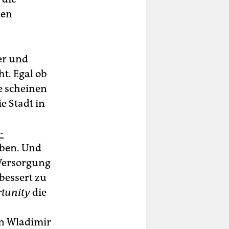
den
ner und
ht. Egal ob
ie scheinen
e Stadt in
-
aben. Und
 Versorgung
essert zu
tunity
die
en Wladimir