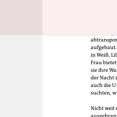
I
n der Lu
schon me
Einkaufz
wie ein 
zwei ausge
abtranspor
aufgebaut.
in Weiß, L
Frau biete
sie ihre Wa
der Nacht 
auch die U-
suchten, w
Nicht weit
ausgebrann