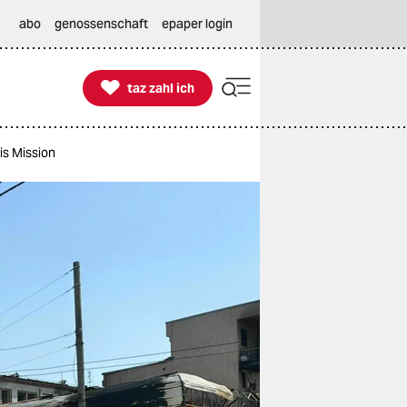
abo
genossenschaft
epaper login

taz zahl ich
taz zahl ich
nis Mission