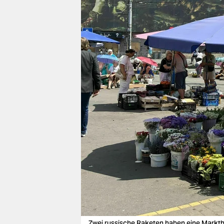
berlin
nord
wahrheit
verlag
verlag
veranstaltungen
shop
fragen & hilfe
unterstützen
abo
genossenschaft
Zwei russische Raketen haben eine Markthal