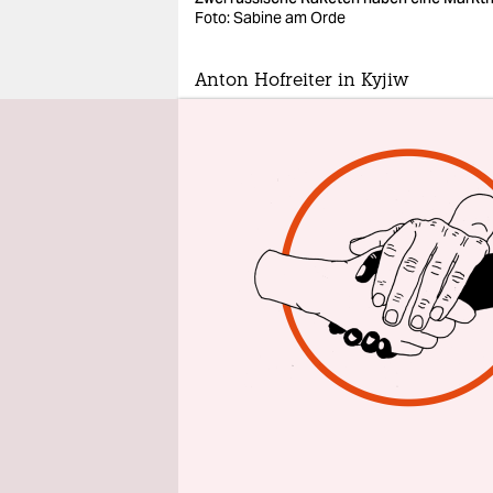
epaper login
Foto: Sabine am Orde
Anton Hofreiter in Kyjiw
Tonis Mission
Zum siebten Mal se
Hofreiter auf Besuc
Hoffnung.
8.7.2026
8:20 
Aus 