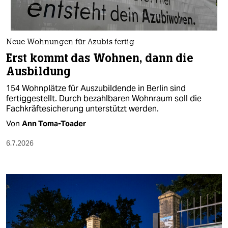
berlin
nord
Neue Wohnungen für Azubis fertig
wahrheit
Erst kommt das Wohnen, dann die
verlag
Ausbildung
154 Wohnplätze für Auszubildende in Berlin sind
verlag
fertiggestellt. Durch bezahlbaren Wohnraum soll die
Fachkräftesicherung unterstützt werden.
veranstaltungen
Von
Ann Toma-Toader
shop
6.7.2026
fragen & hilfe
unterstützen
abo
genossenschaft