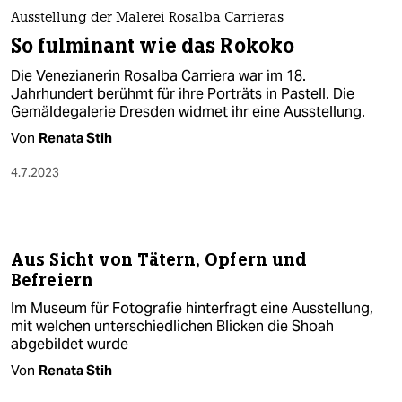
berlin
Ausstellung der Malerei Rosalba Carrieras
nord
So fulminant wie das Rokoko
Die Venezianerin Rosalba Carriera war im 18.
wahrheit
Jahrhundert berühmt für ihre Porträts in Pastell. Die
Gemäldegalerie Dresden widmet ihr eine Ausstellung.
verlag
Von
Renata Stih
verlag
4.7.2023
veranstaltungen
shop
Aus Sicht von Tätern, Opfern und
fragen & hilfe
Befreiern
unterstützen
Im Museum für Fotografie hinterfragt eine Ausstellung,
mit welchen unterschiedlichen Blicken die Shoah
abo
abgebildet wurde
genossenschaft
Von
Renata Stih