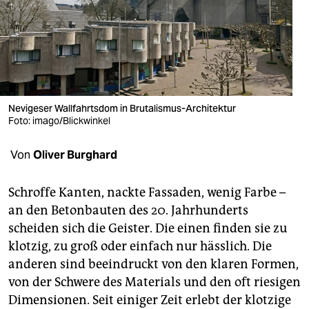
berlin
nord
wahrheit
verlag
Nevigeser Wallfahrtsdom in Brutalismus-Architektur
Foto: imago/Blickwinkel
verlag
veranstaltungen
Von
Oliver Burghard
shop
Schroffe Kanten, nackte Fassaden, wenig Farbe –
fragen & hilfe
an den Betonbauten des 20. Jahrhunderts
scheiden sich die Geister. Die einen finden sie zu
unterstützen
klotzig, zu groß oder einfach nur hässlich. Die
abo
anderen sind beeindruckt von den klaren Formen,
von der Schwere des Materials und den oft riesigen
genossenschaft
Dimensionen. Seit einiger Zeit erlebt der klotzige