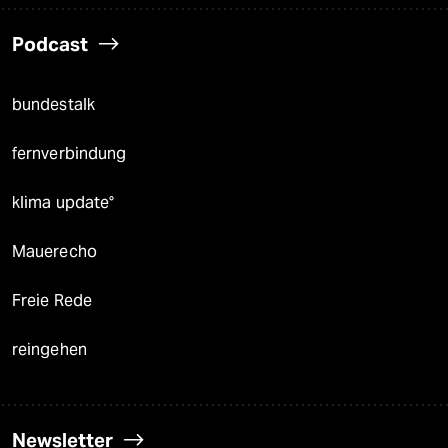
Podcast
bundestalk
fernverbindung
klima update°
Mauerecho
Freie Rede
reingehen
Newsletter