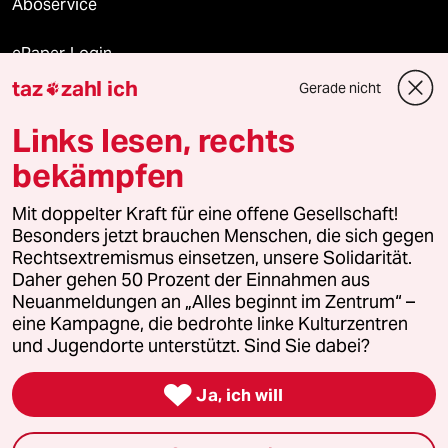
Aboservice
ePaper Login
taz
zahl ich
Gerade nicht

Downloads für Abonnierende
Links lesen, rechts
bekämpfen
© 2026 taz Verlags und Vertriebs GmbH
Mit doppelter Kraft für eine offene Gesellschaft!
Alle Rechte vorbehalten. Bei rechtlichen Fragen oder für Genehmigungen
wenden Sie sich bitte an
lizenzen@taz.de
Besonders jetzt brauchen Menschen, die sich gegen
Rechtsextremismus einsetzen, unsere Solidarität.
Daher gehen 50 Prozent der Einnahmen aus
Feedback
Redaktionsstatut
Kommune-Richtlinien
KI-
Neuanmeldungen an „Alles beginnt im Zentrum“ –
eine Kampagne, die bedrohte linke Kulturzentren
Leitlinie
Informant
Datenschutz
Impressum
AGB
und Jugendorte unterstützt. Sind Sie dabei?
Seitenwende
Einwilligungen widerrufen (Ads)

Ja, ich will