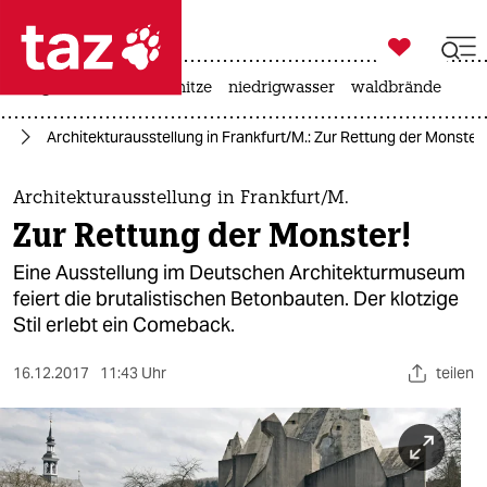

taz zahl ich
krieg in der ukraine
hitze
niedrigwasser
waldbrände

taz zahl ich
se
Architekturausstellung in Frankfurt/M.: Zur Rettung der Monster!
taz zahl ich
themen
Architekturausstellung in Frankfurt/M.
Zur Rettung der Monster!
politik
Eine Ausstellung im Deutschen Architekturmuseum
öko
feiert die brutalistischen Betonbauten. Der klotzige
Stil erlebt ein Comeback.
gesellschaft
16.12.2017
11:43 Uhr
teilen
kultur
sport