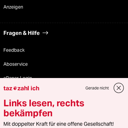
Anzeigen
Fragen & Hilfe
Feedback
Aboservice
ePaper Login
taz
zahl ich
Gerade nicht

Downloads für Abonnierende
Links lesen, rechts
bekämpfen
© 2026 taz Verlags und Vertriebs GmbH
Mit doppelter Kraft für eine offene Gesellschaft!
Alle Rechte vorbehalten. Bei rechtlichen Fragen oder für Genehmigungen
wenden Sie sich bitte an
lizenzen@taz.de