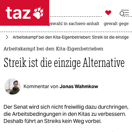

taz zahl ich
hitze
surfen
landtagswahl in sachsen-anhalt
gewalt gegen

taz zahl ich
in
Arbeitskampf bei den Kita-Eigenbetrieben: Streik ist die einzige A
taz zahl ich
Arbeitskampf bei den Kita-Eigenbetrieben
themen
Streik ist die einzige Alternative
politik
öko
Kommentar von
Jonas Wahmkow
gesellschaft
kultur
Der Senat wird sich nicht freiwillig dazu durchringen,
die Arbeitsbedingungen in den Kitas zu verbessern.
sport
Deshalb führt an Streiks kein Weg vorbei.