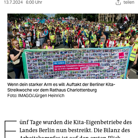
berlin
13.7.2024
6:00 Uhr
teilen
nord
wahrheit
verlag
verlag
veranstaltungen
shop
Wenn dein starker Arm es will: Auftakt der Berliner Kita-
fragen & hilfe
Streikwoche vor dem Rathaus Charlottenburg
Foto: IMAGO/Jürgen Heinrich
unterstützen
abo
F
ünf Tage wurden die Kita-Eigenbetriebe des
genossenschaft
Landes Berlin nun bestreikt. Die Bilanz des