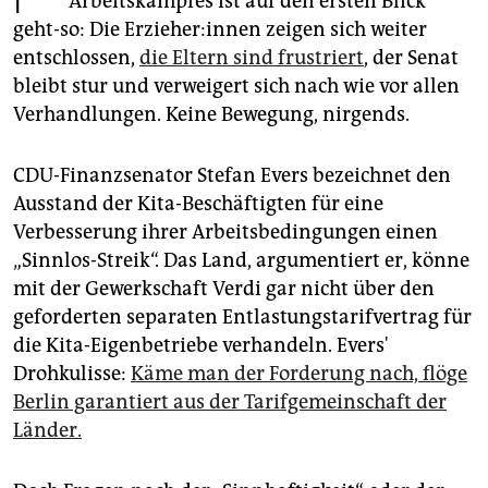
Arbeitskampfes ist auf den ersten Blick
epaper login
geht-so: Die Er­zie­he­r:in­nen zeigen sich weiter
entschlossen,
die Eltern sind frustriert
, der Senat
bleibt stur und verweigert sich nach wie vor allen
Verhandlungen. Keine Bewegung, nirgends.
CDU-Finanzsenator Stefan Evers bezeichnet den
Ausstand der Kita-Beschäftigten für eine
Verbesserung ihrer Arbeitsbedingungen einen
„Sinnlos-Streik“. Das Land, argumentiert er, könne
mit der Gewerkschaft Verdi gar nicht über den
geforderten separaten Entlastungstarifvertrag für
die Kita-Eigenbetriebe verhandeln. Evers'
Drohkulisse:
Käme man der Forderung nach, flöge
Berlin garantiert aus der Tarifgemeinschaft der
Länder.