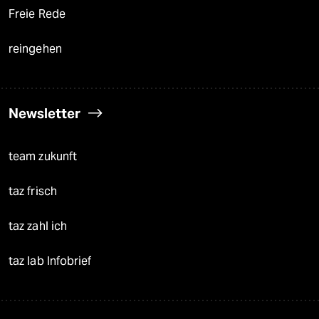
Freie Rede
reingehen
Newsletter
team zukunft
taz frisch
taz zahl ich
taz lab Infobrief