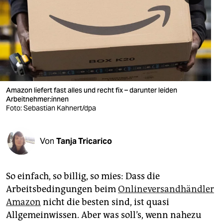
berlin
nord
wahrheit
verlag
verlag
Amazon liefert fast alles und recht fix – darunter leiden
Arbeitnehmer:innen
veranstaltungen
Foto: Sebastian Kahnert/dpa
shop
Von
Tanja Tricarico
fragen & hilfe
unterstützen
So einfach, so billig, so mies: Dass die
abo
Arbeitsbedingungen beim
Onlineversandhändler
Amazon
nicht die besten sind, ist quasi
genossenschaft
Allgemeinwissen. Aber was soll’s, wenn nahezu