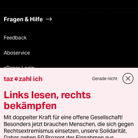
Fragen & Hilfe
Feedback
Aboservice
ePaper Login
taz
zahl ich
Gerade nicht

Downloads für Abonnierende
Links lesen, rechts
bekämpfen
© 2026 taz Verlags und Vertriebs GmbH
Alle Rechte vorbehalten. Bei rechtlichen Fragen oder für Genehmigungen
Mit doppelter Kraft für eine offene Gesellschaft!
wenden Sie sich bitte an
lizenzen@taz.de
Besonders jetzt brauchen Menschen, die sich gegen
Rechtsextremismus einsetzen, unsere Solidarität.
Daher gehen 50 Prozent der Einnahmen aus