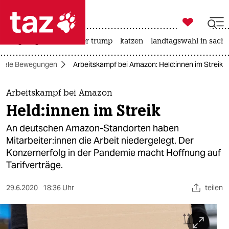

taz zahl ich
bergsteigen
usa unter trump
katzen
landtagswahl in sachs

taz zahl ich
ziale Bewegungen
Arbeitskampf bei Amazon: Held:innen im Streik
taz zahl ich
themen
Arbeitskampf bei Amazon
Held:innen im Streik
politik
An deutschen Amazon-Standorten haben
öko
Mitarbeiter:innen die Arbeit niedergelegt. Der
Konzernerfolg in der Pandemie macht Hoffnung auf
gesellschaft
Tarifverträge.
kultur
29.6.2020
18:36 Uhr
teilen
sport