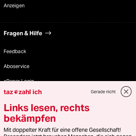
Anzeigen
Fragen & Hilfe
Feedback
Aboservice
ePaper Login
taz
zahl ich
Gerade nicht

Downloads für Abonnierende
Links lesen, rechts
bekämpfen
© 2026 taz Verlags und Vertriebs GmbH
Mit doppelter Kraft für eine offene Gesellschaft!
Alle Rechte vorbehalten. Bei rechtlichen Fragen oder für Genehmigungen
wenden Sie sich bitte an
lizenzen@taz.de