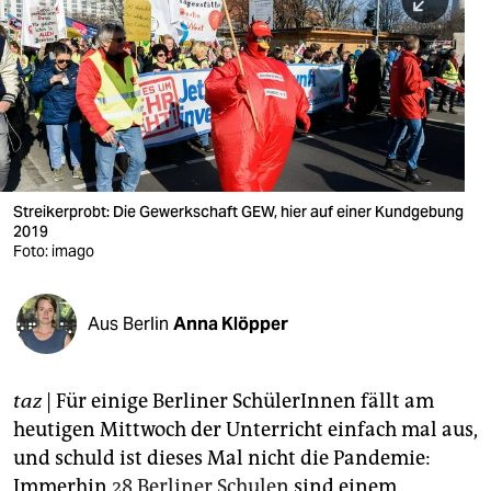
berlin
nord
wahrheit
verlag
verlag
Streikerprobt: Die Gewerkschaft GEW, hier auf einer Kundgebung
2019
veranstaltungen
Foto: imago
shop
fragen & hilfe
Aus Berlin
Anna Klöpper
unterstützen
taz
| Für einige Berliner SchülerInnen fällt am
abo
heutigen Mittwoch der Unterricht einfach mal aus,
genossenschaft
und schuld ist dieses Mal nicht die Pandemie:
Immerhin
28 Berliner Schulen
sind einem