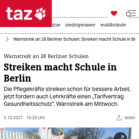

taz zahl ich
krieg in der ukraine
hitze
niedrigwasser
waldbrände

taz zahl ich
in
Warnstreik an 28 Berliner Schulen: Streiken macht Schule in Berl
taz zahl ich
themen
Warnstreik an 28 Berliner Schulen
Streiken macht Schule in
politik
Berlin
öko
Die Pflegekräfte streiken schon für bessere Arbeit,
jetzt fordern auch Lehrkräfte einen „Tarifvertrag
gesellschaft
Gesundheitsschutz“. Warnstreik am Mittwoch.
kultur
5.10.2021
16:29 Uhr
teilen
sport