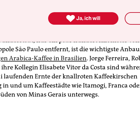
a könnte eine Kolonne im Einsatz sein“, meint sei
ian.

Ja, ich will
e August, die Kaffeeernte in Minas Gerais geht la
Bundesstaat, nur ein paar hundert Kilometer von
ole Sāo Paulo entfernt, ist die wichtigste Anbau
en Arabica-Kaffee in Brasilien
. Jorge Ferreira, R
ihre Kollegin Elisabete Vitor da Costa sind währe
 laufenden Ernte der knallroten Kaffee­kirschen
 in und um Kaffeestädte wie Itamogi, Franca ode
üden von Minas Gerais unterwegs.