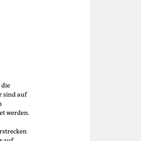
 die
 sind auf
n
et werden.
rstrecken
r auf