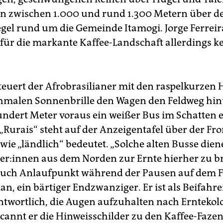
n zwischen 1.000 und rund 1.300 Metern über 
gel rund um die Gemeinde Itamogi. Jorge Ferreir
 für die markante Kaffee-Landschaft allerdings ke
euert der Afrobrasilianer mit den raspelkurzen
hmalen Sonnenbrille den Wagen den Feldweg hinu
undert Meter voraus ein weißer Bus im Schatten 
„Rurais“ steht auf der Anzeigentafel über der Fro
 wie „ländlich“ bedeutet. „Solche alten Busse die
­te­r:in­nen aus dem Norden zur Ernte hierher zu b
auch Anlaufpunkt während der Pausen auf dem Fe
ian, ein bärtiger Endzwanziger. Er ist als Beifahre
ntwortlich, die Augen aufzuhalten nach Ernteko
cannt er die Hinweisschilder zu den Kaffee-Faze