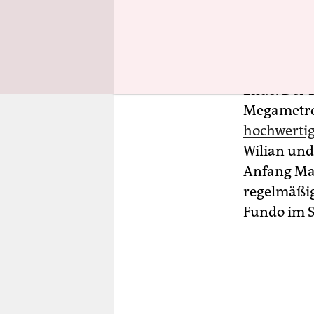
gesehen. D
Robson Wil
Es ist Mitt
Ende. Der 
Megametrop
hochwertig
Wilian und 
Anfang Mai
regelmäßig
Fundo im S