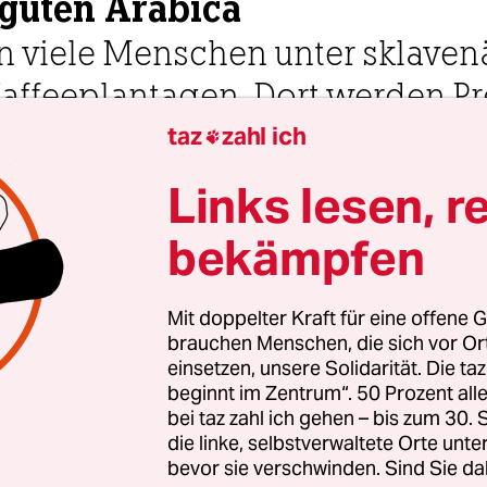
 guten Arabica
ten viele Menschen unter sklave
affeeplantagen. Dort werden 
h Europa angebaut.
taz
zahl ich

Links lesen, r
8 Uhr
bekämpfen
rais
Knut Henkel
Mit doppelter Kraft für eine offene G
e Ferreira tritt auf die Bremse, lenkt den schwar
brauchen Menschen, die sich vor O
einsetzen, unsere Solidarität. Die ta
ttelklassewagen vorsichtig an den Straßenrand 
beginnt im Zentrum“. 50 Prozent a
n paar hundert Meter zurück geht es bis zu dem k
bei taz zahl ich gehen – bis zum 30
ldweg, der in das von Kaffeesträuchern gesäumte
die linke, selbstverwaltete Orte unte
tadt Itamogi führt. „Da unten habe ich einen alte
bevor sie verschwinden. Sind Sie da