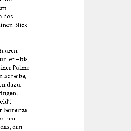
dem
a dos
inen Blick
 Haaren
nter – bis
einer Palme
ntscheibe,
nen dazu,
ringen,
ld“,
r Ferreiras
lonnen.
ndas, den