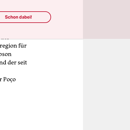
n Beifahrer
Schon dabei!
ngsam zu
 der
region für
obson
nd der seit
r Poço