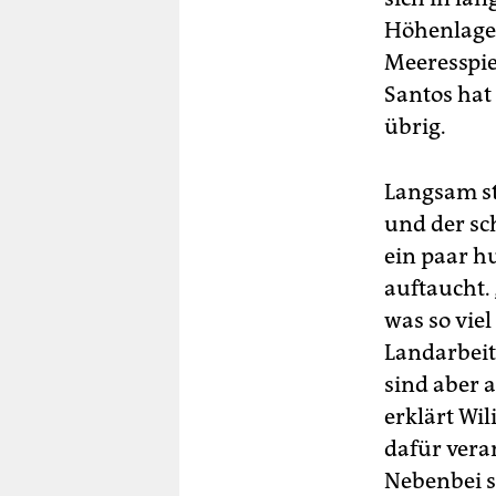
Höhenlage
Meeresspie
Santos hat
übrig.
Langsam st
und der sc
ein paar h
auftaucht. 
was so viel
Land­ar­bei
sind aber 
erklärt Wil
dafür vera
Nebenbei s