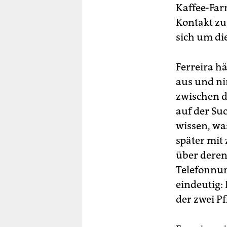
Kaffee-Far
Kontakt zu
sich um di
Ferreira h
aus und ni
zwischen d
auf der Suc
wissen, was
später mit
über deren
Telefonnum
eindeutig: 
der zwei P