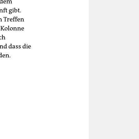
 dem
ft gibt.
n Treffen
 Kolonne
ich
nd dass die
den.