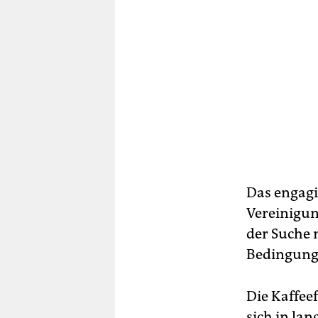
Das engagi
Vereinigun
der Suche 
Bedingunge
Die Kaffee
sich in la