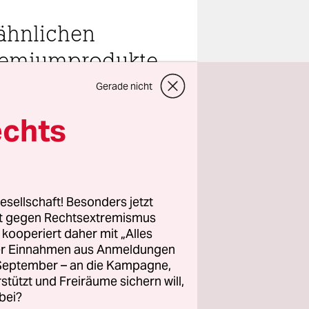
nähnlichen
Premiumprodukte
Gerade nicht
echts
teilen
esellschaft! Besonders jetzt
zen
rt gegen Rechtsextremismus
z kooperiert daher mit „Alles
und wendet.
ller Einnahmen aus Anmeldungen
leinen
. September – an die Kampagne,
 Tal nahe
rstützt und Freiräume sichern will,
n Bus
bei?