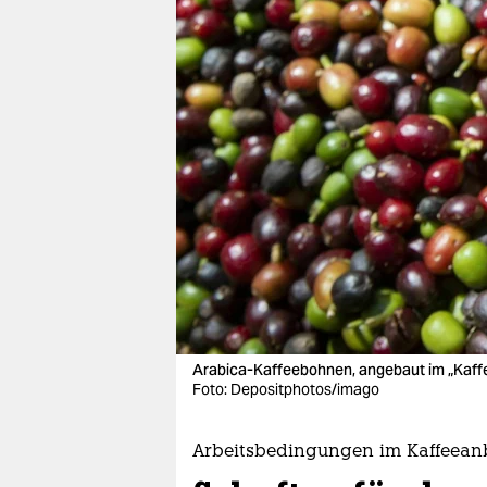
berlin
nord
wahrheit
verlag
verlag
veranstaltungen
shop
fragen & hilfe
unterstützen
Arabica-Kaffeebohnen, angebaut im „Kaffe
Foto: Depositphotos/imago
abo
genossenschaft
Arbeitsbedingungen im Kaffeean