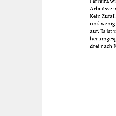
Ferreira w
Arbeitsverm
Kein Zufal
und wenig 
auf: Es ist
herumgespr
drei nach 