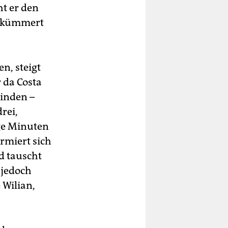
ht er den
a kümmert
n, steigt
 da Costa
inden –
rei,
ige Minuten
rmiert sich
d tauscht
 jedoch
 Wilian,