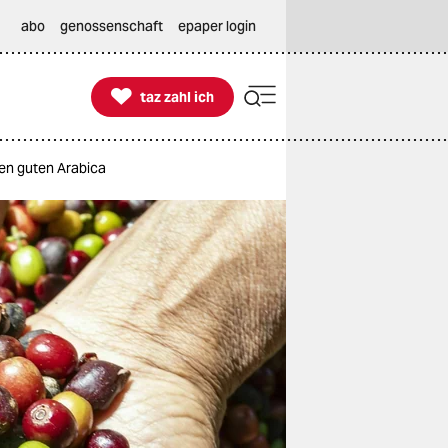
abo
genossenschaft
epaper login

taz zahl ich
taz zahl ich
en guten Arabica