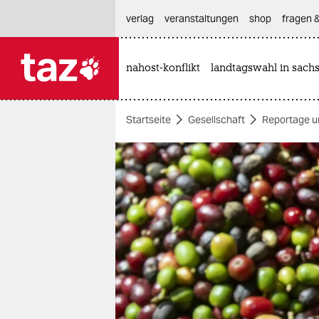
hautnavigation anspringen
hauptinhalt anspringen
footer anspringen
verlag
veranstaltungen
shop
fragen &
nahost-konflikt
landtagswahl in sach

taz zahl ich
taz zahl ich
Startseite
Gesellschaft
Reportage u
themen
politik
öko
gesellschaft
kultur
sport