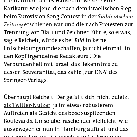
die Tradition seines Hauses hinweisen: Eine
Karikatur wie jene, die nach dem israelischen Sieg
beim Eurovision Song Contest
in der
Süddeutschen
Zeitung
erschienen war
und die nach Protesten zur
Trennung von Blatt und Zeichner führte, so etwas,
sagte Reichelt, würde es bei
Bild
in keine
Entscheidungsrunde schaffen, ja nicht einmal „in
den Kopf irgendeines Redakteurs“. Die
Verbundenheit mit Israel, das Bekenntnis zu
dessen Souveränität, das zähle „zur DNA“ des
Springer-Verlags.
Überhaupt Reichelt: Der gefällt sich, nicht zuletzt
als Twitter-Nutzer
, ja im etwas robusterem
Auftreten als Gesicht des böse zuspitzenden
Boulevards. Umso überraschender vielleicht, wie
ausgewogen er nun in Hamburg auftrat, und das
in einem Terrain, wo er sich ja unter Freunden