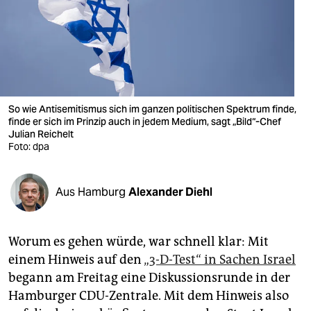
berlin
nord
wahrheit
verlag
So wie Antisemitismus sich im ganzen politischen Spektrum finde,
finde er sich im Prinzip auch in jedem Medium, sagt „Bild“-Chef
verlag
Julian Reichelt
Foto: dpa
veranstaltungen
shop
Aus Hamburg
Alexander Diehl
fragen & hilfe
unterstützen
Worum es gehen würde, war schnell klar: Mit
einem Hinweis auf den
„3-D-Test“ in Sachen Israel
abo
begann am Freitag eine Diskussionsrunde in der
genossenschaft
Hamburger CDU-Zentrale. Mit dem Hinweis also