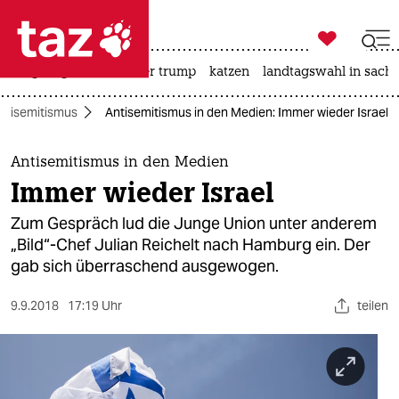

taz zahl ich
bergsteigen
usa unter trump
katzen
landtagswahl in sachs

taz zahl ich
ntisemitismus
Antisemitismus in den Medien: Immer wieder Israel
taz zahl ich
themen
Antisemitismus in den Medien
Immer wieder Israel
politik
Zum Gespräch lud die Junge Union unter anderem
öko
„Bild“-Chef Julian Reichelt nach Hamburg ein. Der
gab sich überraschend ausgewogen.
gesellschaft
9.9.2018
17:19 Uhr
teilen
kultur
sport