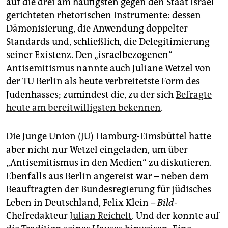
auf die drei am häufigsten gegen den Staat Israel
epaper login
gerichteten rhetorischen Instrumente: dessen
Dämonisierung, die Anwendung doppelter
Standards und, schließlich, die Delegitimierung
seiner Existenz. Den „israelbezogenen“
Antisemitismus nannte auch Juliane Wetzel von
der TU Berlin als heute verbreitetste Form des
Judenhasses; zumindest die, zu der sich
Befragte
heute am bereitwilligsten bekennen
.
Die Junge Union (JU) Hamburg-Eimsbüttel hatte
aber nicht nur Wetzel eingeladen, um über
„Antisemitismus in den Medien“ zu diskutieren.
Ebenfalls aus Berlin angereist war – neben dem
Beauftragten der Bundesregierung für jüdisches
Leben in Deutschland, Felix Klein –
Bild
-
Chefredakteur
Julian Reichelt
. Und der konnte auf