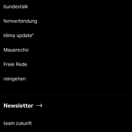
bundestalk
fernverbindung
klima update°
Mauerecho
Freie Rede
reingehen
Newsletter
team zukunft