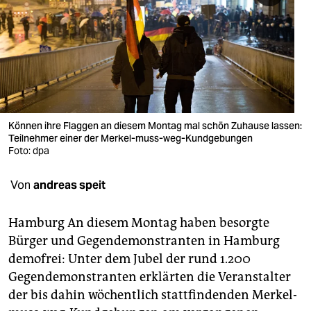
berlin
nord
wahrheit
verlag
verlag
Können ihre Flaggen an diesem Montag mal schön Zuhause lassen:
Teilnehmer einer der Merkel-muss-weg-Kundgebungen
veranstaltungen
Foto: dpa
shop
Von
andreas speit
fragen & hilfe
Hamburg An diesem Montag haben besorgte
unterstützen
Bürger und Gegendemonstranten in Hamburg
demofrei: Unter dem Jubel der rund 1.200
abo
Gegendemonstranten erklärten die Veranstalter
genossenschaft
der bis dahin wöchentlich stattfindenden Merkel-