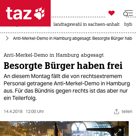

taz zahl ich
niedrigwasser
rente
landtagswahl in sachsen-anhalt
hybri

taz zahl ich
el
Anti-Merkel-Demo in Hamburg abgesagt: Besorgte Bürger haben 
taz zahl ich
themen
Anti-Merkel-Demo in Hamburg abgesagt
Besorgte Bürger haben frei
politik
An diesem Montag fällt die von rechtsextremem
öko
Personal getragene Anti-Merkel-Demo in Hamburg
aus. Für das Bündnis gegen rechts ist das aber nur
gesellschaft
ein Teilerfolg.
kultur
14.4.2018
12:00 Uhr
teilen
sport