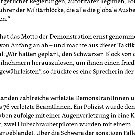
ürgerlicher Regierungen, autoritärer Regimen, Fo
ührender Militärblöcke, die alle die globale Aus
en.“
i hat das Motto der Demonstration ernst genomme
 von Anfang an ab – und machte aus dieser Takti
l. „Wir hatten geplant, den Schwarzen Block von 
ilnehmern herauszulösen, um ihnen einen fried
gewährleisten“, so drückte es eine Sprecherin der
.
anden zahlreiche verletzte DemonstrantInnen 
 76 verletzte BeamtInnen. Ein Polizist wurde den
aben zufolge mit einer Augenverletzung in eine K
rt, zwei Hubschrauberpiloten wurden mit einem
r geblendet. Über die Schwere der sonstigen Fäll