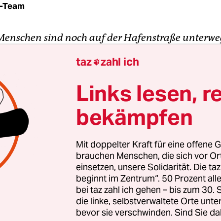
0-Team
enschen sind noch auf der Hafenstraße unterweg
vier Wasserwerfer anrücken und in die Menge sprit
taz
zahl ich

ringen DemonstrantInnen zur Seite, viele husten, 
anzer vorfahren. Flankiert von behelmten Einhe
Links lesen, r
enstraße.
bekämpfen
selszene aus Hamburg gestern am frühen Abend
 von einer taz-Reporterin. In der Folge erlebte di
Mit doppelter Kraft für eine offene G
 von Donnerstag auf Freitag eine Nacht, deren
brauchen Menschen, die sich vor O
ng und Deutung noch sehr lange andauern wird –
einsetzen, unsere Solidarität. Die ta
beginnt im Zentrum“. 50 Prozent a
schon fest.
bei taz zahl ich gehen – bis zum 30
die linke, selbstverwaltete Orte unte
bevor sie verschwinden. Sind Sie da