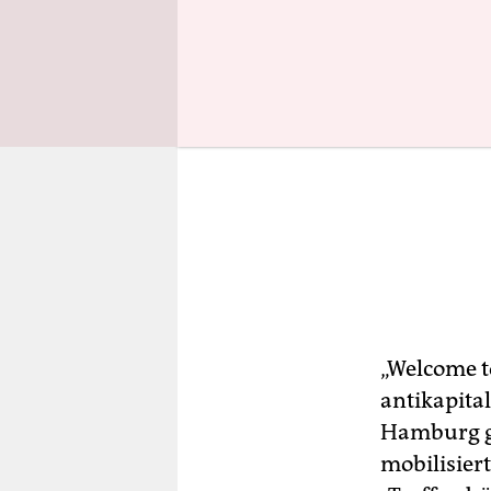
„Welcome t
antikapita
Hamburg ge
mobilisiert