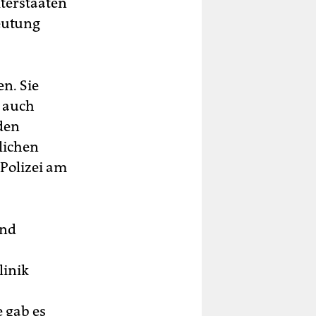
lterstaaten
beutung
n. Sie
k auch
den
lichen
 Polizei am
und
linik
e gab es