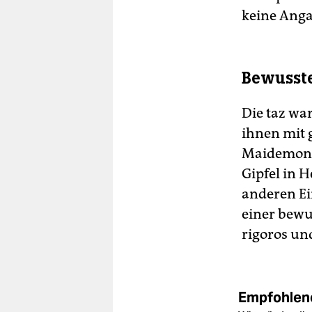
keine Anga
Bewusste
Die taz wa
ihnen mit 
Maidemonst
Gipfel in 
anderen Ei
einer bewus
rigoros un
Empfohlene