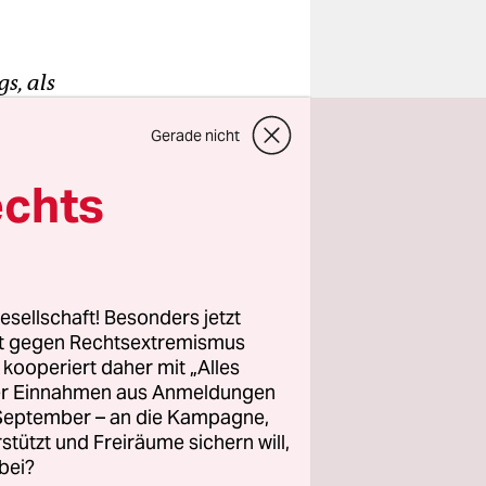
s, als
zen.
Gerade nicht
als auch
iten leeren
echts
,
e
esellschaft! Besonders jetzt
rt gegen Rechtsextremismus
 so viel
z kooperiert daher mit „Alles
ller Einnahmen aus Anmeldungen
. September – an die Kampagne,
rstützt und Freiräume sichern will,
bei?