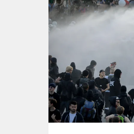
berlin
nord
wahrheit
verlag
verlag
veranstaltungen
shop
fragen & hilfe
unterstützen
abo
genossenschaft