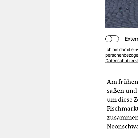
Exter
Ich bin damit ei
personenbezogen
Datenschutzerk
Am frühen 
saßen und
um diese Z
Fischmark
zusammen,
Neonschwar