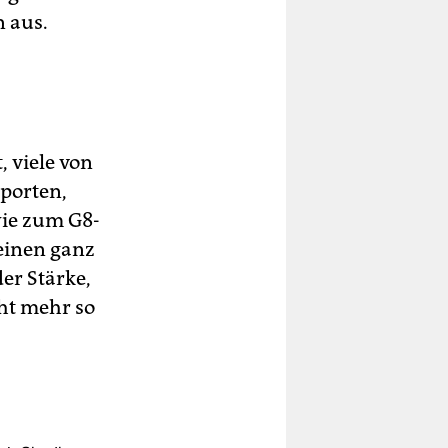
 aus.
 viele von
porten,
wie zum G8-
einen ganz
er Stärke,
cht mehr so