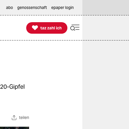
abo
genossenschaft
epaper login

taz zahl ich
taz zahl ich
G20-Gipfel
teilen