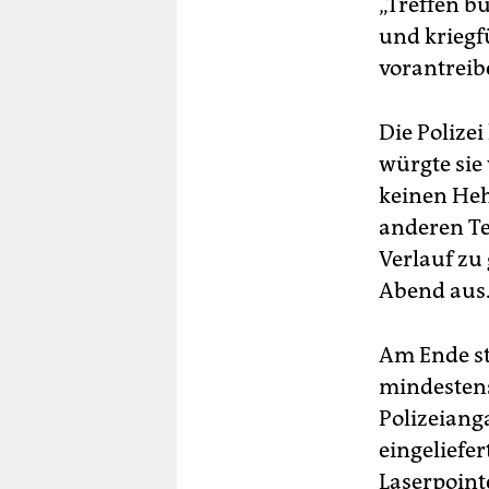
„Treffen b
und kriegf
vorantreib
Die Polize
würgte sie
keinen Heh
anderen Te
Verlauf zu 
Abend aus
Am Ende st
mindestens
Polizeiang
eingeliefe
Laserpointe