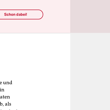
Schon dabei!
me und
in
aaten
b, als