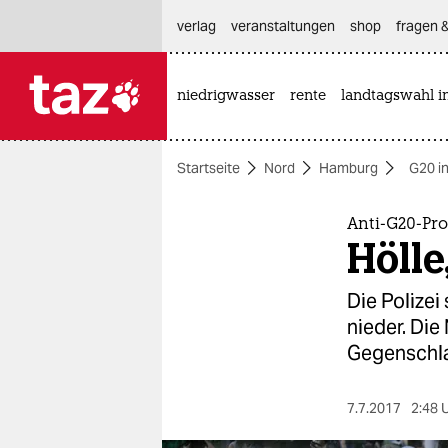
hautnavigation anspringen
hauptinhalt anspringen
footer anspringen
verlag
veranstaltungen
shop
fragen &
niedrigwasser
rente
landtagswahl i

taz zahl ich
taz zahl ich
Startseite
Nord
Hamburg
G20 i
themen
politik
Anti-G20-Pr
Hölle
öko
Die Polize
gesellschaft
nieder. Die
Gegenschla
kultur
sport
7.7.2017
2:48 