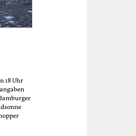
en 18 Uhr
rangaben
m Hamburger
ndsonne
hopper