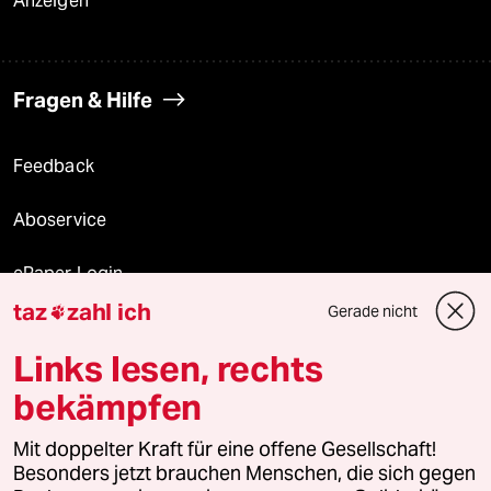
Anzeigen
Fragen & Hilfe
Feedback
Aboservice
ePaper Login
taz
zahl ich
Gerade nicht

Downloads für Abonnierende
Links lesen, rechts
bekämpfen
© 2026 taz Verlags und Vertriebs GmbH
Mit doppelter Kraft für eine offene Gesellschaft!
Alle Rechte vorbehalten. Bei rechtlichen Fragen oder für Genehmigungen
wenden Sie sich bitte an
lizenzen@taz.de
Besonders jetzt brauchen Menschen, die sich gegen