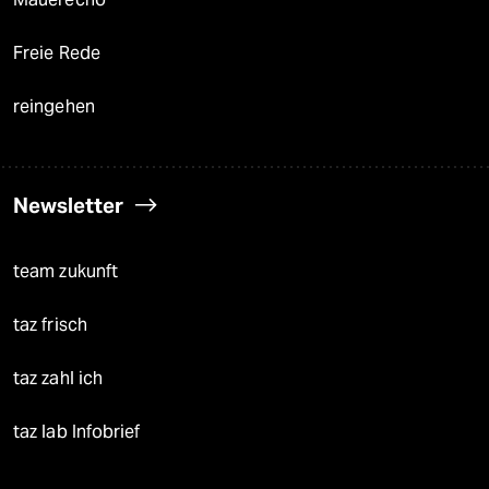
Freie Rede
reingehen
Newsletter
team zukunft
taz frisch
taz zahl ich
taz lab Infobrief