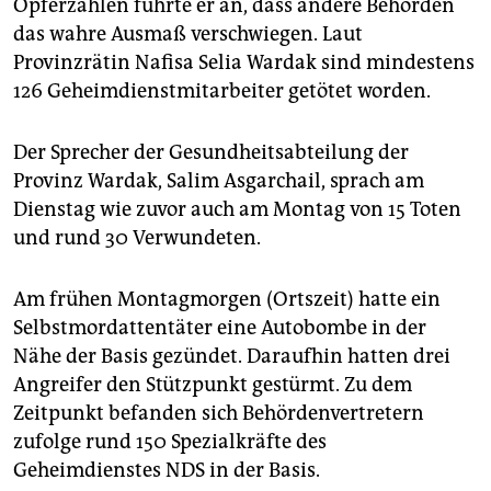
epaper login
Opferzahlen führte er an, dass andere Behörden
das wahre Ausmaß verschwiegen. Laut
Provinzrätin Nafisa Selia Wardak sind mindestens
126 Geheimdienstmitarbeiter getötet worden.
Der Sprecher der Gesundheitsabteilung der
Provinz Wardak, Salim Asgarchail, sprach am
Dienstag wie zuvor auch am Montag von 15 Toten
und rund 30 Verwundeten.
Am frühen Montagmorgen (Ortszeit) hatte ein
Selbstmordattentäter eine Autobombe in der
Nähe der Basis gezündet. Daraufhin hatten drei
Angreifer den Stützpunkt gestürmt. Zu dem
Zeitpunkt befanden sich Behördenvertretern
zufolge rund 150 Spezialkräfte des
Geheimdienstes NDS in der Basis.