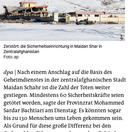
berlin
nord
wahrheit
verlag
Zerstört: die Sicherheitseinrichtung in Maidan Shar in
verlag
Zentralafghanistan
Foto: ap
veranstaltungen
dpa
| Nach einem Anschlag auf die Basis des
shop
Geheimdienstes in der zentralafghanischen Stadt
fragen & hilfe
Maidan Schahr ist die Zahl der Toten weiter
gestiegen. Mindestens 60 Sicherheitskräfte seien
unterstützen
getötet worden, sagte der Provinzrat Mohammed
abo
Sardar Bachtiari am Dienstag. Es könnten sogar
bis zu 130 Menschen ums Leben gekommen sein.
genossenschaft
Als Grund für diese große Differenz bei den