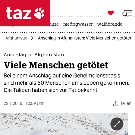

taz zahl ich
krieg in der ukraine
hitze
niedrigwasser
waldbrände

taz zahl ich
Afghanistan
Anschlag in Afghanistan: Viele Menschen getötet
taz zahl ich
themen
Anschlag in Afghanistan
Viele Menschen getötet
politik
Bei einem Anschlag auf eine Geheimdienstbasis
öko
sind mehr als 60 Menschen ums Leben gekommen.
Die Taliban haben sich zur Tat bekannt.
gesellschaft
22.1.2019
10:59 Uhr
teilen
kultur
sport