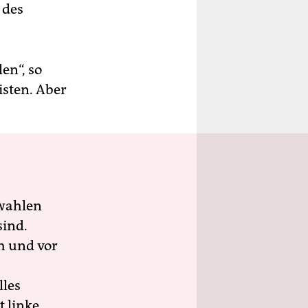
 des
en“, so
isten. Aber
wahlen
sind.
h und vor
lles
 linke,