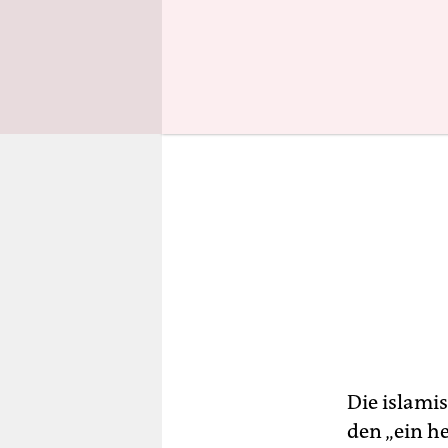
Die islami
den „ein h