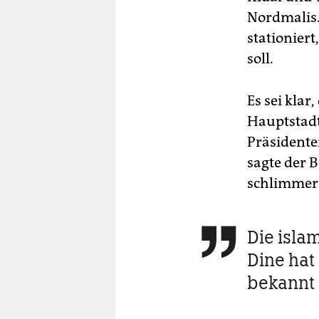
Nordmalis.
stationier
soll.
Es sei klar
Hauptstadt
Präsidenten
sagte der 
schlimmer
Die isla

Dine hat
bekannt