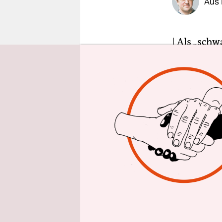
Aus 
epaper login
| Als „sch
2016 – abe
Joachim Ga
Tage im La
malische I
malische R
Nordmalis 
In Kidal w
zweimal mi
Selbstmord
zwischen d
Neben den 