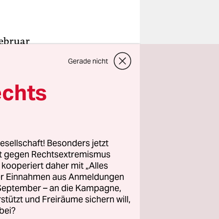
Februar
präsident
Gerade nicht
utigsten
gen
echts
nd drei
griffen in
esellschaft! Besonders jetzt
rt gegen Rechtsextremismus
hen Morgen
z kooperiert daher mit „Alles
ller Einnahmen aus Anmeldungen
h mitten
. September – an die Kampagne,
ie Luft.
rstützt und Freiräume sichern will,
bei?