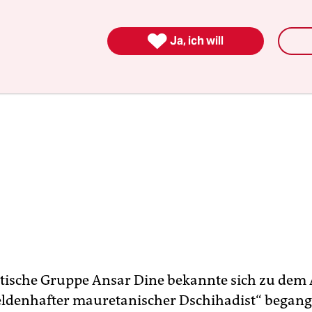

Ja, ich will
stische Gruppe Ansar Dine bekannte sich zu dem
eldenhafter mauretanischer Dschihadist“ begang