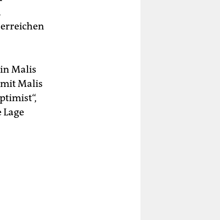
n
 erreichen
 in Malis
mit Malis
ptimist“,
e Lage