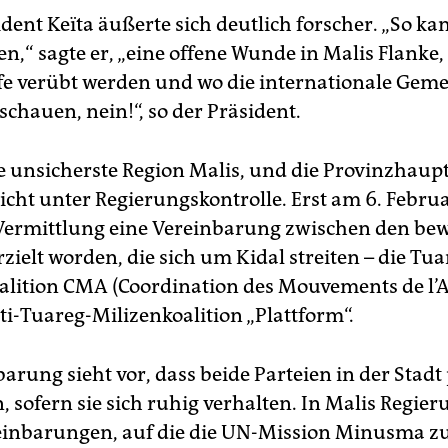
dent Keïta äußerte sich deutlich forscher. „So ka
en,“ sagte er, „eine offene Wunde in Malis Flanke,
fe verübt werden und wo die internationale Geme
chauen, nein!“, so der Präsident.
ie unsicherste Region Malis, und die Provinzhaupt
nicht unter Regierungskontrolle. Erst am 6. Febru
ermittlung eine Vereinbarung zwischen den be
ielt worden, die sich um Kidal streiten – die Tua
alition CMA (Coordination des Mouvements de l’
ti-Tuareg-Milizenkoalition „Plattform“.
arung sieht vor, dass beide Parteien in der Stadt
, sofern sie sich ruhig verhalten. In Malis Regie
einbarungen, auf die die UN-Mission Minusma zu