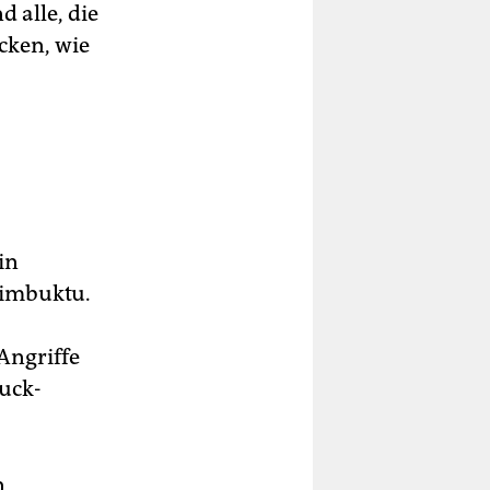
 alle, die
cken, wie
in
Timbuktu.
Angriffe
uck-
n