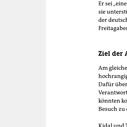
Er sei „ein
sie unters
der deutsc
Freitagabe
Ziel der
Am gleiche
hochrangig
Dafür übe
Verantwort
könnten ko
Besuch zu 
Kidal und 