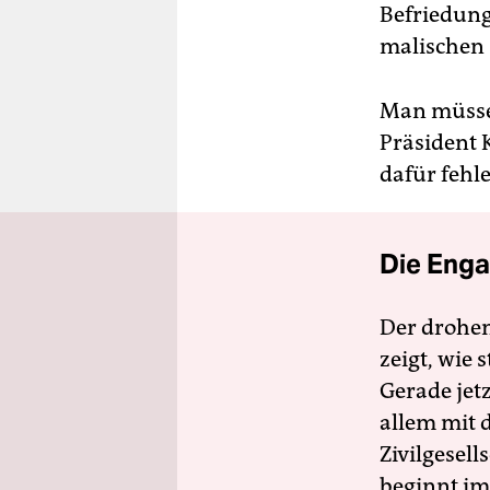
Befriedung 
malischen 
Man müsse „
Präsident K
dafür fehle
Die Enga
Der drohe
zeigt, wie
Gerade jet
allem mit d
Zivilgesell
beginnt im