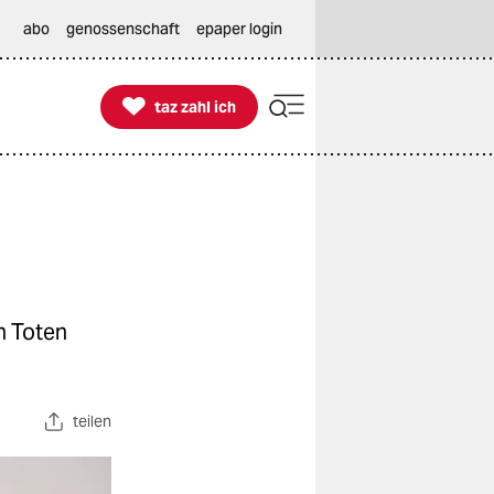
abo
genossenschaft
epaper login

taz zahl ich
taz zahl ich
n Toten
teilen