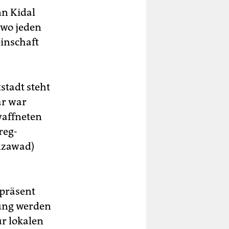
nn Kidal
 wo jeden
inschaft
stadt steht
ar war
waffneten
reg-
Azawad)
 präsent
rung werden
r lokalen