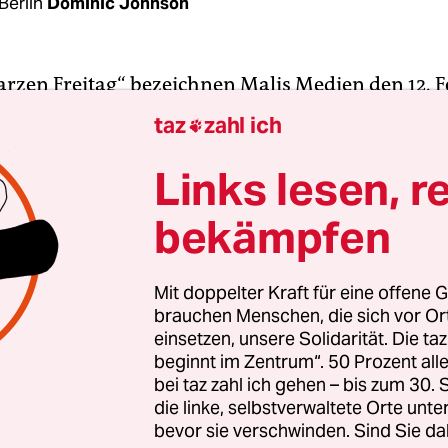
Berlin
Dominic Johnson
warzen Freitag“ bezeichnen Malis Medien den 12. 
r nicht, weil an diesem Tag Deutschlands Bundes
taz
zahl ich

uck zu Besuch war. Vielmehr war es einer der bl
nd seit der französischen Militärintervention ge
Links lesen, r
slamisten vor drei Jahren. Sechs UN-Blauhelme u
bekämpfen
egierungssoldaten starben bei zwei separaten An
größten Städten Kidal und Timbuktu.
Mit doppelter Kraft für eine offene G
brauchen Menschen, die sich vor O
urde die Basis der UN-Mission Minusma am frü
einsetzen, unsere Solidarität. Die ta
t Raketen beschossen. Zudem fuhr ein
beginnt im Zentrum“. 50 Prozent a
attentäter ein Auto in die Basis und sprengte sic
bei taz zahl ich gehen – bis zum 30
en dort stationierten UN-Soldaten aus Guinea in d
die linke, selbstverwaltete Orte unte
bevor sie verschwinden. Sind Sie da
sechs Toten gab es 30 Verletzte.