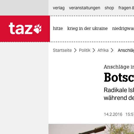
hautnavigation anspringen
hauptinhalt anspringen
footer anspringen
verlag
veranstaltungen
shop
fragen &
hitze
krieg in der ukraine
niedrigwa

taz zahl ich
taz zahl ich
Startseite
Politik
Afrika
Anschläg
themen
politik
Anschläge i
Botsc
öko
Radikale I
gesellschaft
während de
kultur
14.2.2016
15:5
sport