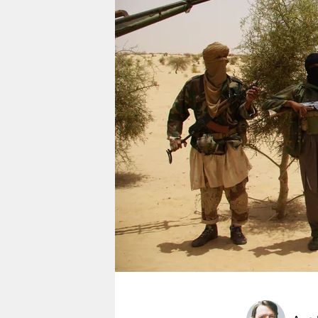
berlin
nord
wahrheit
verlag
verlag
veranstaltungen
shop
fragen & hilfe
unterstützen
abo
genossenschaft