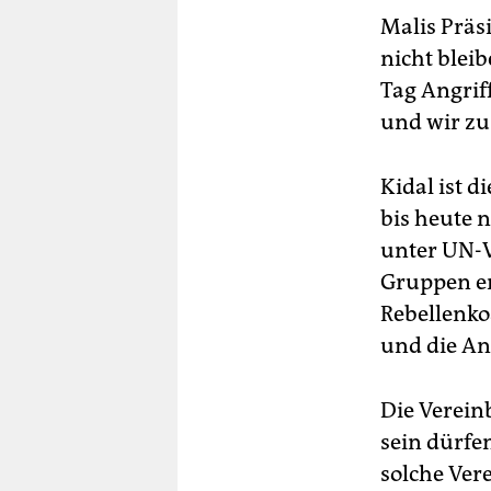
Malis Präsi
nicht bleib
Tag Angrif
und wir zus
Kidal ist d
bis heute 
unter UN-V
Gruppen erz
Rebellenko
und die An
Die Vereinb
sein dürfen
solche Ver