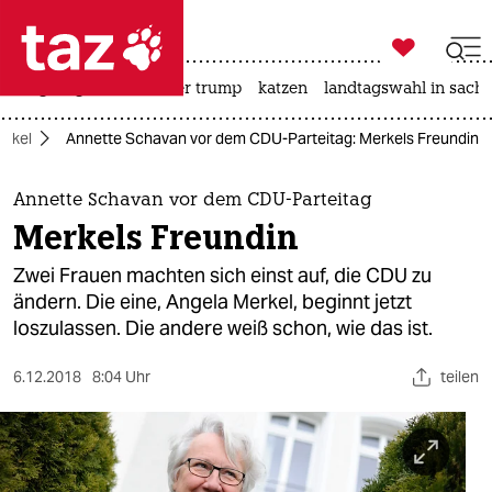

taz zahl ich
bergsteigen
usa unter trump
katzen
landtagswahl in sachs

taz zahl ich
erkel
Annette Schavan vor dem CDU-Parteitag: Merkels Freundin
taz zahl ich
themen
Annette Schavan vor dem CDU-Parteitag
Merkels Freundin
politik
Zwei Frauen machten sich einst auf, die CDU zu
öko
ändern. Die eine, Angela Merkel, beginnt jetzt
loszulassen. Die andere weiß schon, wie das ist.
gesellschaft
6.12.2018
8:04 Uhr
teilen
kultur
sport