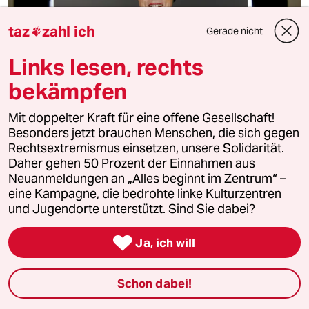
taz
zahl ich
Gerade nicht

Links lesen, rechts
bekämpfen
Kramp-Karrenbauer und die „Ehe für alle“
Mit doppelter Kraft für eine offene Gesellschaft!
Die heteronormative AKK
Besonders jetzt brauchen Menschen, die sich gegen
Rechtsextremismus einsetzen, unsere Solidarität.
CDU-Vorsitz-Kandidatin Annegret Kramp-Karrenbauer
Daher gehen 50 Prozent der Einnahmen aus
betont ihre Ablehnung der Eheöffnung. Eine
Neuanmeldungen an „Alles beginnt im Zentrum“ –
Kulturkriegerin von katholischen Gnaden?
eine Kampagne, die bedrohte linke Kulturzentren
Von
Jan Feddersen
und Jugendorte unterstützt. Sind Sie dabei?

Ja, ich will
Schon dabei!