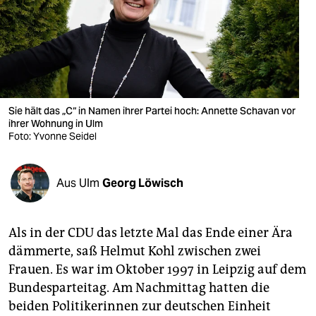
berlin
nord
wahrheit
verlag
Sie hält das „C“ in Namen ihrer Partei hoch: Annette Schavan vor
verlag
ihrer Wohnung in Ulm
Foto: Yvonne Seidel
veranstaltungen
shop
Aus Ulm
Georg Löwisch
fragen & hilfe
Als in der CDU das letzte Mal das Ende einer Ära
unterstützen
dämmerte, saß Helmut Kohl zwischen zwei
abo
Frauen. Es war im Oktober 1997 in Leipzig auf dem
Bundesparteitag. Am Nachmittag hatten die
genossenschaft
beiden Politikerinnen zur deutschen Einheit