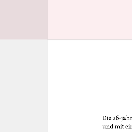
Die 26-jähr
und mit e