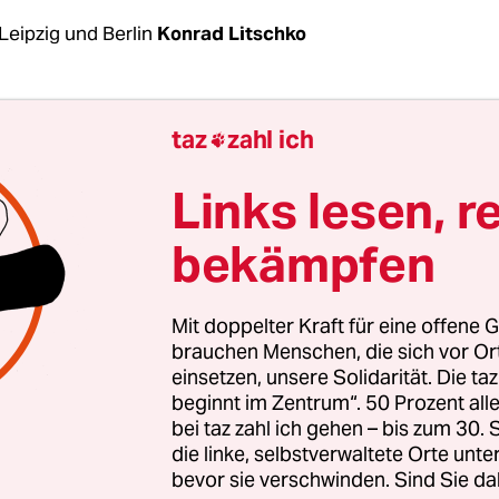
Leipzig und Berlin
Konrad Litschko
 härteste Vorgehen der Sicherheitsbehörden gegen
taz
zahl ich

ome Szene seit Langem, nun steht auch ein Proz
September soll gegen die Leipziger Autonome
Lin
Links lesen, r
geklagte
verhandelt werden, denen mehrere Angr
bekämpfen
eme vorgeworfen werden. Das teilte das Oberlan
 Mittwochnachmittag mit. Die Anklage der
ltschaft sei im Wesentlichen zugelassen worde
Mit doppelter Kraft für eine offene G
brauchen Menschen, die sich vor O
einsetzen, unsere Solidarität. Die ta
rInnen stellen sich auf eine schwierige Verhandlu
beginnt im Zentrum“. 50 Prozent a
sind Termine bis in den März 2022. Begründet w
bei taz zahl ich gehen – bis zum 30
fang der Vorwürfe und deren Nachweis. Gestän
die linke, selbstverwaltete Orte unte
bevor sie verschwinden. Sind Sie da
 seien nicht zu erwarten, hieß es in Justizkreise