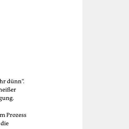
ehr dünn“.
heißer
igung.
um Prozess
 die