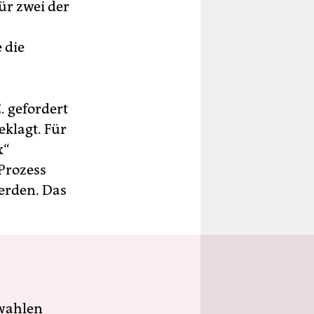
ür zwei der
 die
. gefordert
eklagt. Für
x“
Prozess
werden. Das
wahlen