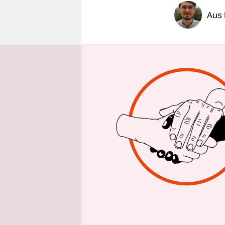
epaper login
Aus 
Es ist das
linksauton
Ab dem 8. 
drei Mitan
Rechtsextr
Dresden am
Bundesanwa
Die Richte
Anberaumt 
mit dem Um
Angeklagten