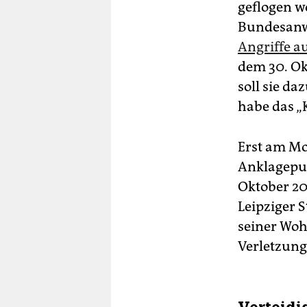
geflogen w
Bundesanwa
Angriffe a
dem 30. Ok
soll sie da
habe das 
Erst am Mo
Anklagepun
Oktober 20
Leipziger S
seiner Woh
Verletzung