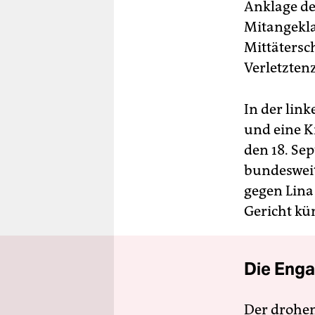
Anklage de
Mitangekla
Mittätersch
Verletzten
In der link
und eine K
den 18. Sep
bundesweit
gegen Lina
Gericht kü
Die Enga
Der drohe