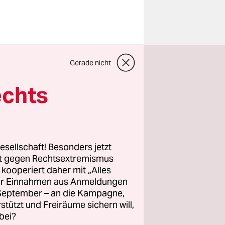
 die
Gerade nicht
esstermin:
a E. und
echts
iffe auf
desgericht
n.
esellschaft! Besonders jetzt
rt gegen Rechtsextremismus
z kooperiert daher mit „Alles
ng ein:
ller Einnahmen aus Anmeldungen
ird dies
. September – an die Kampagne,
dnisse der
rstützt und Freiräume sichern will,
bei?
n.