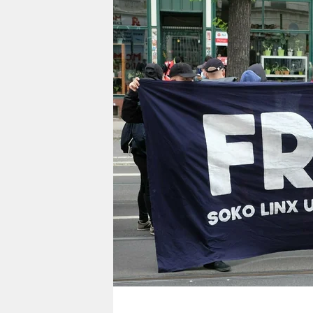
berlin
nord
wahrheit
verlag
verlag
veranstaltungen
shop
fragen & hilfe
unterstützen
abo
genossenschaft