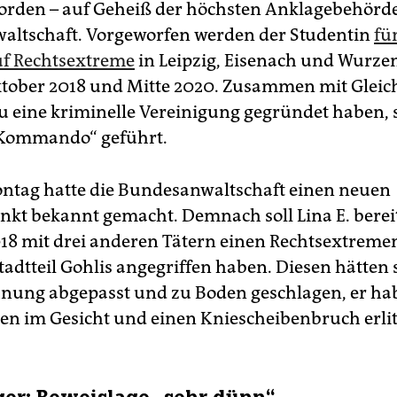
orden – auf Geheiß der höchsten Anklagebehörde
ltschaft. Vorgeworfen werden der Studentin
fü
uf Rechtsextreme
in Leipzig, Eisenach und Wurze
tober 2018 und Mitte 2020. Zusammen mit Gleic
zu eine kriminelle Vereinigung gegründet haben, s
„Kommando“ geführt.
ntag hatte die Bundesanwaltschaft einen neuen
kt bekannt gemacht. Demnach soll Lina E. bereit
18 mit drei anderen Tätern einen Rechtsextreme
tadtteil Gohlis angegriffen haben. Diesen hätten s
nung abgepasst und zu Boden geschlagen, er ha
en im Gesicht und einen Kniescheibenbruch erlit