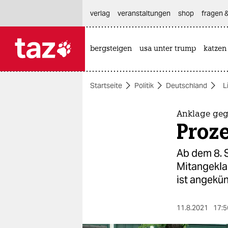
hautnavigation anspringen
hauptinhalt anspringen
footer anspringen
verlag
veranstaltungen
shop
fragen &
bergsteigen
usa unter trump
katzen

taz zahl ich
taz zahl ich
Startseite
Politik
Deutschland
L
themen
politik
Anklage geg
Proze
öko
Ab dem 8. 
gesellschaft
Mitangekla
ist angekün
kultur
sport
11.8.2021
17:5