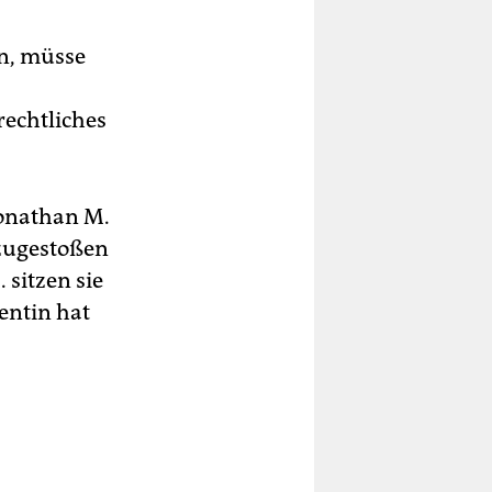
n, müsse
rechtliches
Jonathan M.
dazugestoßen
 sitzen sie
entin hat