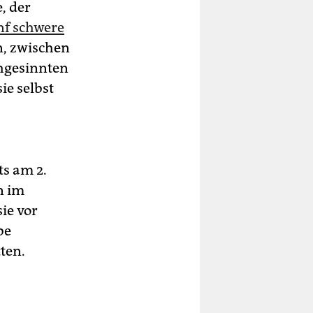
, der
nf schwere
n, zwischen
hgesinnten
ie selbst
s am 2.
n im
ie vor
be
ten.