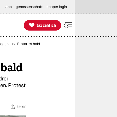
abo
genossenschaft
epaper login

taz zahl ich
taz zahl ich
gen Lina E. startet bald
 bald
drei
en. Protest
teilen